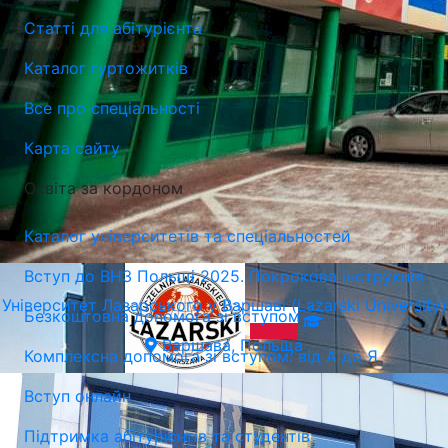
Статті для абітурієнта
Каталог гуртожитків
Все про спеціальності
Карта сайту
Освіта за кордоном
Каталог університетів та спеціальностей
Вступ до ВНЗ Польщі 2025. Покрокова інструкція
Університет Лазарського у Варшаві (Lazarski University)
Безкоштовна допомога зі вступом
Варшава, Польща
Комплексна допомога зі вступом: від А до Я
Вступ онлайн
Підтримка абітурієнтів та студентів