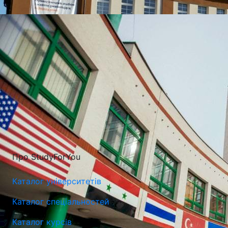
УНІВЕРСИТЕТИ, ЯКІ
НАЙЧАСТІШЕ
ВИБИРАЮТЬ
Про StudyForYou
Міжнародний Університет Логістики і Транспорту у
Каталог університетів
Вроцлаві
Каталог спеціальностей
Вроцлав, Польща
Каталог курсів