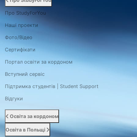
Про StudyForYou
Про StudyForYou
Наші проекти
Фото/Відео
Сертифікати
Портал освіти за кордоном
Вступний сервіс
Підтримка студентів | Student Support
Відгуки
Освіта за кордоном
Освіта в Польщі