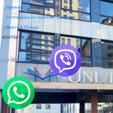
Новини
Стипендіально-грантові програми
Освіта в Польщі
КОНТАКТИ
Вроцлавський Економічний Університет (UEW)
Вроцлав, Польща
+38 (073) 073 65 43