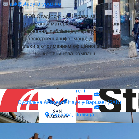
ask@studyforyou.info
ТОВ Стадіфою - всі права захищені.
Використання матеріалів сайту (копіювання,
дублювання, публікація, перепублікація чи
розповсюдження інформації) дозволяється
тільки з отриманням офіційної згоди від
керівництва компанії.
Вроцлавська Політехніка (Вроцлавський Технічний
Університет)
Суспільна Академія Наук у Варшаві (SAN)
Вроцлав, Польща
Варшава, Польща