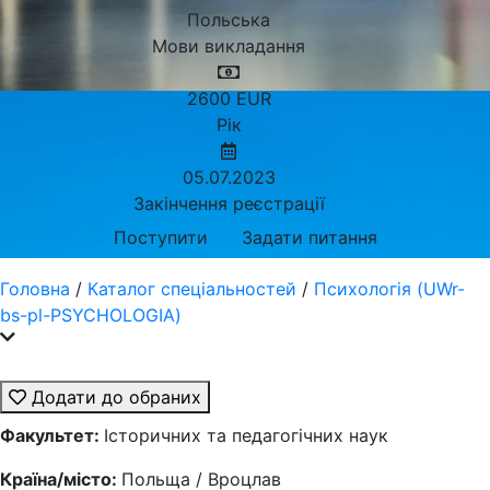
Польська
Мови викладання
2600
EUR
Рік
05.07.2023
Закінчення реєстрації
Поступити
Задати питання
Головна
/
Каталог спеціальностей
/
Психологія (UWr-
bs-pl-PSYCHOLOGIA)
Додати до обраних
Факультет:
Історичних та педагогічних наук
Країна/місто:
Польща / Вроцлав