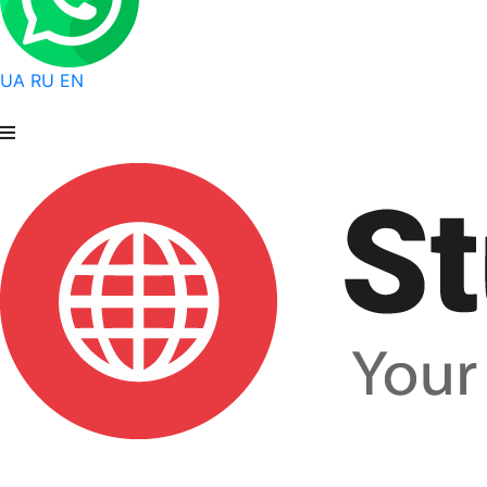
UA
RU
EN