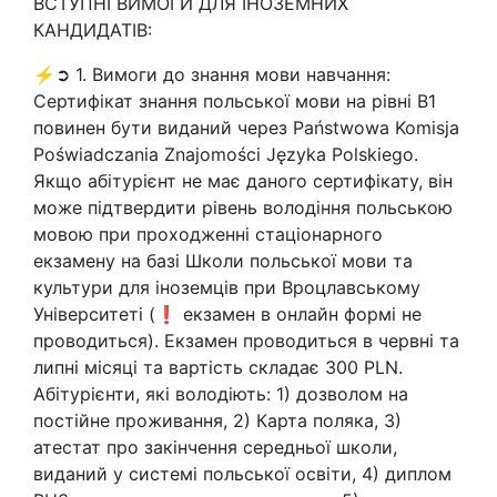
ВСТУПНІ ВИМОГИ ДЛЯ ІНОЗЕМНИХ
КАНДИДАТІВ:
⚡➲ 1. Вимоги до знання мови навчання:
Сертифікат знання польської мови на рівні В1
повинен бути виданий через Państwowa Komisja
Poświadczania Znajomości Języka Polskiego.
Якщо абітурієнт не має даного сертифікату, він
може підтвердити рівень володіння польською
мовою при проходженні стаціонарного
екзамену на базі Школи польської мови та
культури для іноземців при Вроцлавському
Університеті (❗ екзамен в онлайн формі не
проводиться). Екзамен проводиться в червні та
липні місяці та вартість складає 300 PLN.
Абітурієнти, які володіють: 1) дозволом на
постійне проживання, 2) Карта поляка, 3)
атестат про закінчення середньої школи,
виданий у системі польської освіти, 4) диплом