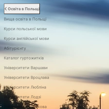
Освіта в Польщі
Вища освіта в Польщі
Курси польської мови
Курси англійської мови
Абітурієнту
Каталог гуртожитків
Університети Варшави
Університети Вроцлава
Університети Любліна
Університети Лодзі
Університети Кракова