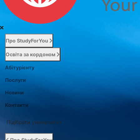
Про StudyForYou
Освіта за кордоном
Абітурієнту
Послуги
Новини
Контакти
Підібрати університет