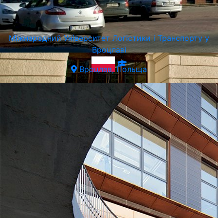
Міжнародний Університет Логістики і Транспорту у
Вроцлаві
Вроцлав, Польща
Вроцлавський Природничий Університет
Вроцлав, Польща