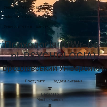
Університети Познані
Університети в Катовіцах
Університети в Гданську
Психологія (UWr-bs-
pl-PSYCHOLOGIA)
Вроцлавський Університет
Поступити
Задати питання
Бакалавр
Рівні навчання