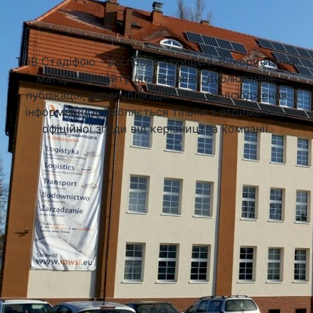
Підібрати університет
ТОВ Стадіфою - всі права захищені. Використання
матеріалів сайту (копіювання, дублювання,
публікація, перепублікація чи розповсюдження
інформації) дозволяється тільки з отриманням
офіційної згоди від керівництва компанії.