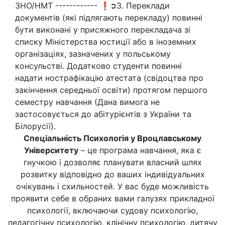
ЗНО/НМТ ------------ ❗➲3. Переклади
документів (які підлягають перекладу) повинні
бути виконані у присяжного перекладача зі
списку Міністерства юстиції або в іноземних
організаціях, зазначених у польському
консульстві. Додатково студенти повинні
надати нострафікацію атестата (свідоцтва про
закінчення середньої освіти) протягом першого
семестру навчання (Дана вимога не
застосовується до абітурієнтів з України та
Білорусії).
Спеціальність Психологія у Вроцлавському
Університету
– це програма навчання, яка є
гнучкою і дозволяє планувати власний шлях
розвитку відповідно до ваших індивідуальних
очікувань і схильностей. У вас буде можливість
проявити себе в обраних вами галузях прикладної
психології, включаючи судову психологію,
педагогічну психологію, клінічну психологію, дитячу