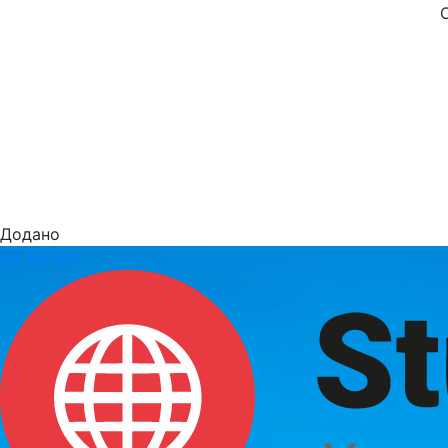
Додано
UA
RU
EN