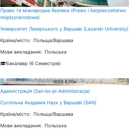
3550
€/Рік
Право та міжнародна безпека (Prawo i bezpieczeństwo
międzynarodowe)
Університет Лазарського у Варшаві (Lazarski University)
Країна/місто:
Польща/Варшава
Мови викладання:
Польська
Бакалавр (6 Семестрів)
1650
€/Рік
Адміністрація (San-bs-pl-Administracja)
Суспільна Академія Наук у Варшаві (SAN)
Країна/місто:
Польща/Варшава
Мови викладання:
Польська