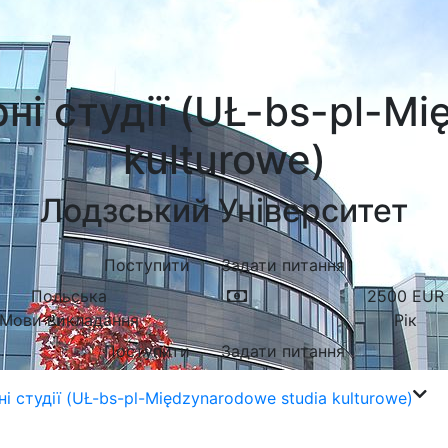
ні студії (UŁ-bs-pl-Mi
kulturowe)
Лодзський Університет
Поступити
Задати питання
Польська
2500
EUR
Мови викладання
Рік
Поступити
Задати питання
і студії (UŁ-bs-pl-Międzynarodowe studia kulturowe)