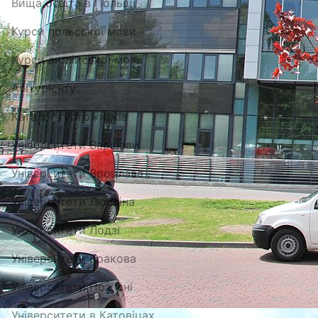
Вища освіта в Польщі
Курси польської мови
Курси англійської мови
Абітурієнту
Каталог гуртожитків
Університети Варшави
Університети Вроцлава
Університети Любліна
Університети Лодзі
Університети Кракова
Університети Познані
Університети в Катовіцах