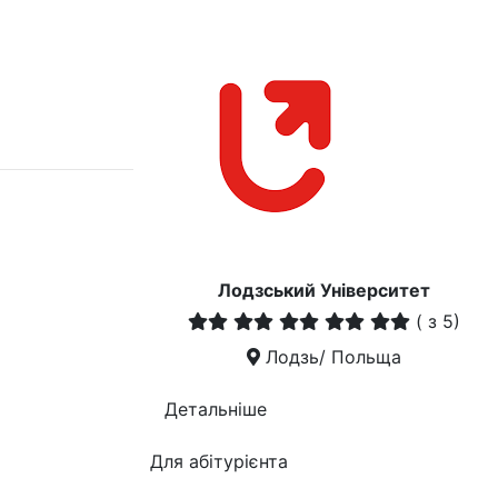
Лодзський Університет
(
з 5)
Лодзь/ Польща
Детальніше
Для абітурієнта