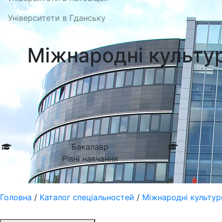
Університети в Гданську
Міжнародні культур
Бакалавр
Рівні навчання
Головна
/
Каталог спеціальностей
/
Міжнародні культурн