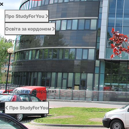
Про StudyForYou
Освіта за кордоном
Абітурієнту
Послуги
Новини
Контакти
Підібрати університет
Про StudyForYou
Про StudyForYou