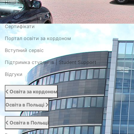
Наші проекти
Фото/Відео
Сертифікати
Портал освіти за кордоном
Вступний сервіс
Підтримка студентів | Student Support
Відгуки
Освіта за кордоном
Освіта в Польщі
Освіта в Польщі