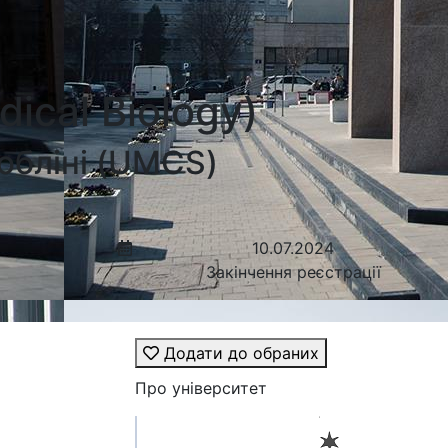
ical Biology)
юбліні (UMCS)
10.07.2024
Закінчення реєстрації
Додати до обраних
Про університет