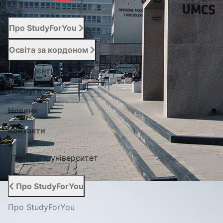
Про StudyForYou
Освіта за кордоном
Абітурієнту
Послуги
Новини
Контакти
Підібрати університет
Про StudyForYou
Про StudyForYou