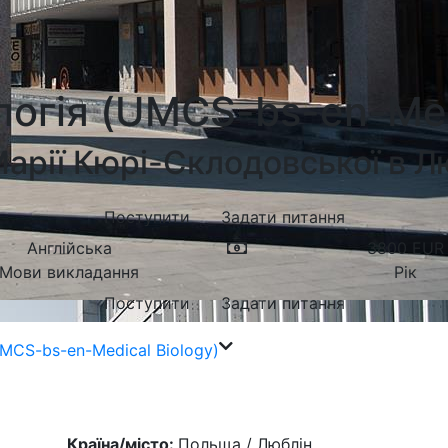
огія (UMCS-bs-en-Med
Марії Кюрі-Склодовської в Л
Поступити
Задати питання
Англійська
3800
EUR
Мови викладання
Рік
Поступити
Задати питання
MCS-bs-en-Medical Biology)
Країна/місто:
Польща / Люблін