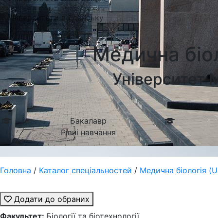
Університети в Гданську
Медична біол
Університет 
Бакалавр
Рівні навчання
Головна
/
Каталог спеціальностей
/
Медична біологія (U
Додати до обраних
Факультет:
Біології та біотехнології