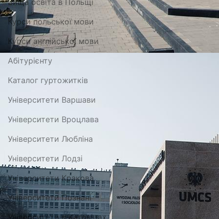
Вища освіта в Польщі
Курси польської мови
Курси англійської мови
Абітурієнту
Каталог гуртожитків
Університети Варшави
Університети Вроцлава
Університети Любліна
Університети Лодзі
Університети Кракова
Університети Познані
Університети в Катовіцах