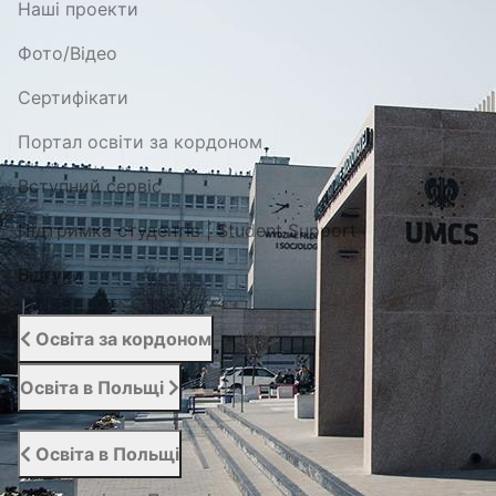
Наші проекти
Фото/Відео
Сертифікати
Портал освіти за кордоном
Вступний сервіс
Підтримка студентів | Student Support
Відгуки
Освіта за кордоном
Освіта в Польщі
Освіта в Польщі