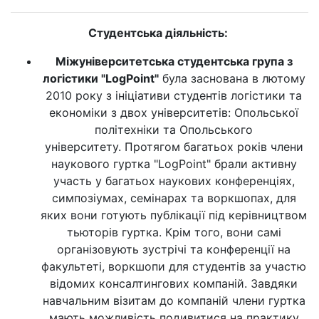
Студентська діяльність:
Міжуніверситетська студентська група з
логістики "LogPoint"
була заснована в лютому
2010 року з ініціативи студентів логістики та
економіки з двох університетів: Опольської
політехніки та Опольського
університету. Протягом багатьох років члени
наукового гуртка "LogPoint" брали активну
участь у багатьох наукових конференціях,
симпозіумах, семінарах та воркшопах, для
яких вони готують публікації під керівництвом
тьюторів гуртка. Крім того, вони самі
організовують зустрічі та конференції на
факультеті, воркшопи для студентів за участю
відомих консалтингових компаній. Завдяки
навчальним візитам до компаній члени гуртка
мають можливість подивитися на практику