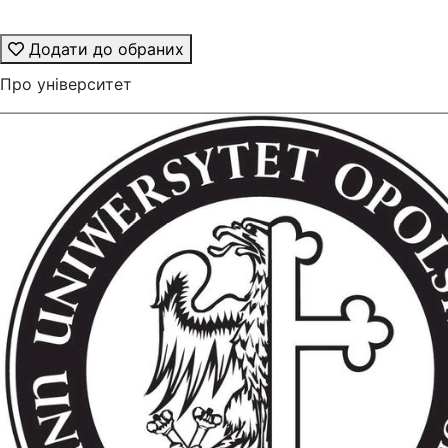
Додати до обраних
Про університет