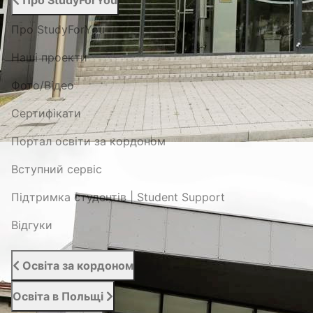
Про StudyForYou
Про StudyForYou
Наші проекти
Фото/Відео
Сертифікати
Портал освіти за кордоном
Вступний сервіс
Підтримка студентів | Student Support
Відгуки
Освіта за кордоном
Освіта в Польщі