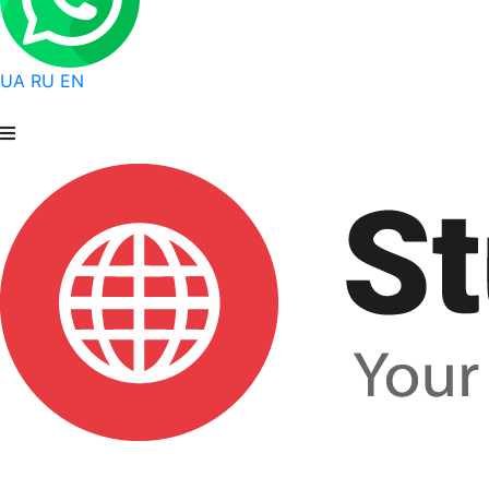
UA
RU
EN