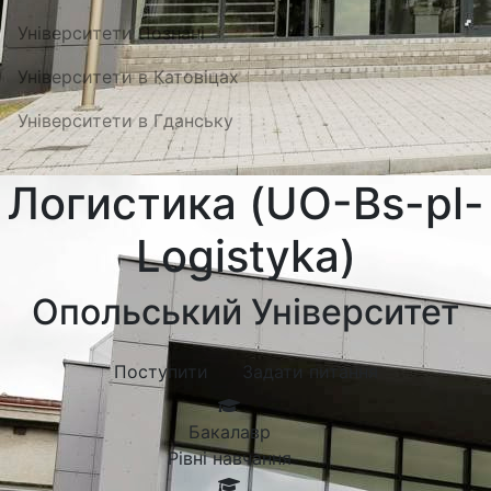
Університети Познані
Університети в Катовіцах
Університети в Гданську
Логистика (UO-Bs-pl-
Logistyka)
Опольський Університет
Поступити
Задати питання
Бакалавр
Рівні навчання