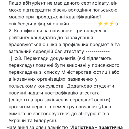
Якщо абітурієнт не має даного сертифікату, він
може підтвердити рівень володіння польською
мовою при проходженні кваліфікаційної
співбесіди у формі онлайн. ------------ ⚡⚡⚡➲
2. Кваліфікація на навчання: При складенні
рейтингу кандидатів до зарахування
враховуються оцінка з профільних предметів та
загальний середній бал атестату ------------
❗➲3. Переклади документів (які підлягають
перекладу) повинні бути виконані у присяжного
перекладача зі списку Міністерства юстиції або
в іноземних організаціях, зазначених у
польському консульстві. Додатково студенти
повинні надати нострафікацію атестата
(свідоцтва про закінчення середньої освіти)
протягом першого семестру навчання (Дана
вимога не застосовується до абітурієнтів з
України та Білорусії).
Навчання за спеціальністю "
Логістика - практична