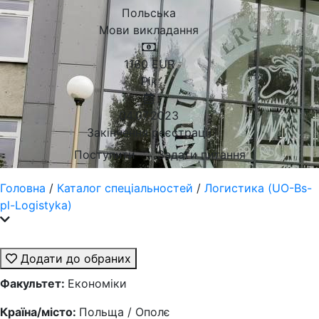
Польська
Мови викладання
1160
EUR
Рік
04.07.2023
Закінчення реєстрації
Поступити
Задати питання
Головна
/
Каталог спеціальностей
/
Логистика (UO-Bs-
pl-Logistyka)
Додати до обраних
Факультет:
Економіки
Країна/місто:
Польща / Ополє