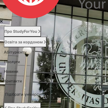
Про StudyForYou
Освіта за кордоном
Абітурієнту
Послуги
Новини
Контакти
Підібрати університет