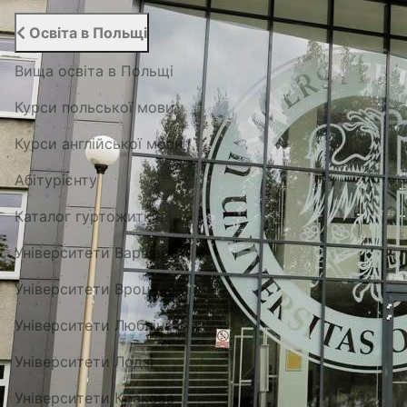
Освіта в Польщі
Вища освіта в Польщі
Курси польської мови
Курси англійської мови
Абітурієнту
Каталог гуртожитків
Університети Варшави
Університети Вроцлава
Університети Любліна
Університети Лодзі
Університети Кракова