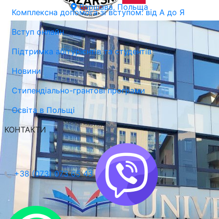
Варшава, Польща
Комплексна допомога зі вступом: від А до Я
Вступ онлайн
Підтримка абітурієнтів та студентів
Новини
Стипендіально-грантові програми
Освіта в Польщі
КОНТАКТИ
+38 (073) 073 65 43