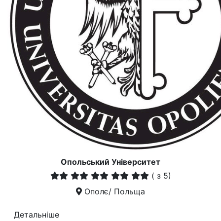
Опольський Університет
(
з 5)
Ополє/ Польща
Детальніше