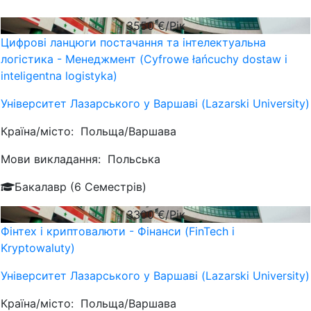
3550
€/Рік
Цифрові ланцюги постачання та інтелектуальна
логістика - Менеджмент (Cyfrowe łańcuchy dostaw i
inteligentna logistyka)
Університет Лазарського у Варшаві (Lazarski University)
Країна/місто:
Польща/Варшава
Мови викладання:
Польська
Бакалавр (6 Семестрів)
3300
€/Рік
Фінтех і криптовалюти - Фінанси (FinTech i
Kryptowaluty)
Університет Лазарського у Варшаві (Lazarski University)
Країна/місто:
Польща/Варшава