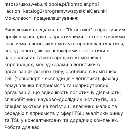
https://usosweb.uni.opole.pl/kontroler.php?
_action=katalog2/programy/wszystkieKierunki
Можливості працевлаштування:
Випускники спеціальності "Логістика" з практичним
профілем володіють практичними та теоретичними
знаннями з логістики і можуть працевлаштуватися,
серед іншого, як: менеджерами з логістики в
національних та міжнародних компаніях і
корпораціях; менеджерами з логістики в
організаціях різного типу, особливо в компаніях
TSL (транспорт - експедиція - логістика); фахівці
комунальних підприємств та неприбуткових
організацій, що здійснюють логістичну діяльність;
співробітники науково-дослідних інститутів, що
спеціалізуються на логістиці; власники малих та
середніх підприємств у сфері TSL; аналітики ринку
та TSL у консалтингових та дорадчих компаніях.
Робота для вас: