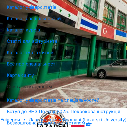
Каталог університетів
Каталог спеціальностей
Каталог курсів
Статті для абітурієнта
Каталог гуртожитків
Все про спеціальності
Карта сайту
Освіта за кордоном
Каталог університетів та спеціальностей
Вступ до ВНЗ Польщі 2025. Покрокова інструкція
Університет Лазарського у Варшаві (Lazarski University)
Безкоштовна допомога зі вступом