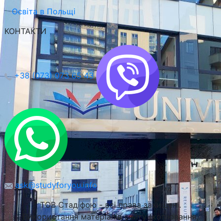
Освіта в Польщі
КОНТАКТИ
+38 (073) 073 65 43
ask@studyforyou.info
ТОВ Стадіфою - всі права захищені.
Використання матеріалів сайту (копіювання,