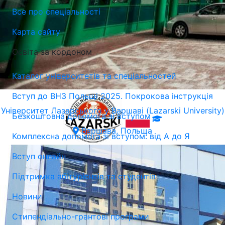
Все про спеціальності
Карта сайту
Освіта за кордоном
Каталог університетів та спеціальностей
Вступ до ВНЗ Польщі 2025. Покрокова інструкція
Університет Лазарського у Варшаві (Lazarski University)
Безкоштовна допомога зі вступом
Варшава, Польща
Комплексна допомога зі вступом: від А до Я
Вступ онлайн
Підтримка абітурієнтів та студентів
Новини
Стипендіально-грантові програми