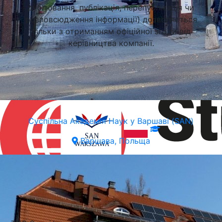
дублювання, публікація, перепублікація чи
розповсюдження інформації) дозволяється
тільки з отриманням офіційної згоди від
керівництва компанії.
Суспільна Академія Наук у Варшаві (SAN)
Варшава, Польща
Підібрати університет