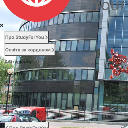
Про StudyForYou
Освіта за кордоном
Абітурієнту
Послуги
Новини
Контакти
Підібрати університет