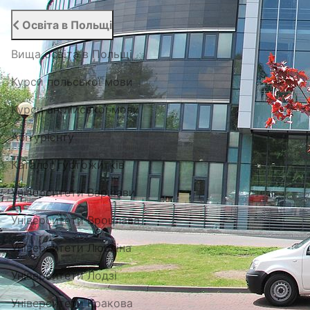
Освіта в Польщі
Вища освіта в Польщі
Курси польської мови
Курси англійської мови
Абітурієнту
Каталог гуртожитків
Університети Варшави
Університети Вроцлава
Університети Любліна
Університети Лодзі
Університети Кракова