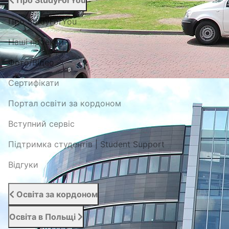
Про StudyForYou
Про StudyForYou
Наші проекти
Фото/Відео
Сертифікати
Портал освіти за кордоном
Вступний сервіс
Підтримка студентів | Student Support
Відгуки
Освіта за кордоном
Освіта в Польщі