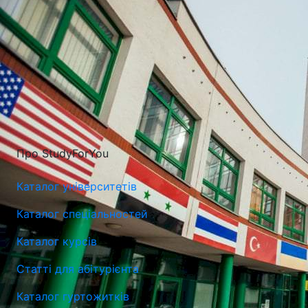
Про StudyForYou
Каталог університетів
Каталог спеціальностей
Каталог курсів
Статті для абітурієнта
Каталог гуртожитків