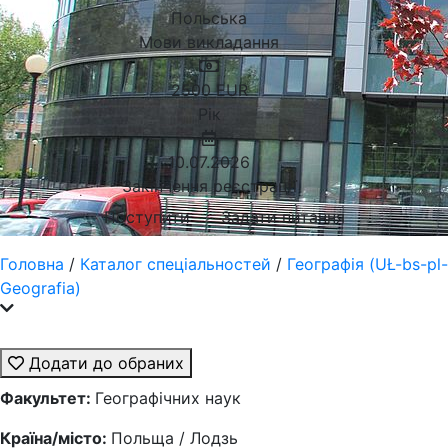
Польська
Мови викладання
2500
EUR
Рік
10.07.2026
Закінчення реєстрації
Поступити
Задати питання
Головна
/
Каталог спеціальностей
/
Географія (UŁ-bs-pl-
Geografia)
Додати до обраних
Факультет:
Географічних наук
Країна/місто:
Польща / Лодзь