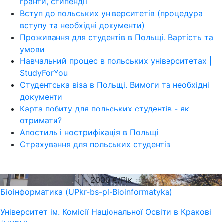
гранти, стипендії
Вступ до польських університетів (процедура
вступу та необхідні документи)
Проживання для студентів в Польщі. Вартість та
умови
Навчальний процес в польських університетах |
StudyForYou
Студентська віза в Польщі. Вимоги та необхідні
документи
Карта побиту для польських студентів - як
отримати?
Апостиль і нострифікація в Польщі
Страхування для польських студентів
2000
€/Рік
Біоінформатика (UPkr-bs-pl-Bioinformatyka)
Університет ім. Комісії Національної Освіти в Кракові