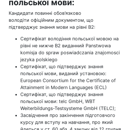
польської мови:
Кандидати повинні обов’язково
володіти офіційним документом, що
підтверджує знання мови на рівні B2:
Сертифікат володіння польської мовою на
рівні не нижче В2 виданний Panstwowa
komisja do spraw poswiadczania znajomosci
jezyka polskiego
Сертифікат, що підтверджує знання
польської мови, виданий установою:
European Consortium for the Certificate of
Attainment in Modern Languages (ECL)
Сертифікат, що підтверджує знання
польської мови: telc GmbH, WBT
Weiterbildungs-Testsysteme GmbH (TELC);
Засвідчення про закінчення підготовчого
курсу для вступу на навчання, про який
йдеться у ст. 60 абз. 4 закону від 12 грудня