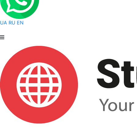
UA
RU
EN