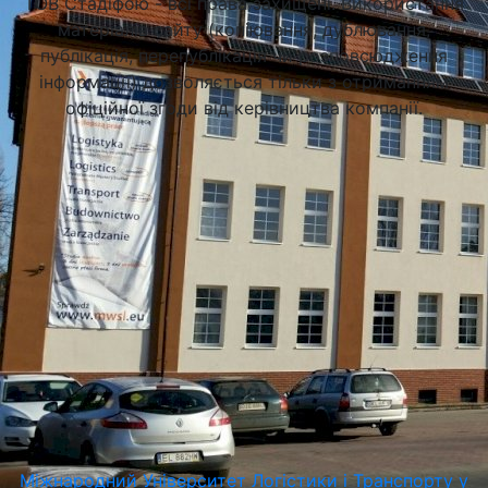
ТОВ Стадіфою - всі права захищені. Використання
матеріалів сайту (копіювання, дублювання,
публікація, перепублікація чи розповсюдження
інформації) дозволяється тільки з отриманням
офіційної згоди від керівництва компанії.
Міжнародний Університет Логістики і Транспорту у