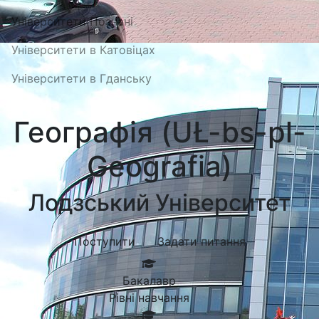
Університети Познані
Університети в Катовіцах
Університети в Гданську
Географія (UŁ-bs-pl-
Geografia)
Лодзський Університет
Поступити
Задати питання
Бакалавр
Рівні навчання