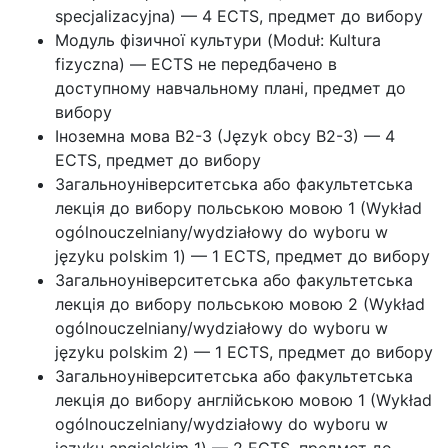
specjalizacyjna) — 4 ECTS, предмет до вибору
Модуль фізичної культури (Moduł: Kultura
fizyczna) — ECTS не передбачено в
доступному навчальному плані, предмет до
вибору
Іноземна мова B2-3 (Język obcy B2-3) — 4
ECTS, предмет до вибору
Загальноуніверситетська або факультетська
лекція до вибору польською мовою 1 (Wykład
ogólnouczelniany/wydziałowy do wyboru w
języku polskim 1) — 1 ECTS, предмет до вибору
Загальноуніверситетська або факультетська
лекція до вибору польською мовою 2 (Wykład
ogólnouczelniany/wydziałowy do wyboru w
języku polskim 2) — 1 ECTS, предмет до вибору
Загальноуніверситетська або факультетська
лекція до вибору англійською мовою 1 (Wykład
ogólnouczelniany/wydziałowy do wyboru w