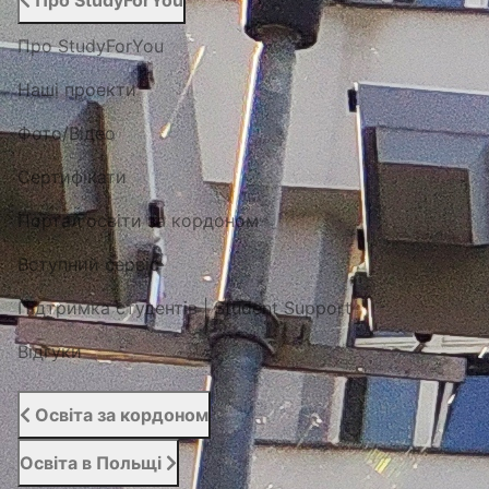
Про StudyForYou
Про StudyForYou
Наші проекти
Фото/Відео
Сертифікати
Портал освіти за кордоном
Вступний сервіс
Підтримка студентів | Student Support
Відгуки
Освіта за кордоном
Освіта в Польщі