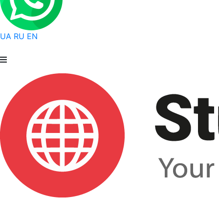
UA
RU
EN