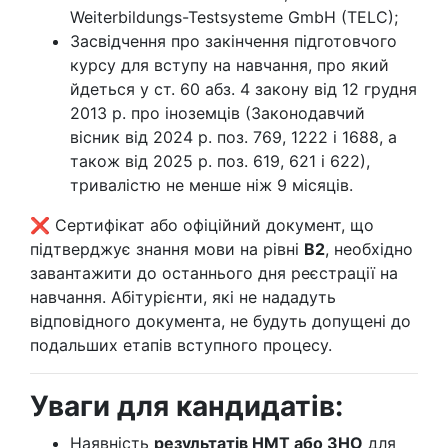
Weiterbildungs-Testsysteme GmbH (TELC);
Засвідчення про закінчення підготовчого
курсу для вступу на навчання, про який
йдеться у ст. 60 абз. 4 закону від 12 грудня
2013 р. про іноземців (Законодавчий
вісник від 2024 р. поз. 769, 1222 і 1688, а
також від 2025 р. поз. 619, 621 і 622),
тривалістю не менше ніж 9 місяців.
❌ Сертифікат або офіційний документ, що
підтверджує знання мови на рівні
B2
, необхідно
завантажити до останнього дня реєстрації на
навчання. Абітурієнти, які не нададуть
відповідного документа, не будуть допущені до
подальших етапів вступного процесу.
Уваги для кандидатів:
Наявність
результатів НМТ або ЗНО
для