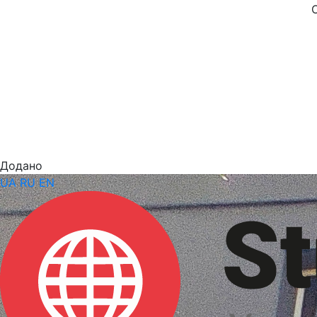
Додано
UA
RU
EN