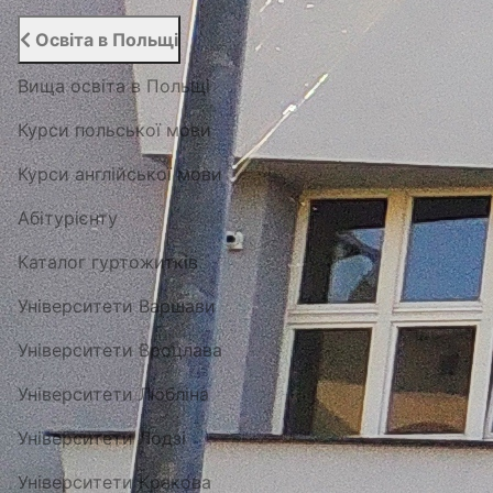
Освіта в Польщі
Вища освіта в Польщі
Курси польської мови
Курси англійської мови
Абітурієнту
Каталог гуртожитків
Університети Варшави
Університети Вроцлава
Університети Любліна
Університети Лодзі
Університети Кракова