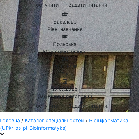
Поступити
Задати питання
Бакалавр
Рівні навчання
Польська
Мови викладання
2000
EUR
Рік
19.07.2026
Закінчення реєстрації
Поступити
Задати питання
Головна
/
Каталог спеціальностей
/
Біоінформатика
(UPkr-bs-pl-Bioinformatyka)