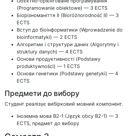
Об’єктно-орієнтоване програмування
(Programowanie obiektowe) — 3 ECTS
Біорізноманіття II (Bioróżnorodność II) — 3
ECTS
Вступ до біоінформатики (Wprowadzenie do
bioinformatyki) — 2 ECTS
Алгоритми і структури даних (Algorytmy i
struktury danych) — 4 ECTS
Основи продуктивності (Podstawy
produktywności) — 1 ECTS
Основи генетики (Podstawy genetyki) — 4
ECTS
Предмети до вибору
Студент реалізує вибірковий мовний компонент.
Іноземна мова B2-1 (Język obcy B2-1) — 3
ECTS, предмет до вибору