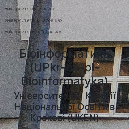
Університети Познані
Університети в Катовіцах
Університети в Гданську
Біоінформатика
(UPkr-bs-pl-
Bioinformatyka)
Університет ім. Комісії
Національної Освіти в
Кракові (UKEN)