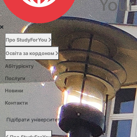
Про StudyForYou
Освіта за кордоном
Абітурієнту
Послуги
Новини
Контакти
Підібрати університет