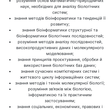
розуміння основ математично-природничих
наук, необхідних для аналізу біологічних
систем;
знання методів біоінформатики та тенденцій її
розвитку;
знання біоінформатики структурної та
біоінформатики біологічних послідовностей;
розуміння методів аналізу послідовностей,
високопродуктивних даних і молекулярного
моделювання;
знання принципів проєктування, обробки й
використання біологічних баз даних;
знання сучасних комп’ютерних систем і
життєвого циклу інформаційних систем;
знання методів і технік молекулярної біології;
розуміння зв’язків між біологією,
інформатикою та їх практичним
застосуванням;
знання соціальних, економічних, правових і