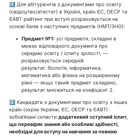
1️⃣ Для абітурієнтів з документами про освіту
(свідоцтво/атестат) в Україні, країн ЄС, ОЕСР та
ЄАВТ рейтинг при вступі розраховується на
основі балів з наступних предметів (НМТ/ЗНО):
Предмет №1:
усі предмети, складені в
межах відповідного документа про
середню освіту / іспиту зрілості, —
розраховується середній
результат. біологія, інформатика,
математика або фізика на розширеному
рівні — якщо такий предмет складено,
результат множиться на коефіцієнт 2.
2️⃣ Кандидати з документами про освіту з інших
країн (окрім України, ЄС, ОЕСР та ЄАВТ)
зобов’язані скласти
додатковий
в
ступний іспит,
що перевіряє знання або особливі здібності,
необхідні для вступу на навчання за певною