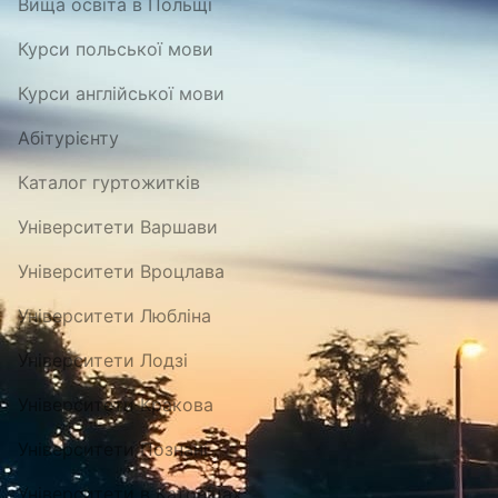
Вища освіта в Польщі
Курси польської мови
Курси англійської мови
Абітурієнту
Каталог гуртожитків
Університети Варшави
Університети Вроцлава
Університети Любліна
Університети Лодзі
Університети Кракова
Університети Познані
Університети в Катовіцах