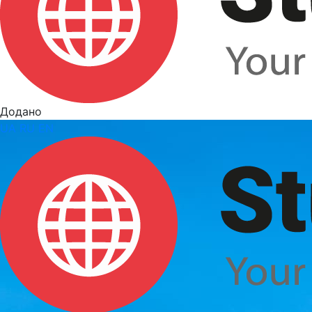
Додано
UA
RU
EN