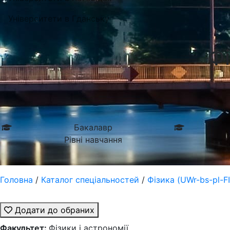
Університети в Гданську
Фі
Бакалавр
Рівні навчання
Головна
/
Каталог спеціальностей
/
Фізика (UWr-bs-pl-F
Додати до обраних
Факультет:
Фізики і астрономії