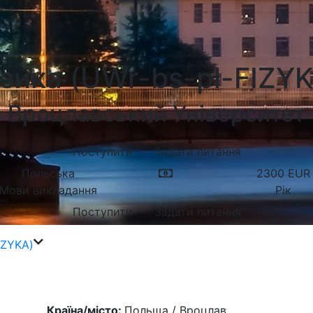
зика (UWr-bs-pl-FIZY
Вроцлавський Університет
Поступити
Задати питання
Польська
2300
EUR
Мови викладання
Рік
Поступити
Задати питання
IZYKA)
Країна/місто:
Польща / Вроцлав