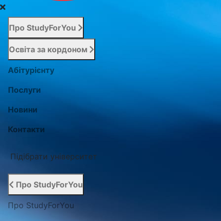
Про StudyForYou
Освіта за кордоном
Абітурієнту
Послуги
Новини
Контакти
Підібрати університет
Про StudyForYou
Про StudyForYou