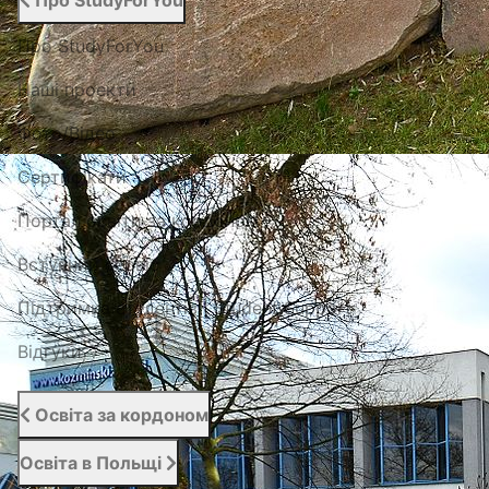
Про StudyForYou
Про StudyForYou
Наші проекти
Фото/Відео
Сертифікати
Портал освіти за кордоном
Вступний сервіс
Підтримка студентів | Student Support
Відгуки
Освіта за кордоном
Освіта в Польщі