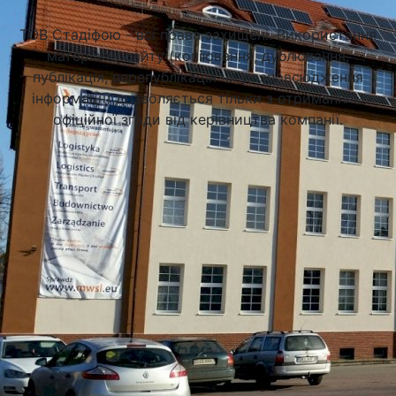
Підібрати університет
ТОВ Стадіфою - всі права захищені. Використання
матеріалів сайту (копіювання, дублювання,
публікація, перепублікація чи розповсюдження
інформації) дозволяється тільки з отриманням
офіційної згоди від керівництва компанії.
Академія Фінансів та Бізнесу Vistula у Варшаві (Vistula
University)
Варшава, Польща