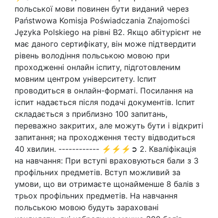
польської мови повинен бути виданий через
Państwowa Komisja Poświadczania Znajomości
Języka Polskiego на рівні В2. Якщо абітурієнт не
має даного сертифікату, він може підтвердити
рівень володіння польською мовою при
проходженні онлайн іспиту, підготовленим
мовним центром університету. Іспит
проводиться в онлайн-форматі. Посилання на
іспит надається після подачі документів. Іспит
складається з приблизно 100 запитань,
переважно закритих, але можуть бути і відкриті
запитання; на проходження тесту відводиться
40 хвилин. ------------ ⚡⚡⚡➲ 2. Кваліфікація
на навчання: При вступі враховуються бали з 3
профільних предметів. Вступ можливий за
умови, що ви отримаєте щонайменше 8 балів з
трьох профільних предметів. На навчання
польською мовою будуть зараховані