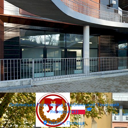
SWPS Університет Соціальних та Гуманітарних Наук
Варшава, Польща
Люблiнська Політехніка (Люблінський Технічний
Університет)
Люблін, Польща