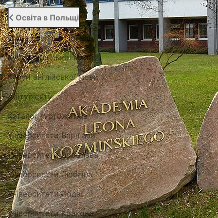
Освіта в Польщі
Вища освіта в Польщі
Курси польської мови
Курси англійської мови
Абітурієнту
Каталог гуртожитків
Університети Варшави
Університети Вроцлава
Університети Любліна
Університети Лодзі
Університети Кракова