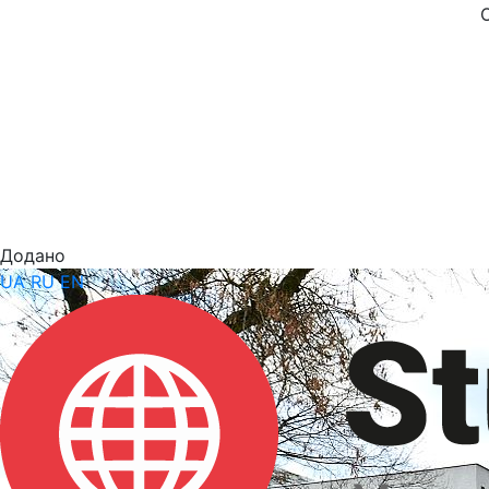
Додано
UA
RU
EN