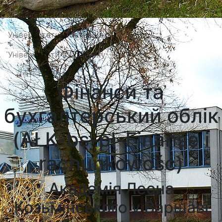
Університети Познані
Університети в Катовіцах
Університети в Гданську
Фінанси та
бухгалтерський облік
(AŁK-bs-pl-Finanse i
rachunkowość)
Академія Леона
Козьмінського у Варшаві