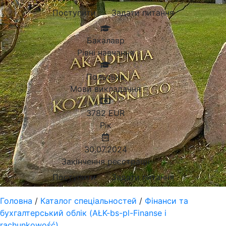
Поступити
Задати питання
Бакалавр
Рівні навчання
Польська
Мови викладання
3782
EUR
Рік
30.07.2024
Закінчення реєстрації
Поступити
Задати питання
Головна
/
Каталог спеціальностей
/
Фінанси та
бухгалтерський облік (AŁK-bs-pl-Finanse i
rachunkowość)