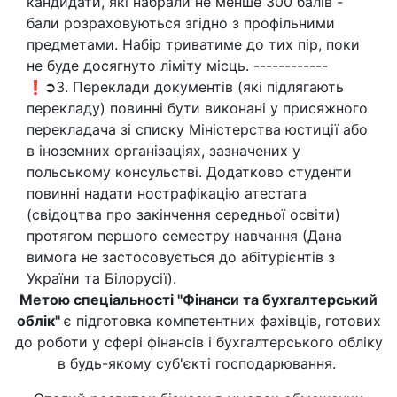
кандидати, які набрали не менше 300 балів -
бали розраховуються згідно з профільними
предметами. Набір триватиме до тих пір, поки
не буде досягнуто ліміту місць. ------------
❗➲3. Переклади документів (які підлягають
перекладу) повинні бути виконані у присяжного
перекладача зі списку Міністерства юстиції або
в іноземних організаціях, зазначених у
польському консульстві. Додатково студенти
повинні надати нострафікацію атестата
(свідоцтва про закінчення середньої освіти)
протягом першого семестру навчання (Дана
вимога не застосовується до абітурієнтів з
України та Білорусії).
Метою спеціальності "Фінанси та бухгалтерський
облік"
є підготовка компетентних фахівців, готових
до роботи у сфері фінансів і бухгалтерського обліку
в будь-якому суб'єкті господарювання.