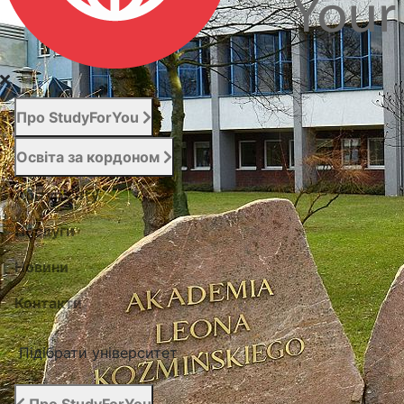
Про StudyForYou
Освіта за кордоном
Абітурієнту
Послуги
Новини
Контакти
Підібрати університет