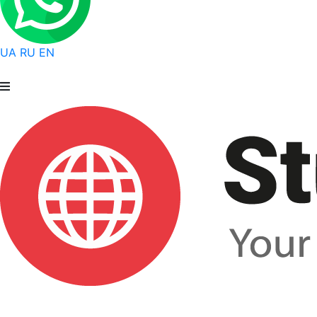
UA
RU
EN