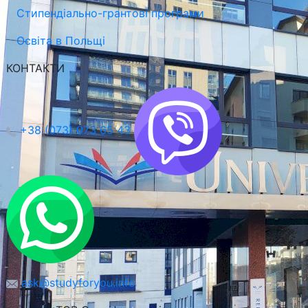
Стипендіально-грантові програми
Освіта в Польщі
КОНТАКТИ
+38 (073) 073 65 43
ask@studyforyou.info