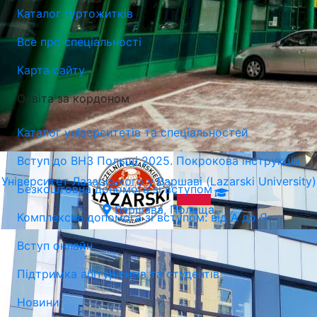
Каталог гуртожитків
Варшава, Польща
Все про спеціальності
Карта сайту
Освіта за кордоном
Каталог університетів та спеціальностей
Вступ до ВНЗ Польщі 2025. Покрокова інструкція
Університет Лазарського у Варшаві (Lazarski University)
Безкоштовна допомога зі вступом
Варшава, Польща
Комплексна допомога зі вступом: від А до Я
Вступ онлайн
Підтримка абітурієнтів та студентів
Новини