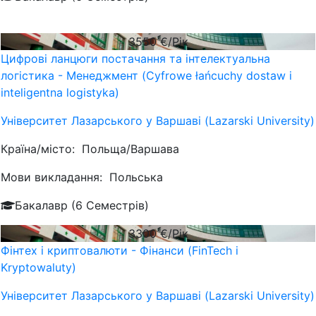
3550
€/Рік
Цифрові ланцюги постачання та інтелектуальна
логістика - Менеджмент (Cyfrowe łańcuchy dostaw i
inteligentna logistyka)
Університет Лазарського у Варшаві (Lazarski University)
Країна/місто:
Польща/Варшава
Мови викладання:
Польська
Бакалавр (6 Семестрів)
3300
€/Рік
Фінтех і криптовалюти - Фінанси (FinTech i
Kryptowaluty)
Університет Лазарського у Варшаві (Lazarski University)