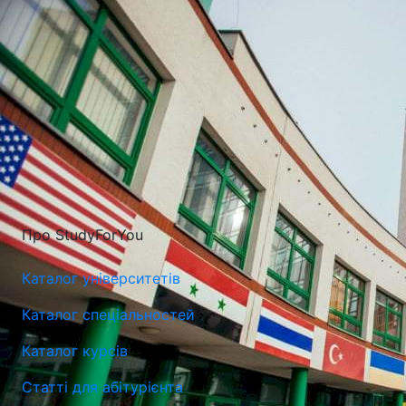
Про StudyForYou
Каталог університетів
Каталог спеціальностей
Каталог курсів
Статті для абітурієнта
Університет Лазарського у Варшаві (Lazarski University)