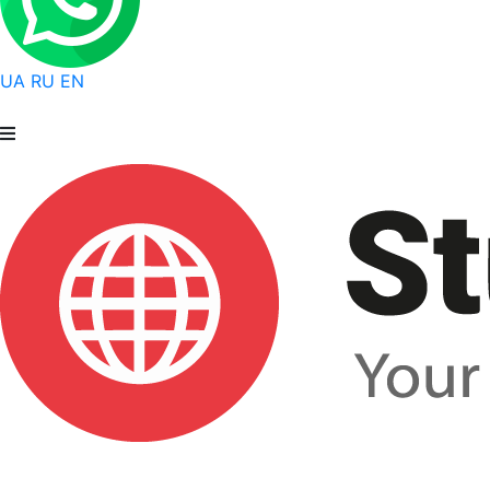
UA
RU
EN