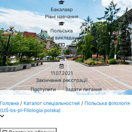
Бакалавр
Рівні навчання
Польська
Мови викладання
1160
EUR
Рік
11.07.2021
Закінчення реєстрації
Поступити
Задати питання
Головна
/
Каталог спеціальностей
/
Польська філологія
(UŚ-bs-pl-Filologia polska)