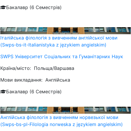
Бакалавр (6 Семестрів)
2425
€/Рік
Італійська філологія з вивченням англійської мови
(Swps-bs-it-Italianistyka z językiem angielskim)
SWPS Університет Соціальних та Гуманітарних Наук
Країна/місто:
Польща/Варшава
Мови викладання:
Англійська
Бакалавр (6 Семестрів)
3152
€/Рік
Англійська філологія з вивченням норвезької мови
(Swps-bs-pl-Filologia norweska z językiem angielskim)