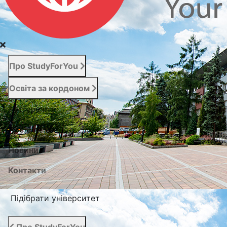
Про StudyForYou
Освіта за кордоном
Абітурієнту
Послуги
Новини
Контакти
Підібрати університет