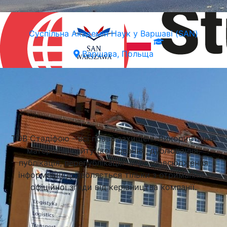
Суспільна Академія Наук у Варшаві (SAN)
Варшава, Польща
Підібрати університет
ТОВ Стадіфою - всі права захищені. Використання
матеріалів сайту (копіювання, дублювання,
публікація, перепублікація чи розповсюдження
інформації) дозволяється тільки з отриманням
офіційної згоди від керівництва компанії.