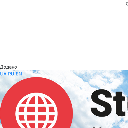
Додано
UA
RU
EN