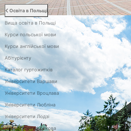
Освіта в Польщі
Вища освіта в Польщі
Курси польської мови
Курси англійської мови
Абітурієнту
Каталог гуртожитків
Університети Варшави
Університети Вроцлава
Університети Любліна
Університети Лодзі
Університети Кракова