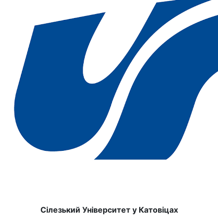
Сілезький Університет у Катовіцах