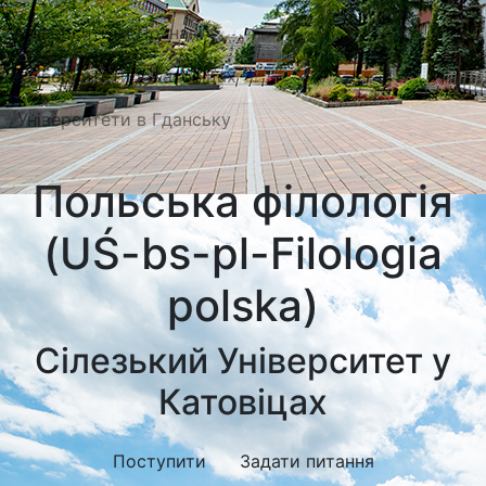
Університети Познані
Університети в Катовіцах
Університети в Гданську
Польська філологія
(UŚ-bs-pl-Filologia
polska)
Сілезький Університет у
Катовіцах
Поступити
Задати питання