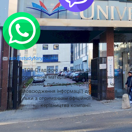
ask@studyforyou.info
ТОВ Стадіфою - всі права захищені.
Використання матеріалів сайту (копіювання,
дублювання, публікація, перепублікація чи
розповсюдження інформації) дозволяється
тільки з отриманням офіційної згоди від
керівництва компанії.