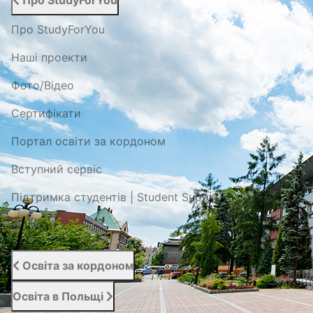
Про StudyForYou
Про StudyForYou
Наші проекти
Фото/Відео
Сертифікати
Портал освіти за кордоном
Вступний сервіс
Підтримка студентів | Student Support
Відгуки
Освіта за кордоном
Освіта в Польщі