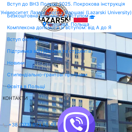
Вступ до ВНЗ Польщі 2025. Покрокова інструкція
Університет Лазарського у Варшаві (Lazarski University)
Безкоштовна допомога зі вступом
Варшава, Польща
Комплексна допомога зі вступом: від А до Я
Вступ онлайн
Підтримка абітурієнтів та студентів
Новини
Стипендіально-грантові програми
Освіта в Польщі
КОНТАКТИ
+38 (073) 073 65 43