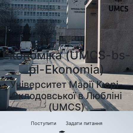
Університети Познані
Університети в Катовіцах
Університети в Гданську
Економіка (UMCS-bs-
pl-Ekonomia)
Університет Марії Кюрі-
Склодовської в Любліні
(UMCS)
Поступити
Задати питання