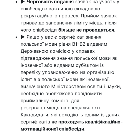
►
Черговість подання
заявок на участь у
співбесіді є важливою складовою
рекрутаційного процесу. Прийом заявок
триває до заповнення ліміту місць, після
чого співбесіди
більше не проводяться
.
► Якщо у вас є сертифікат знання
польської мови рівня B1–B2 виданим
Державною комісією у справах
підтвердження знання польської мови як
іноземної або виданим суб’єктом із
переліку уповноважених на організацію
іспитів з польської мови як іноземної,
визначеного Міністерством освіти і науки,
необхідно обов’язково повідомити
приймальну комісію, для
резервації місця на спеціальності.
Какндидати, які володіють одним із даних
сертифікатів
не проходять кваліфікаційно-
мотиваційноної співбесіди
.