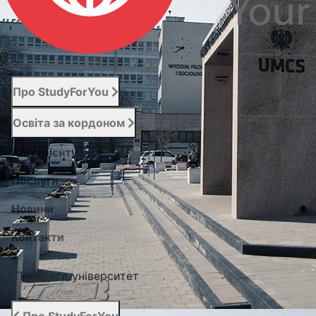
Про StudyForYou
Освіта за кордоном
Абітурієнту
Послуги
Новини
Контакти
Підібрати університет