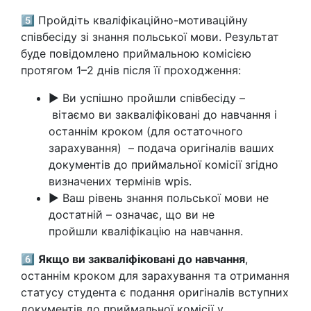
5️⃣ Пройдіть кваліфікаційно-мотиваційну
співбесіду зі знання польської мови. Результат
буде повідомлено приймальною комісією
протягом 1–2 днів після її проходження:
► Ви успішно пройшли співбесіду –
вітаємо ви закваліфіковані до навчання і
останнім кроком (для остаточного
зарахування) – подача оригіналів ваших
документів до приймальної комісії згідно
визначених термінів wpis.
► Ваш рівень знання польської мови не
достатній – означає, що ви не
пройшли кваліфікацію на навчання.
6️⃣
Якщо ви закваліфіковані до навчання
,
останнім кроком для зарахування та отримання
статусу студента є подання оригіналів вступних
документів до приймальної комісії у