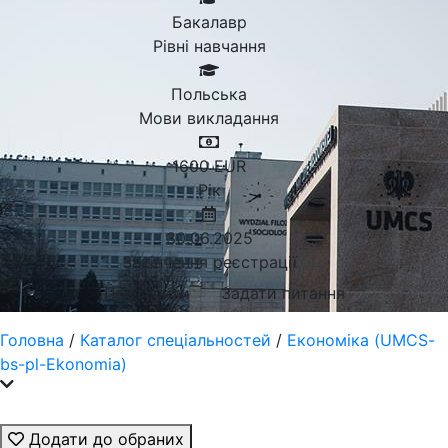
Бакалавр
Рівні навчання
Польська
Мови викладання
1600
EUR
Рік
30.06.2025
Закінчення реєстрації
Поступити
Задати питання
Головна
/
Каталог спеціальностей
/
Економіка (UMCS-
bs-pl-Ekonomia)
Додати до обраних