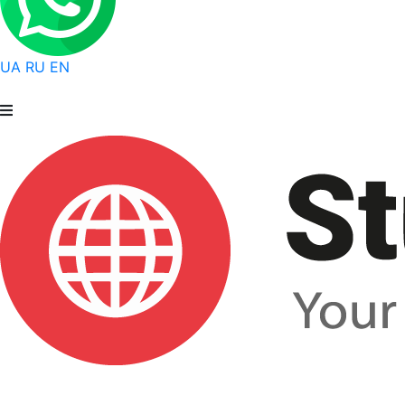
UA
RU
EN