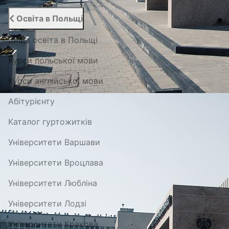
Освіта в Польщі
Вища освіта в Польщі
Курси польської мови
Курси англійської мови
Абітурієнту
Каталог гуртожитків
Університети Варшави
Університети Вроцлава
Університети Любліна
Університети Лодзі
Університети Кракова