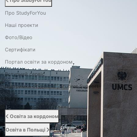
Про StudyForYou
Про StudyForYou
Наші проекти
Фото/Відео
Сертифікати
Портал освіти за кордоном
Вступний сервіс
Підтримка студентів | Student Support
Відгуки
Освіта за кордоном
Освіта в Польщі