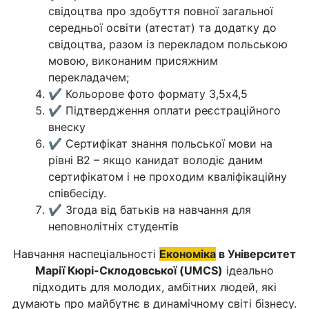
свідоцтва про здобуття повної загальної
середньої освіти (атестат) та додатку до
свідоцтва, разом із перекладом польською
мовою, виконаним присяжним
перекладачем;
✔ Кольорове фото формату 3,5х4,5
✔ Підтвердження оплати реєстраційного
внеску
✔ Сертифікат знання польської мови на
рівні В2 – якщо канидат володіє даним
сертифікатом і не проходим кваліфікаційну
співбесіду.
✔ Згода від батьків на навчання для
неповнолітніх студентів
Навчання наспеціальності
Економіка
в Університет
Марії Кюрі-Склодовської (UMCS)
ідеально
підходить для молодих, амбітних людей, які
думають про майбутнє в динамічному світі бізнесу.