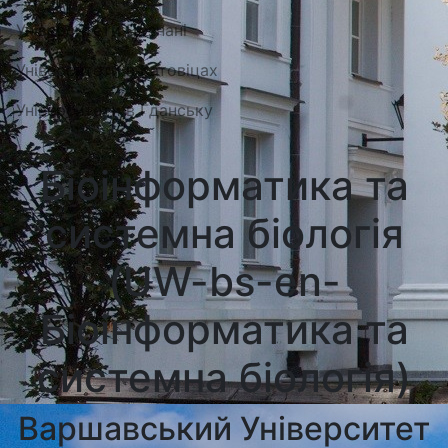
Університети Познані
Університети в Катовіцах
Університети в Гданську
Біоінформатика та
системна біологія
(UW-bs-en-
Біоінформатика та
системна біологія)
Варшавський Університет