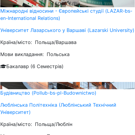
5040
€/Рік
Міжнародні відносини - Європейські студії (LAZAR-bs-
en-International Relations)
Університет Лазарського у Варшаві (Lazarski University)
Країна/місто:
Польща/Варшава
Мови викладання:
Польська
Бакалавр (6 Семестрів)
830
€/Рік
Будівництво (Pollub-bs-pl-Budownictwo)
Люблiнська Політехніка (Люблінський Технічний
Університет)
Країна/місто:
Польща/Люблін