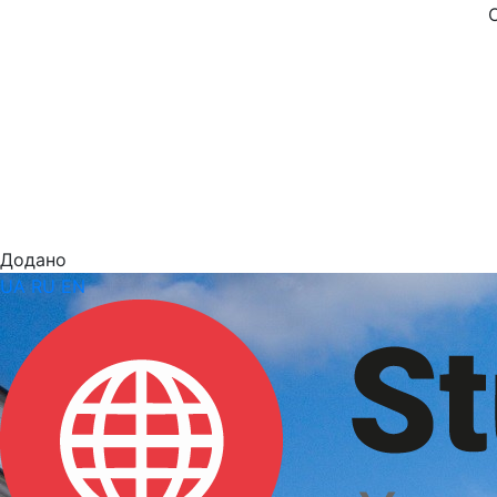
Додано
UA
RU
EN