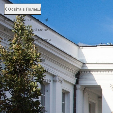
Освіта в Польщі
Вища освіта в Польщі
Курси польської мови
Курси англійської мови
Абітурієнту
Каталог гуртожитків
Університети Варшави
Університети Вроцлава
Університети Любліна
Університети Лодзі
Університети Кракова