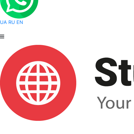
UA
RU
EN