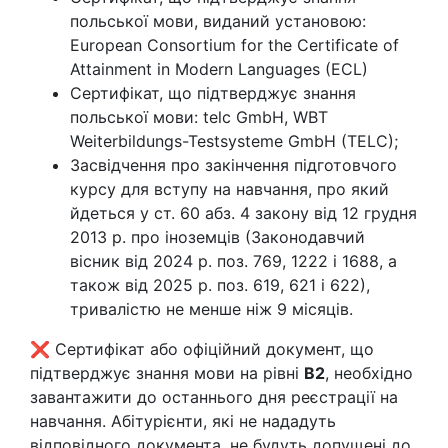
польської мови, виданий установою:
European Consortium for the Certificate of
Attainment in Modern Languages (ECL)
Сертифікат, що підтверджує знання
польської мови: telc GmbH, WBT
Weiterbildungs-Testsysteme GmbH (TELC);
Засвідчення про закінчення підготовчого
курсу для вступу на навчання, про який
йдеться у ст. 60 абз. 4 закону від 12 грудня
2013 р. про іноземців (Законодавчий
вісник від 2024 р. поз. 769, 1222 і 1688, а
також від 2025 р. поз. 619, 621 і 622),
тривалістю не менше ніж 9 місяців.
❌ Сертифікат або офіційний документ, що
підтверджує знання мови на рівні
B2
, необхідно
завантажити до останнього дня реєстрації на
навчання. Абітурієнти, які не нададуть
відповідного документа, не будуть допущені до