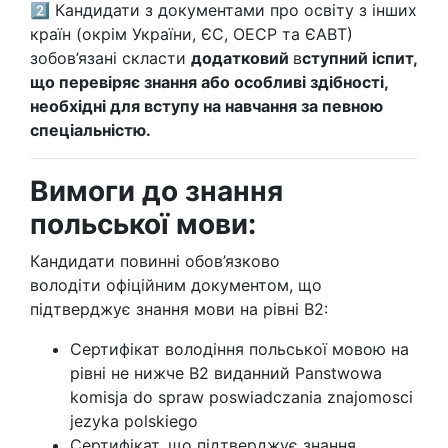
2️⃣ Кандидати з документами про освіту з інших
країн (окрім України, ЄС, ОЕСР та ЄАВТ)
зобов’язані скласти
додатковий
в
ступний іспит,
що перевіряє знання або особливі здібності,
необхідні для вступу на навчання за певною
спеціальністю.
Вимоги до знання
польської мови:
Кандидати повинні обов’язково
володіти офіційним документом, що
підтверджує знання мови на рівні B2:
Сертифікат володіння польської мовою на
рівні не нижче В2 виданний Panstwowa
komisja do spraw poswiadczania znajomosci
jezyka polskiego
Сертифікат, що підтверджує знання