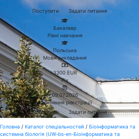
Поступити
Задати питання
Бакалавр
Рівні навчання
Польська
Мови викладання
3300
EUR
Рік
09.07.2026
Закінчення реєстрації
Поступити
Задати питання
Головна
/
Каталог спеціальностей
/
Біоінформатика та
системна біологія (UW-bs-en-Біоінформатика та