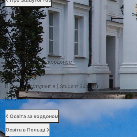
Про StudyForYou
Про StudyForYou
Наші проекти
Фото/Відео
Сертифікати
Портал освіти за кордоном
Вступний сервіс
Підтримка студентів | Student Support
Відгуки
Освіта за кордоном
Освіта в Польщі