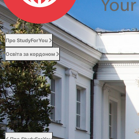
Про StudyForYou
Освіта за кордоном
Абітурієнту
Послуги
Новини
Контакти
Підібрати університет