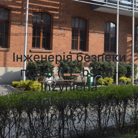
Університети Познані
Університети в Катовіцах
Університети в Гданську
Інженерія безпеки
праці (PŁ-bs-pl-
Inżynieria
bezpieczeństwa
pracy)
Лодзька Політехніка