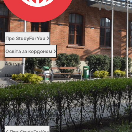
Про StudyForYou
Освіта за кордоном
Абітурієнту
Послуги
Новини
Контакти
Підібрати університет