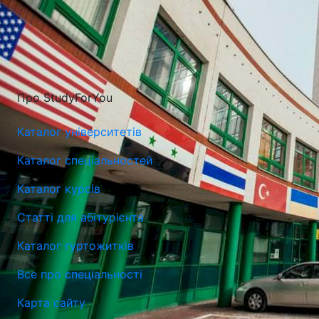
Про StudyForYou
Каталог університетів
Каталог спеціальностей
Каталог курсів
Статті для абітурієнта
Каталог гуртожитків
Все про спеціальності
Карта сайту