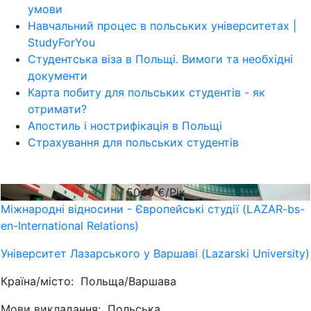
умови
Навчальний процес в польських університетах |
StudyForYou
Студентська віза в Польщі. Вимоги та необхідні
документи
Карта побиту для польських студентів - як
отримати?
Апостиль і нострифікація в Польщі
Страхування для польських студентів
5040
€/Рік
Міжнародні відносини - Європейські студії (LAZAR-bs-
en-International Relations)
Університет Лазарського у Варшаві (Lazarski University)
Країна/місто:
Польща/Варшава
Мови викладання:
Польська