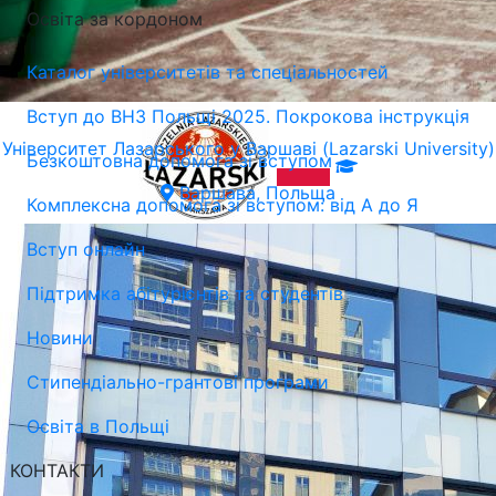
Освіта за кордоном
Каталог університетів та спеціальностей
Вступ до ВНЗ Польщі 2025. Покрокова інструкція
Університет Лазарського у Варшаві (Lazarski University)
Безкоштовна допомога зі вступом
Варшава, Польща
Комплексна допомога зі вступом: від А до Я
Вступ онлайн
Підтримка абітурієнтів та студентів
Новини
Стипендіально-грантові програми
Освіта в Польщі
КОНТАКТИ