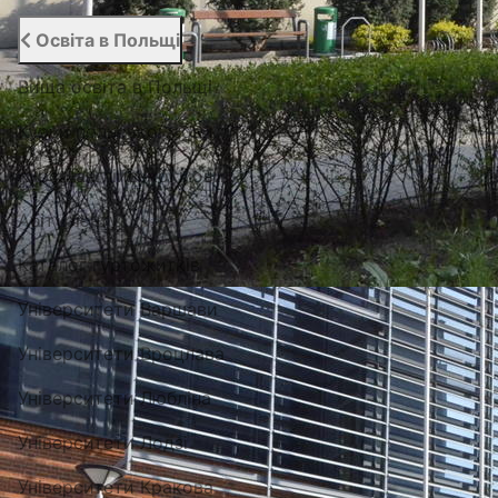
Освіта в Польщі
Вища освіта в Польщі
Курси польської мови
Курси англійської мови
Абітурієнту
Каталог гуртожитків
Університети Варшави
Університети Вроцлава
Університети Любліна
Університети Лодзі
Університети Кракова