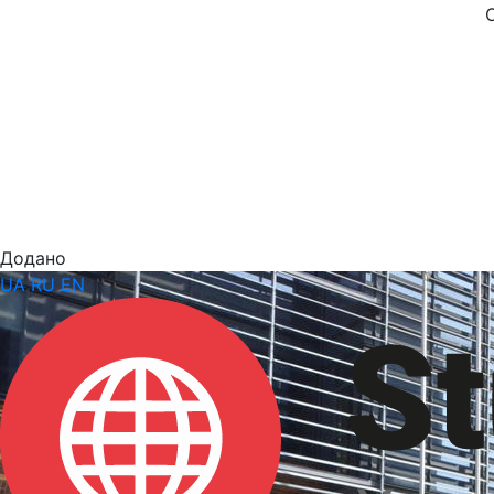
Додано
UA
RU
EN