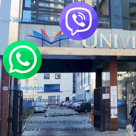
+38 (073) 073 65 43
ask@studyforyou.info
ТОВ Стадіфою - всі права захищені.
Використання матеріалів сайту (копіювання,
дублювання, публікація, перепублікація чи
розповсюдження інформації) дозволяється
тільки з отриманням офіційної згоди від