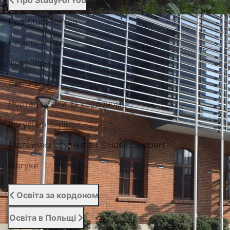
Про StudyForYou
Про StudyForYou
Наші проекти
Фото/Відео
Сертифікати
Портал освіти за кордоном
Вступний сервіс
Підтримка студентів | Student Support
Відгуки
Освіта за кордоном
Освіта в Польщі