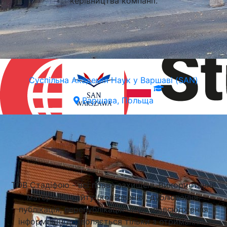
керівництва компанії.
Суспільна Академія Наук у Варшаві (SAN)
Варшава, Польща
Підібрати університет
ТОВ Стадіфою - всі права захищені. Використання
матеріалів сайту (копіювання, дублювання,
публікація, перепублікація чи розповсюдження
інформації) дозволяється тільки з отриманням