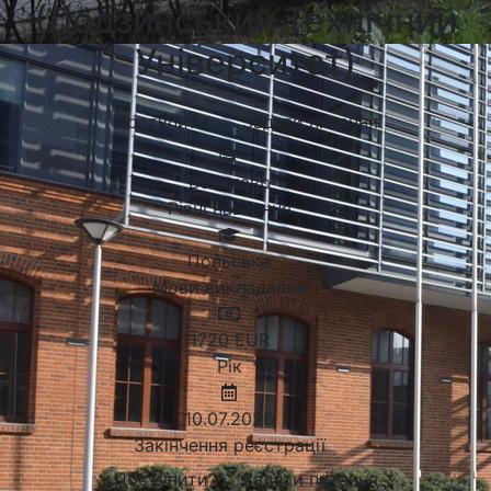
(Лодзинський Технічний
Університет)
Поступити
Задати питання
Бакалавр
Рівні навчання
Польська
Мови викладання
1720
EUR
Рік
10.07.2026
Закінчення реєстрації
Поступити
Задати питання