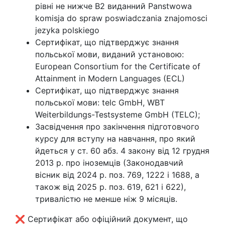
рівні не нижче В2 виданний Panstwowa
komisja do spraw poswiadczania znajomosci
jezyka polskiego
Сертифікат, що підтверджує знання
польської мови, виданий установою:
European Consortium for the Certificate of
Attainment in Modern Languages (ECL)
Сертифікат, що підтверджує знання
польської мови: telc GmbH, WBT
Weiterbildungs-Testsysteme GmbH (TELC);
Засвідчення про закінчення підготовчого
курсу для вступу на навчання, про який
йдеться у ст. 60 абз. 4 закону від 12 грудня
2013 р. про іноземців (Законодавчий
вісник від 2024 р. поз. 769, 1222 і 1688, а
також від 2025 р. поз. 619, 621 і 622),
тривалістю не менше ніж 9 місяців.
❌ Сертифікат або офіційний документ, що