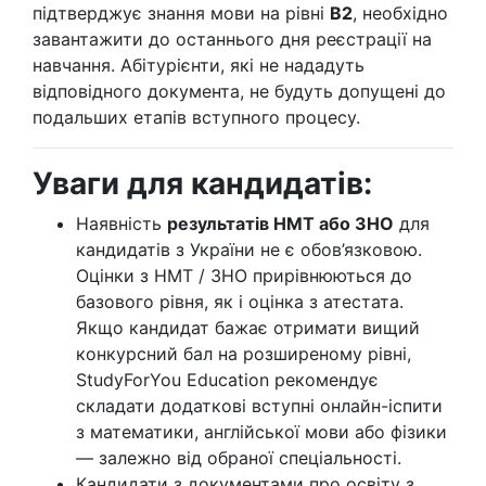
підтверджує знання мови на рівні
B2
, необхідно
завантажити до останнього дня реєстрації на
навчання. Абітурієнти, які не нададуть
відповідного документа, не будуть допущені до
подальших етапів вступного процесу.
Уваги для кандидатів:
Наявність
результатів НМТ або ЗНО
для
кандидатів з України не є обов’язковою.
Оцінки з НМТ / ЗНО прирівнюються до
базового рівня, як і оцінка з атестата.
Якщо кандидат бажає отримати вищий
конкурсний бал на розширеному рівні,
StudyForYou Education рекомендує
складати додаткові вступні онлайн-іспити
з математики, англійської мови або фізики
— залежно від обраної спеціальності.
Кандидати з документами про освіту з