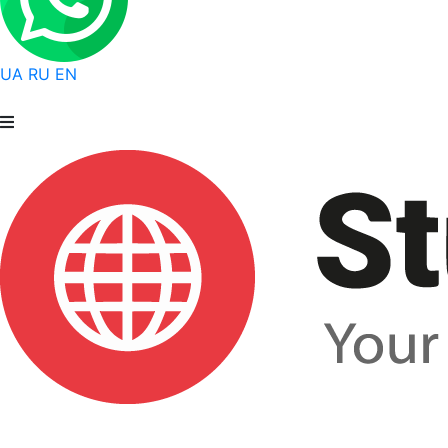
UA
RU
EN