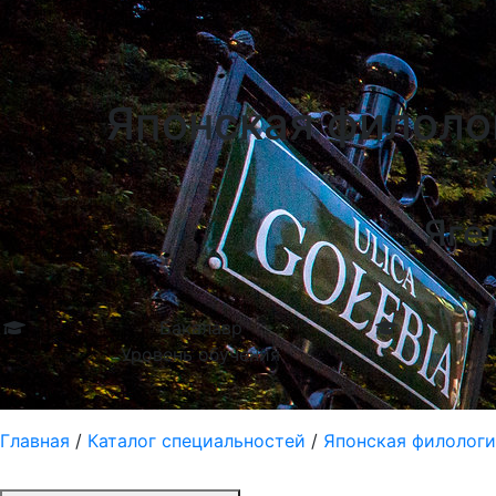
Университеты в Гданску
Японская филолог
Яге
Бакалавр
П
Уровень обучения
Главная
/
Каталог специальностей
/
Японская филология 