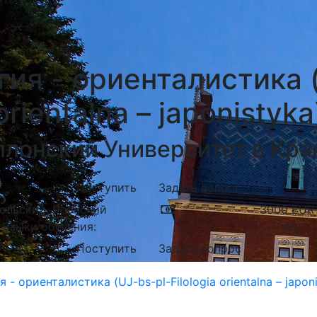
ия - ориенталистика (U
orientalna – japonistyka
ллонский Университет в Кра
Поступить
Задать вопрос
ольский, Японский
3000
EUR
Языки обучения:
Год
Поступить
Задать вопрос
- ориенталистика (UJ-bs-pl-Filologia orientalna – japoni