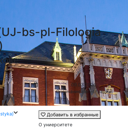
J-bs-pl-Filologia
)
кове
09.03.2026
Окончание регистрации
styka)
Добавить в избранные
О униерситете