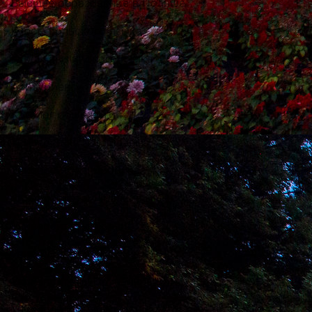
Высшее образование в Польше
Курсы польского языка
Курсы английского языка
Абитуриенту
Каталог общежитий
Университеты Варшавы
Университеты Вроцлава
Университеты Люблина
Университеты Лодзи
Университеты Кракова
Университеты Познани
Университеты в Катовицах