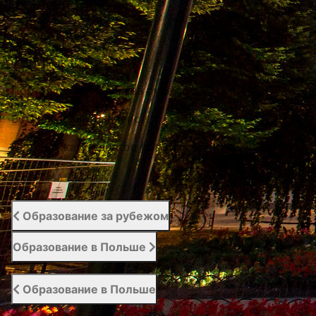
Наши проекты
Фото / Видео
Cертификаты
Портал образования за рубежом
Вступительный сервис
Поддержка студентов | Student Support
Отзывы
Образование за рубежом
Образование в Польше
Образование в Польше