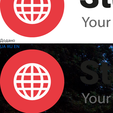
Додано
UA
RU
EN