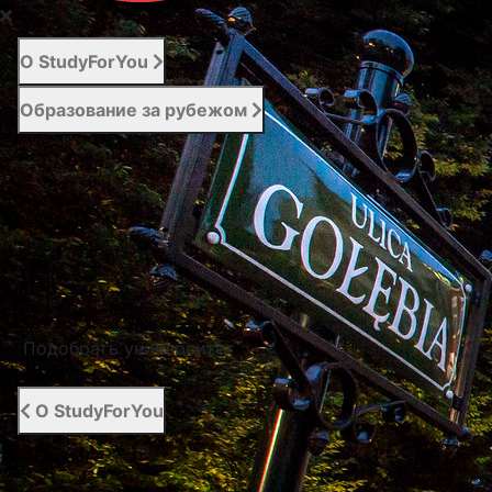
О StudyForYou
Образование за рубежом
Абитуриенту
Услуги
Новости
Контакты
Подобрать университет
О StudyForYou
О StudyForYou