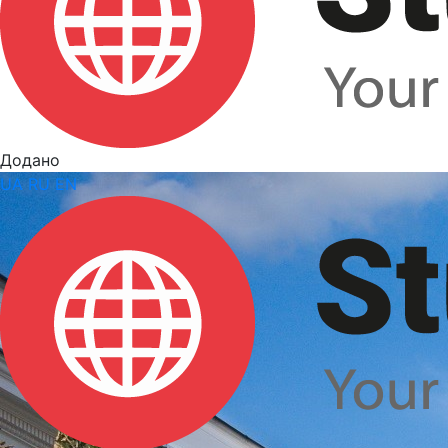
Додано
UA
RU
EN