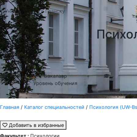
Университеты в Гданску
Психо
Бакалавр
Уровень обучения
Главная
/
Каталог специальностей
/
Психология (UW-Bs
Добавить в избранные
Факультет :
Психологии