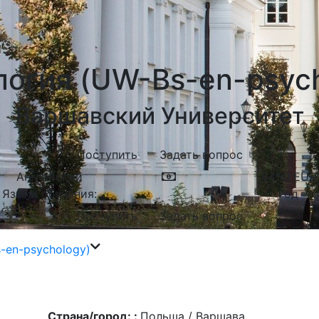
логия (UW-Bs-en-psych
Варшавский Университет
Поступить
Задать вопрос
Английский
6450
EUR
Языки обучения:
Год
Поступить
Задать вопрос
-en-psychology)
Страна/город: :
Польша / Варшава