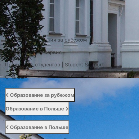
Наши проекты
Фото / Видео
Cертификаты
Портал образования за рубежом
Вступительный сервис
Поддержка студентов | Student Support
Отзывы
Образование за рубежом
Образование в Польше
Образование в Польше