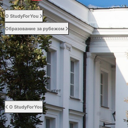
О StudyForYou
Образование за рубежом
Абитуриенту
Услуги
Новости
Контакты
Подобрать университет
О StudyForYou
О StudyForYou