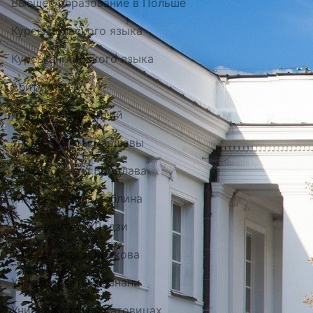
Высшее образование в Польше
Курсы польского языка
Курсы английского языка
Абитуриенту
Каталог общежитий
Университеты Варшавы
Университеты Вроцлава
Университеты Люблина
Университеты Лодзи
Университеты Кракова
Университеты Познани
Университеты в Катовицах