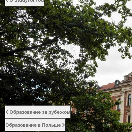
О StudyForYou
О StudyForYou
Наши проекты
Фото / Видео
Cертификаты
Портал образования за рубежом
Вступительный сервис
Поддержка студентов | Student Support
Отзывы
Образование за рубежом
Образование в Польше