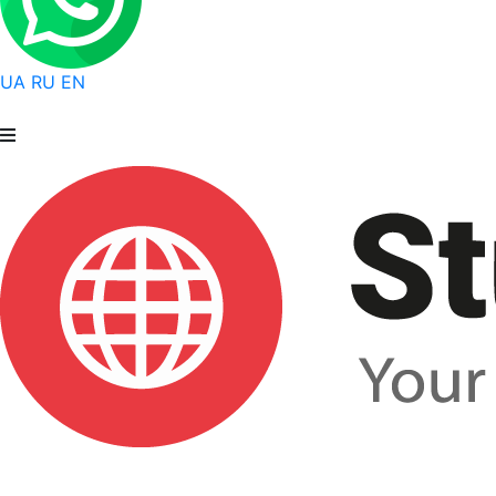
UA
RU
EN