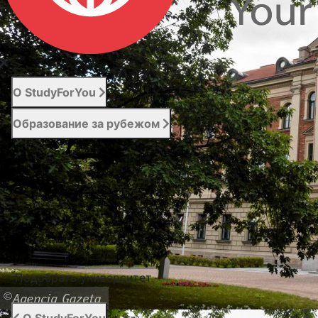
О StudyForYou
Образование за рубежом
Абитуриенту
Услуги
Новости
Контакты
Подобрать университет