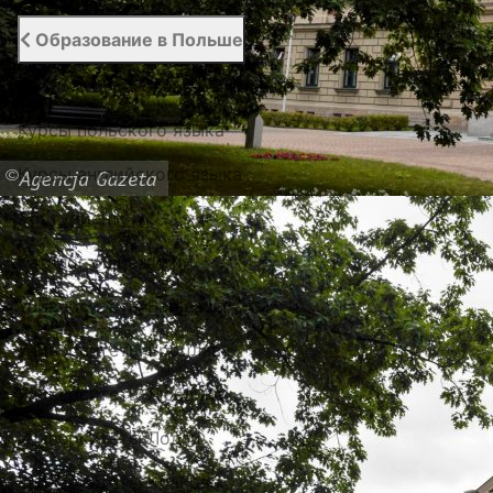
Образование в Польше
Высшее образование в Польше
Курсы польского языка
Курсы английского языка
Абитуриенту
Каталог общежитий
Университеты Варшавы
Университеты Вроцлава
Университеты Люблина
Университеты Лодзи
Университеты Кракова