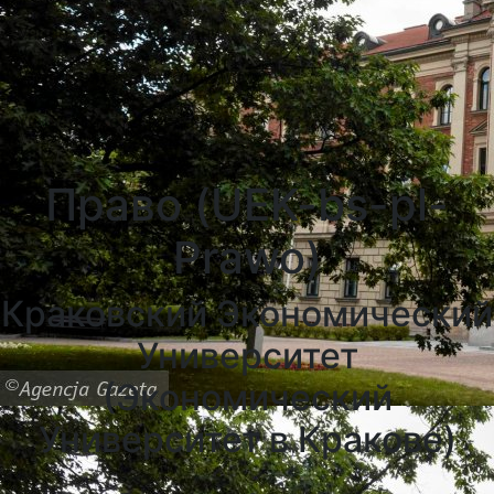
Университеты Познани
Университеты в Катовицах
Университеты в Гданску
Право (UEK-bs-pl-
Prawo)
Краковский Экономический
Университет
(Экономический
Университет в Кракове)