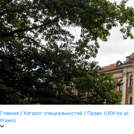
Поступить
Задать вопрос
Бакалавр
Уровень обучения
Польский
Языки обучения:
3500
EUR
Год
30.06.2026
Окончание регистрации
Поступить
Задать вопрос
Главная
/
Каталог специальностей
/
Право (UEK-bs-pl-
Prawo)