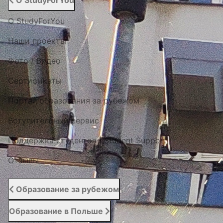
О StudyForYou
О StudyForYou
Наши проекты
Фото / Видео
Cертификаты
Портал образования за рубежом
Вступительный сервис
Поддержка студентов | Student Support
Отзывы
Образование за рубежом
Образование в Польше