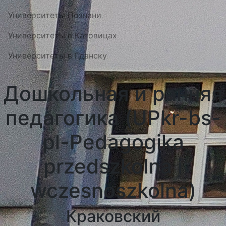
Университеты Познани
Университеты в Катовицах
Университеты в Гданску
Дошкольная и ранняя
педагогика (UPkr-bs-
pl-Pedagogika
przedszkolna i
wczesnoszkolna)
Краковский