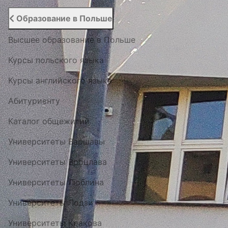
Образование в Польше
Высшее образование в Польше
Курсы польского языка
Курсы английского языка
Абитуриенту
Каталог общежитий
Университеты Варшавы
Университеты Вроцлава
Университеты Люблина
Университеты Лодзи
Университеты Кракова