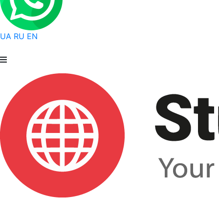
UA
RU
EN