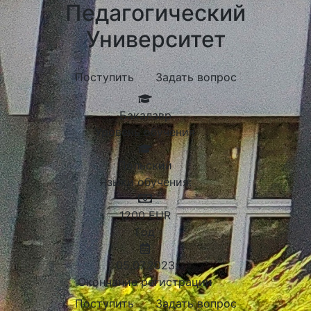
Педагогический
Университет
Поступить
Задать вопрос
Бакалавр
Уровень обучения
Польский
Языки обучения:
1200
EUR
Год
05.07.2023
Окончание регистрации
Поступить
Задать вопрос