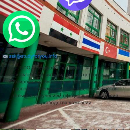
Ягеллонский Университет в Кракове
Краков, Польша
ask@studyforyou.info
ООО Стадифой – все права защищены.
Использование материалов сайта (копирование,
дублирование, публикация, перепубликация или
распространение информации) разрешается
только с получением официального согласия
руководства компании.