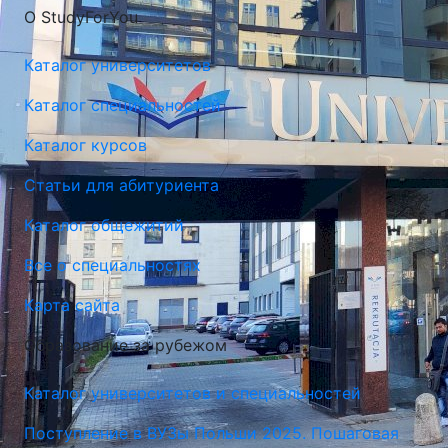
О StudyForYou
Каталог университетов
Каталог специальностей
Каталог курсов
Краковский Экономический Университет
(Экономический Университет в Кракове)
Статьи для абитуриента
Краков, Польша
Каталог общежитий
Все о специальностях
Карта сайта
Образование за рубежом
Каталог университетов и специальностей
Поступление в ВУЗы Польши 2025. Пошаговая