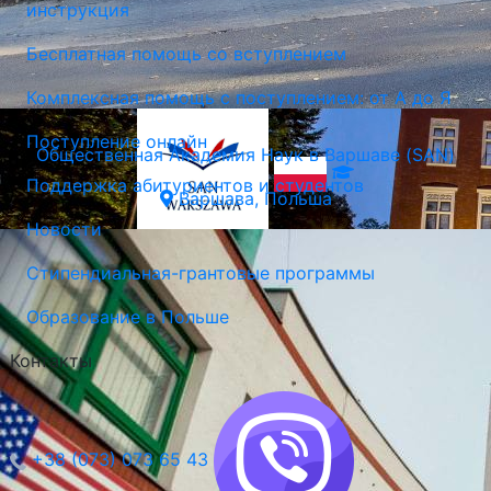
инструкция
Бесплатная помощь со вступлением
Комплексная помощь с поступлением: от А до Я
Поступление онлайн
Общественная Академия Наук в Варшаве (SAN)
Поддержка абитуриентов и студентов
Варшава, Польша
Новости
Стипендиальная-грантовые программы
Образование в Польше
Контакты
+38 (073) 073 65 43