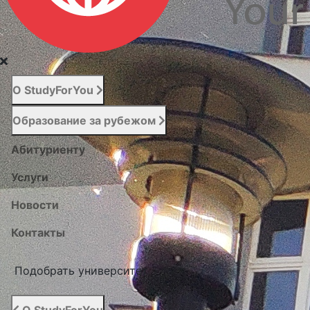
О StudyForYou
Образование за рубежом
Абитуриенту
Услуги
Новости
Контакты
Подобрать университет