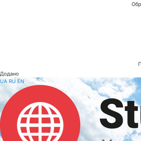
Обр
Додано
UA
RU
EN