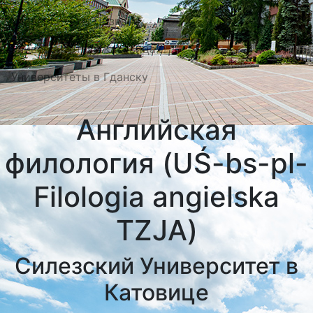
Университеты Познани
Университеты в Катовицах
Университеты в Гданску
Английская
филология (UŚ-bs-pl-
Filologia angielska
TZJA)
Силезский Университет в
Катовице