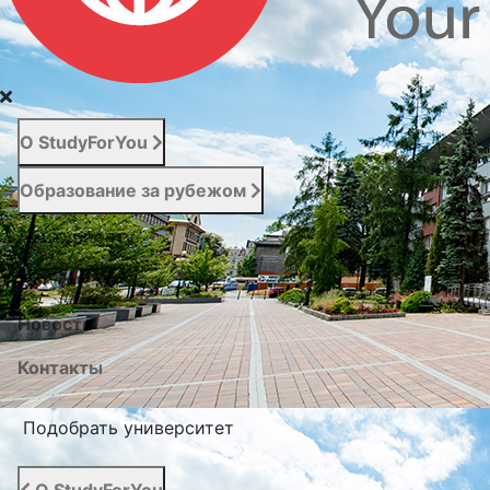
О StudyForYou
Образование за рубежом
Абитуриенту
Услуги
Новости
Контакты
Подобрать университет