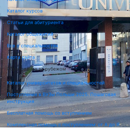
Каталог курсов
Статьи для абитуриента
Каталог общежитий
Все о специальностях
Карта сайта
Образование за рубежом
Каталог университетов и специальностей
Поступление в ВУЗы Польши 2025. Пошаговая
инструкция
Бесплатная помощь со вступлением
Комплексная помощь с поступлением: от А до Я