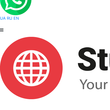
UA
RU
EN