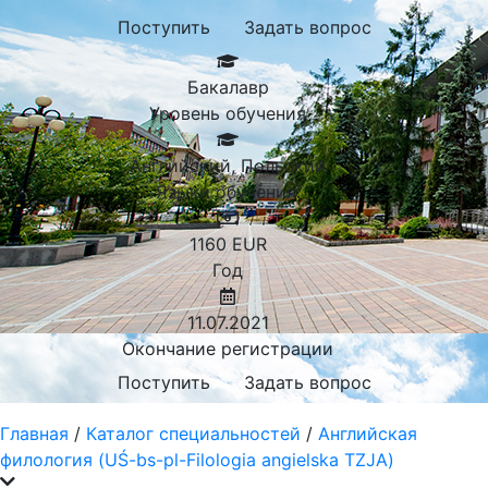
Поступить
Задать вопрос
Бакалавр
Уровень обучения
Английский, Польский
Языки обучения:
1160
EUR
Год
11.07.2021
Окончание регистрации
Поступить
Задать вопрос
Главная
/
Каталог специальностей
/
Английская
филология (UŚ-bs-pl-Filologia angielska TZJA)