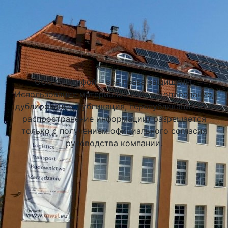
Подобрать университет
ООО Стадифой – все права защищены.
Использование материалов сайта (копирование,
дублирование, публикация, перепубликация или
распространение информации) разрешается
только с получением официального согласия
руководства компании.