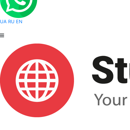
UA
RU
EN