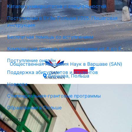
Каталог университетов и специальностей
Поступление в ВУЗы Польши 2025. Пошаговая
инструкция
Бесплатная помощь со вступлением
Комплексная помощь с поступлением: от А до Я
Поступление онлайн
Общественная Академия Наук в Варшаве (SAN)
Поддержка абитуриентов и студентов
Варшава, Польша
Новости
Стипендиальная-грантовые программы
Образование в Польше
Контакты