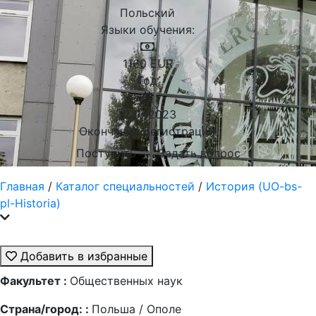
Польский
Языки обучения:
1160
EUR
Год
12.07.2023
Окончание регистрации
Поступить
Задать вопрос
Главная
/
Каталог специальностей
/
История (UO-bs-
pl-Historia)
Добавить в избранные
Факультет :
Общественных наук
Страна/город: :
Польша / Ополе