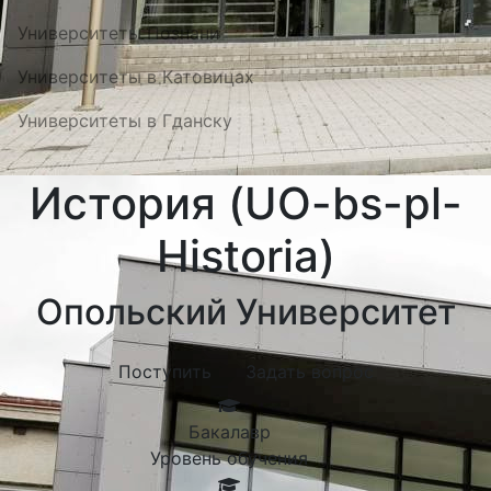
Университеты Познани
Университеты в Катовицах
Университеты в Гданску
История (UO-bs-pl-
Historia)
Опольский Университет
Поступить
Задать вопрос
Бакалавр
Уровень обучения