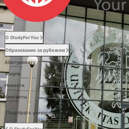
О StudyForYou
Образование за рубежом
Абитуриенту
Услуги
Новости
Контакты
Подобрать университет