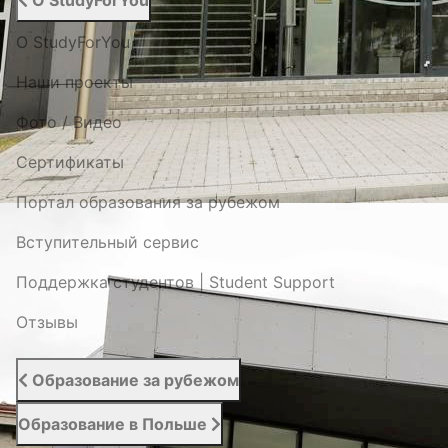
О StudyForYou
О StudyForYou
Наши проекты
Фото / Видео
Cертификаты
Портал образования за рубежом
Вступительный сервис
Поддержка студентов | Student Support
Отзывы
Образование за рубежом
Образование в Польше