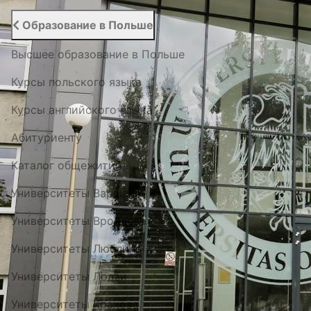
Образование в Польше
Высшее образование в Польше
Курсы польского языка
Курсы английского языка
Абитуриенту
Каталог общежитий
Университеты Варшавы
Университеты Вроцлава
Университеты Люблина
Университеты Лодзи
Университеты Кракова