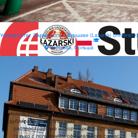
Университет Лазарского в Варшаве (Lazarski University)
Варшава, Польша
Подобрать университет
ООО Стадифой – все права защищены.
Использование материалов сайта (копирование,
дублирование, публикация, перепубликация или
распространение информации) разрешается
только с получением официального согласия