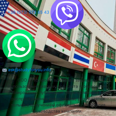
+38 (073) 073 65 43
ask@studyforyou.info
ООО Стадифой – все права защищены.
Использование материалов сайта (копирование,
дублирование, публикация, перепубликация или
распространение информации) разрешается
только с получением официального согласия
руководства компании.