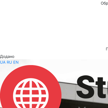
Обр
Додано
UA
RU
EN