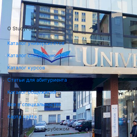
О StudyForYou
Каталог университетов
Каталог специальностей
Каталог курсов
Статьи для абитуриента
Каталог общежитий
Все о специальностях
Карта сайта
Образование за рубежом