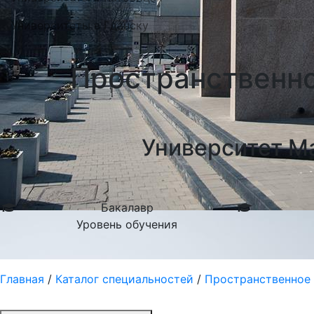
Университеты в Гданску
Пространственно
Университет М
Бакалавр
Уровень обучения
Главная
/
Каталог специальностей
/
Пространственное 