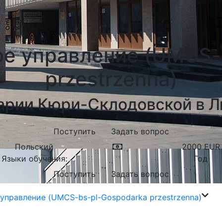
е управление (UMCS-
przestrzenna)
арии Кюри-Склодовской в 
Поступить
Задать вопрос
Польский
2000
EUR
Языки обучения:
Год
Поступить
Задать вопрос
управление (UMCS-bs-pl-Gospodarka przestrzenna)