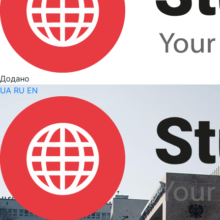
Додано
UA
RU
EN