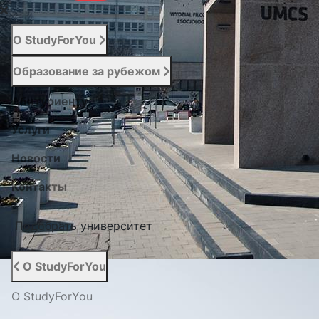
О StudyForYou
Образование за рубежом
Абитуриенту
Услуги
Новости
Контакты
Подобрать университет
О StudyForYou
О StudyForYou