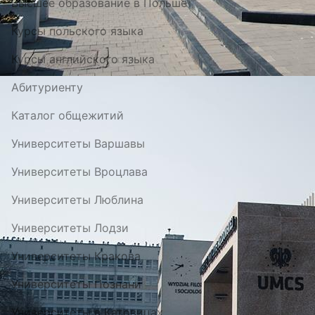
Высшее образование в Польше
Курсы польского языка
Курсы английского языка
Абитуриенту
Каталог общежитий
Университеты Варшавы
Университеты Вроцлава
Университеты Люблина
Университеты Лодзи
Университеты Кракова
Университеты Познани
Университеты в Катовицах