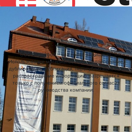
Подобрать университет
ООО Стадифой – все права защищены.
Использование материалов сайта (копирование,
дублирование, публикация, перепубликация или
распространение информации) разрешается
только с получением официального согласия
руководства компании.