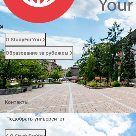
О StudyForYou
Образование за рубежом
Абитуриенту
Услуги
Новости
Контакты
Подобрать университет