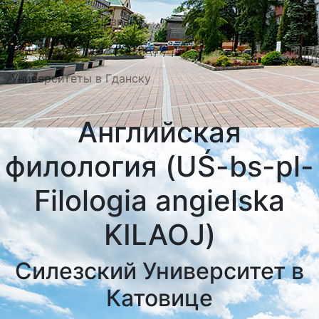
Университеты Познани
Университеты в Катовицах
Университеты в Гданску
Английская
филология (UŚ-bs-pl-
Filologia angielska
KILAOJ)
Силезский Университет в
Катовице