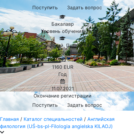
Поступить
Задать вопрос
Бакалавр
Уровень обучения
Английский, Польский
Языки обучения:
1160
EUR
Год
11.07.2021
Окончание регистрации
Поступить
Задать вопрос
Главная
/
Каталог специальностей
/
Английская
филология (UŚ-bs-pl-Filologia angielska KILAOJ)