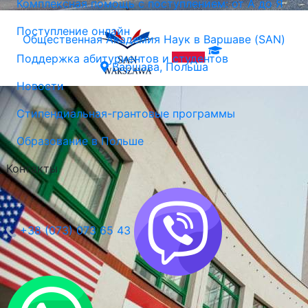
Комплексная помощь с поступлением: от А до Я
Поступление онлайн
Общественная Академия Наук в Варшаве (SAN)
Поддержка абитуриентов и студентов
Варшава, Польша
Новости
Стипендиальная-грантовые программы
Образование в Польше
Контакты
+38 (073) 073 65 43