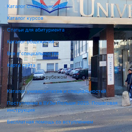
Каталог специальностей
Каталог курсов
Статьи для абитуриента
Каталог общежитий
Все о специальностях
Карта сайта
Образование за рубежом
Каталог университетов и специальностей
Поступление в ВУЗы Польши 2025. Пошаговая
инструкция
Бесплатная помощь со вступлением