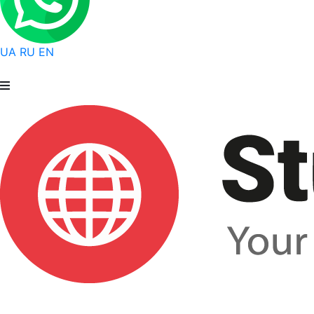
UA
RU
EN