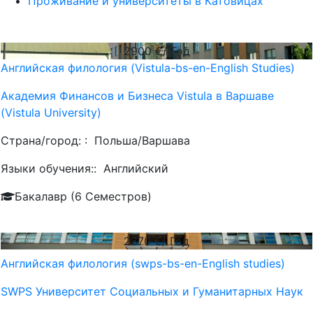
Проживание и университеты в Катовицах
2900
€/ Год
Английская филология (Vistula-bs-en-English Studies)
Академия Финансов и Бизнеса Vistula в Варшаве
(Vistula University)
Страна/город: :
Польша/Варшава
Языки обучения::
Английский
Бакалавр (6 Семестров)
2870
€/ Год
Английская филология (swps-bs-en-English studies)
SWPS Университет Социальных и Гуманитарных Наук