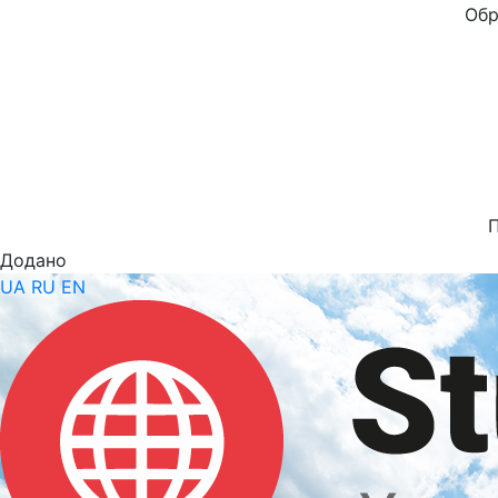
Обр
Додано
UA
RU
EN