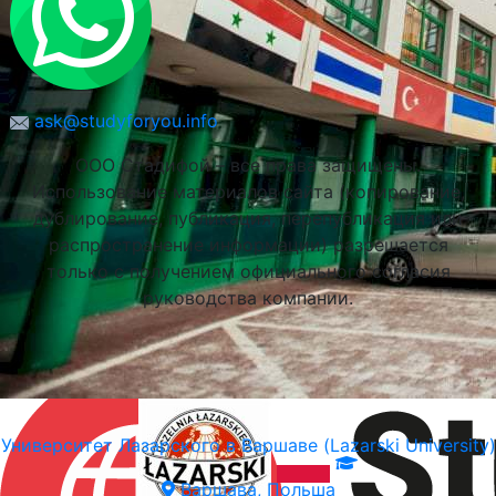
ask@studyforyou.info
ООО Стадифой – все права защищены.
Использование материалов сайта (копирование,
дублирование, публикация, перепубликация или
распространение информации) разрешается
только с получением официального согласия
руководства компании.
Университет Лазарского в Варшаве (Lazarski University)
Варшава, Польша