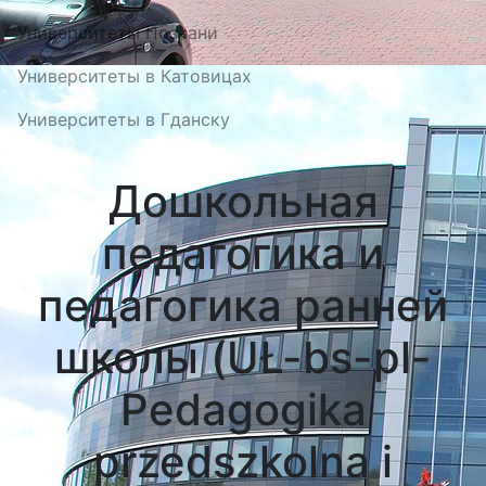
Университеты Познани
Университеты в Катовицах
Университеты в Гданску
Дошкольная
педагогика и
педагогика ранней
школы (UŁ-bs-pl-
Pedagogika
przedszkolna i