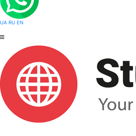
UA
RU
EN