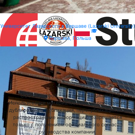
Университет Лазарского в Варшаве (Lazarski University)
Варшава, Польша
Подобрать университет
ООО Стадифой – все права защищены.
Использование материалов сайта (копирование,
дублирование, публикация, перепубликация или
распространение информации) разрешается
только с получением официального согласия
руководства компании.