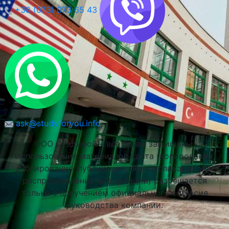
+38 (073) 073 65 43
ask@studyforyou.info
ООО Стадифой – все права защищены.
Использование материалов сайта (копирование,
дублирование, публикация, перепубликация или
распространение информации) разрешается
только с получением официального согласия
руководства компании.