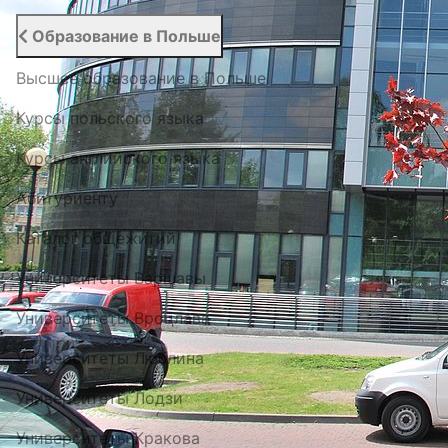
Образование в Польше
Высшее образование в Польше
Курсы польского языка
Курсы английского языка
Абитуриенту
Каталог общежитий
Университеты Варшавы
Университеты Вроцлава
Университеты Люблина
Университеты Лодзи
Университеты Кракова