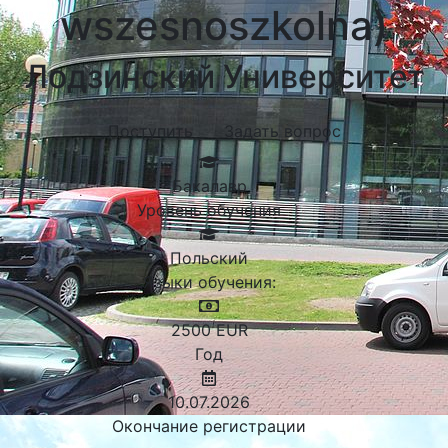
wszesnoszkolna)
Лодзинский Университет
Поступить
Задать вопрос
Бакалавр
Уровень обучения
Польский
Языки обучения:
2500
EUR
Год
10.07.2026
Окончание регистрации