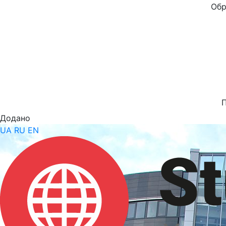
Обр
Додано
UA
RU
EN