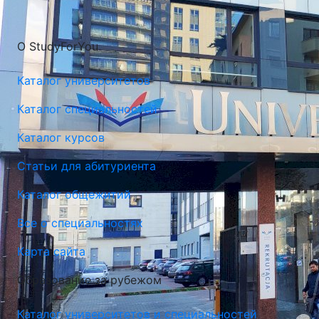
О StudyForYou
Каталог университетов
Каталог специальностей
Каталог курсов
Статьи для абитуриента
Каталог общежитий
Все о специальностях
Карта сайта
Образование за рубежом
Каталог университетов и специальностей