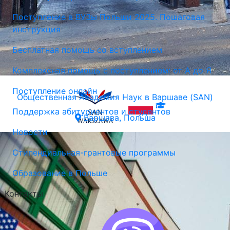
Поступление в ВУЗы Польши 2025. Пошаговая
инструкция
Бесплатная помощь со вступлением
Комплексная помощь с поступлением: от А до Я
Поступление онлайн
Общественная Академия Наук в Варшаве (SAN)
Поддержка абитуриентов и студентов
Варшава, Польша
Новости
Стипендиальная-грантовые программы
Образование в Польше
Контакты