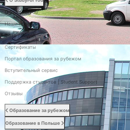
О StudyForYou
О StudyForYou
Наши проекты
Фото / Видео
Cертификаты
Портал образования за рубежом
Вступительный сервис
Поддержка студентов | Student Support
Отзывы
Образование за рубежом
Образование в Польше