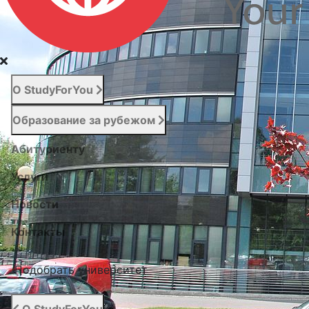
О StudyForYou
Образование за рубежом
Абитуриенту
Услуги
Новости
Контакты
Подобрать университет