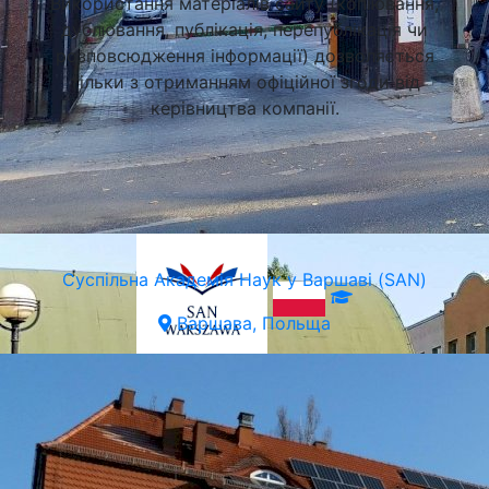
Використання матеріалів сайту (копіювання,
дублювання, публікація, перепублікація чи
Варшава, Польща
розповсюдження інформації) дозволяється
тільки з отриманням офіційної згоди від
керівництва компанії.
Суспільна Академія Наук у Варшаві (SAN)
Варшава, Польща
Підібрати університет