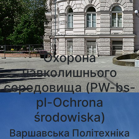
Університети Познані
Університети в Катовіцах
Університети в Гданську
Охорона
навколишнього
середовища (PW-bs-
pl-Ochrona
środowiska)
Варшавська Політехніка