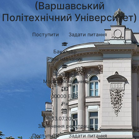
(Варшавський
Політехнічний Університет)
Поступити
Задати питання
Бакалавр
Рівні навчання
Польська
Мови викладання
10000
EUR
Рік
13.07.2026
Закінчення реєстрації
Поступити
Задати питання