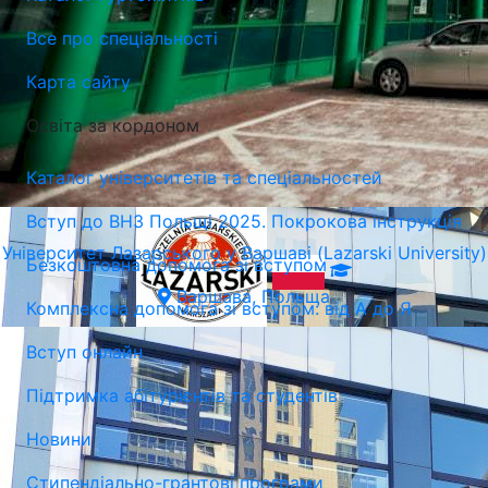
Варшава, Польща
Все про спеціальності
Карта сайту
Освіта за кордоном
Каталог університетів та спеціальностей
Вступ до ВНЗ Польщі 2025. Покрокова інструкція
Університет Лазарського у Варшаві (Lazarski University)
Безкоштовна допомога зі вступом
Варшава, Польща
Комплексна допомога зі вступом: від А до Я
Вступ онлайн
Підтримка абітурієнтів та студентів
Новини
Стипендіально-грантові програми