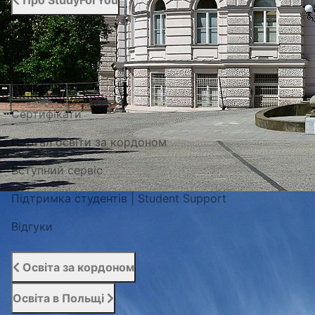
Про StudyForYou
Про StudyForYou
Наші проекти
Фото/Відео
Сертифікати
Портал освіти за кордоном
Вступний сервіс
Підтримка студентів | Student Support
Відгуки
Освіта за кордоном
Освіта в Польщі