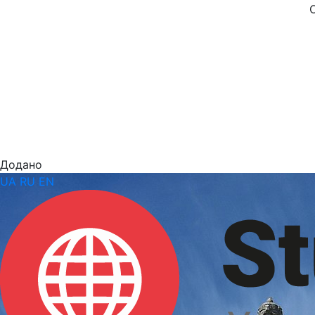
Додано
UA
RU
EN