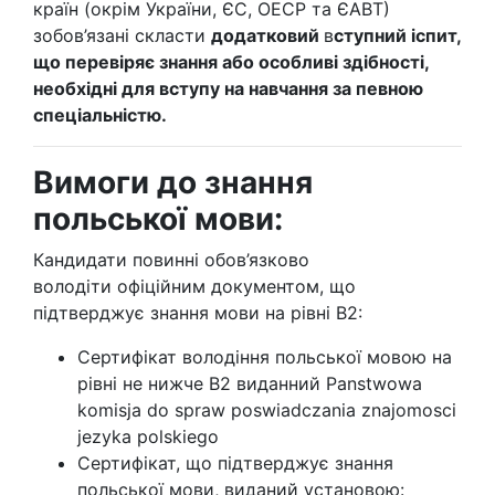
країн (окрім України, ЄС, ОЕСР та ЄАВТ)
зобов’язані скласти
додатковий
в
ступний іспит,
що перевіряє знання або особливі здібності,
необхідні для вступу на навчання за певною
спеціальністю.
Вимоги до знання
польської мови:
Кандидати повинні обов’язково
володіти офіційним документом, що
підтверджує знання мови на рівні B2:
Сертифікат володіння польської мовою на
рівні не нижче В2 виданний Panstwowa
komisja do spraw poswiadczania znajomosci
jezyka polskiego
Сертифікат, що підтверджує знання
польської мови, виданий установою: