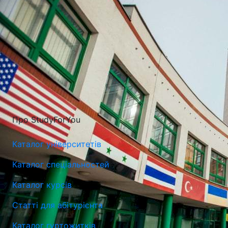
Про StudyForYou
Каталог університетів
Каталог спеціальностей
Каталог курсів
Статті для абітурієнта
Університет Лазарського у Варшаві (Lazarski University)
Каталог гуртожитків