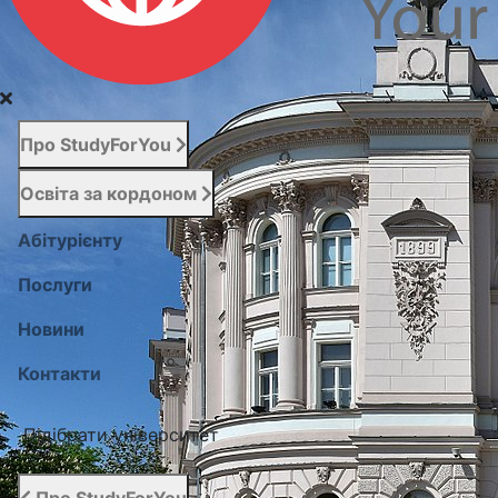
Про StudyForYou
Освіта за кордоном
Абітурієнту
Послуги
Новини
Контакти
Підібрати університет