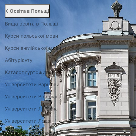
Освіта в Польщі
Вища освіта в Польщі
Курси польської мови
Курси англійської мови
Абітурієнту
Каталог гуртожитків
Університети Варшави
Університети Вроцлава
Університети Любліна
Університети Лодзі
Університети Кракова