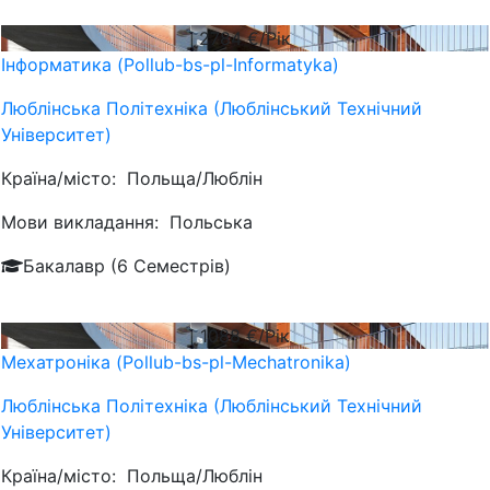
2784
€/Рік
Інформатика (Pollub-bs-pl-Informatyka)
Люблiнська Політехніка (Люблінський Технічний
Університет)
Країна/місто:
Польща/Люблін
Мови викладання:
Польська
Бакалавр (6 Семестрів)
1088
€/Рік
Мехатроніка (Pollub-bs-pl-Mechatronika)
Люблiнська Політехніка (Люблінський Технічний
Університет)
Країна/місто:
Польща/Люблін