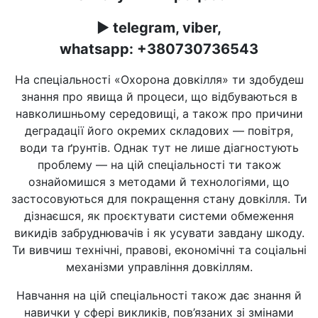
►
telegram, viber,
whatsapp:
+380730736543
На спеціальності «Охорона довкілля» ти здобудеш
знання про явища й процеси, що відбуваються в
навколишньому середовищі, а також про причини
деградації його окремих складових — повітря,
води та ґрунтів. Однак тут не лише діагностують
проблему — на цій спеціальності ти також
ознайомишся з методами й технологіями, що
застосовуються для покращення стану довкілля. Ти
дізнаєшся, як проєктувати системи обмеження
викидів забруднювачів і як усувати завдану шкоду.
Ти вивчиш технічні, правові, економічні та соціальні
механізми управління довкіллям.
Навчання на цій спеціальності також дає знання й
навички у сфері викликів, пов’язаних зі змінами