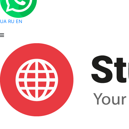
UA
RU
EN