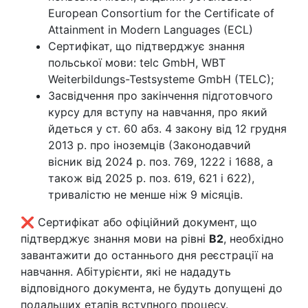
European Consortium for the Certificate of
Attainment in Modern Languages (ECL)
Сертифікат, що підтверджує знання
польської мови: telc GmbH, WBT
Weiterbildungs-Testsysteme GmbH (TELC);
Засвідчення про закінчення підготовчого
курсу для вступу на навчання, про який
йдеться у ст. 60 абз. 4 закону від 12 грудня
2013 р. про іноземців (Законодавчий
вісник від 2024 р. поз. 769, 1222 і 1688, а
також від 2025 р. поз. 619, 621 і 622),
тривалістю не менше ніж 9 місяців.
❌ Сертифікат або офіційний документ, що
підтверджує знання мови на рівні
B2
, необхідно
завантажити до останнього дня реєстрації на
навчання. Абітурієнти, які не нададуть
відповідного документа, не будуть допущені до
подальших етапів вступного процесу.