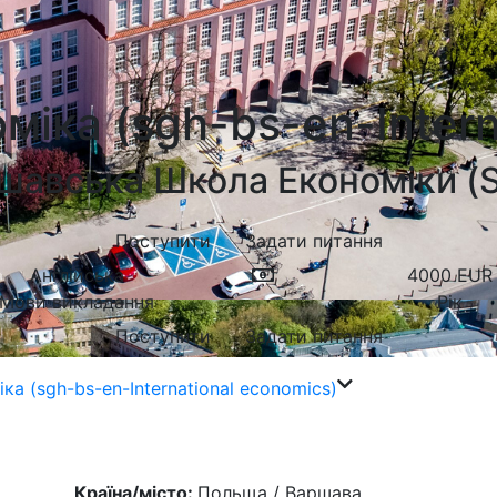
іка (sgh-bs-en-Intern
шавська Школа Економіки (
Поступити
Задати питання
Англійська
4000
EUR
Мови викладання
Рік
Поступити
Задати питання
а (sgh-bs-en-International economics)
Країна/місто:
Польща / Варшава