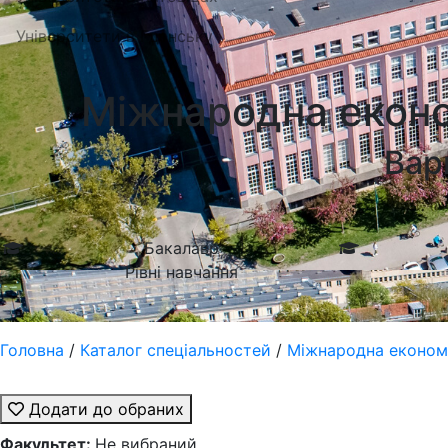
Університети в Гданську
Міжнародна економ
Вар
Бакалавр
Рівні навчання
Головна
/
Каталог спеціальностей
/
Міжнародна економік
Додати до обраних
Факультет:
Не вибраний