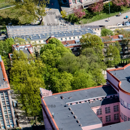
Вища освіта в Польщі
Курси польської мови
Курси англійської мови
Абітурієнту
Каталог гуртожитків
Університети Варшави
Університети Вроцлава
Університети Любліна
Університети Лодзі
Університети Кракова
Університети Познані
Університети в Катовіцах