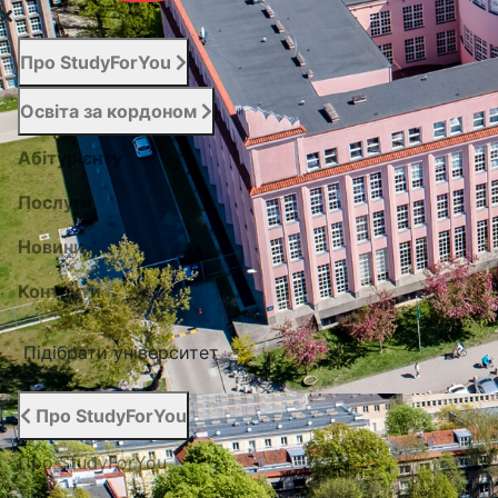
Про StudyForYou
Освіта за кордоном
Абітурієнту
Послуги
Новини
Контакти
Підібрати університет
Про StudyForYou
Про StudyForYou