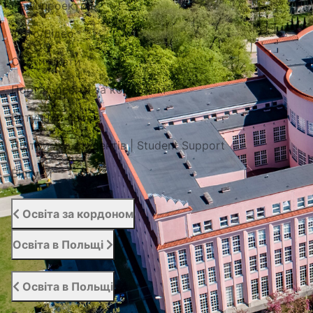
Наші проекти
Фото/Відео
Сертифікати
Портал освіти за кордоном
Вступний сервіс
Підтримка студентів | Student Support
Відгуки
Освіта за кордоном
Освіта в Польщі
Освіта в Польщі