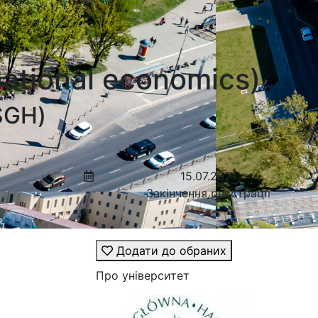
ational economics)
SGH)
15.07.2021
Закінчення реєстрації
Додати до обраних
Про університет