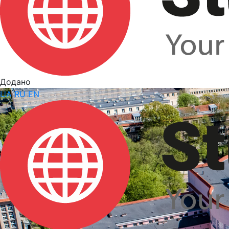
Додано
UA
RU
EN