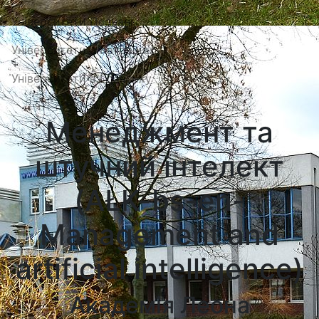
Університети Познані
Університети в Катовіцах
Університети в Гданську
Менеджмент та
штучний інтелект
(AŁK-bs-en-
Management and
artificial intelligence)
Академія Леона