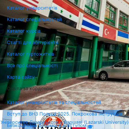
Каталог університетів
Каталог спеціальностей
Каталог курсів
Статті для абітурієнта
Університет Лазарського у Варшаві (Lazarski University)
Каталог гуртожитків
Варшава, Польща
Все про спеціальності
Карта сайту
Освіта за кордоном
Каталог університетів та спеціальностей
Вступ до ВНЗ Польщі 2025. Покрокова інструкція
Університет Лазарського у Варшаві (Lazarski University)
Безкоштовна допомога зі вступом