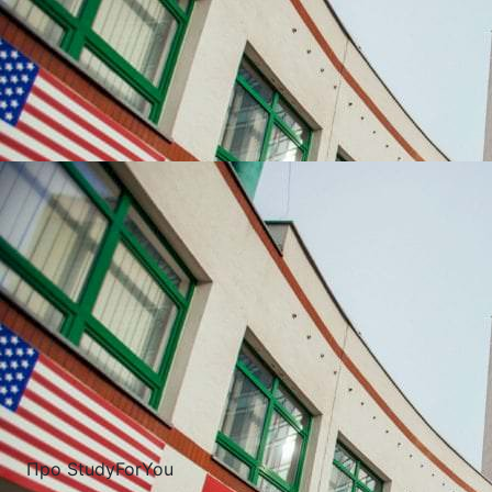
УНІВЕРСИТЕТИ, ЯКІ
НАЙЧАСТІШЕ
ВИБИРАЮТЬ
Про StudyForYou