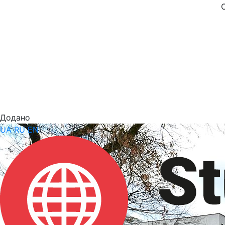
Додано
UA
RU
EN