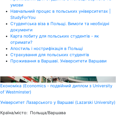
умови
Навчальний процес в польських університетах |
StudyForYou
Студентська віза в Польщі. Вимоги та необхідні
документи
Карта побиту для польських студентів - як
отримати?
Апостиль і нострифікація в Польщі
Страхування для польських студентів
Проживання в Варшаві. Університети Варшави
6120
€/Рік
Економіка (Economics - подвійний диплом з University
of Westminster)
Університет Лазарського у Варшаві (Lazarski University)
Країна/місто:
Польща/Варшава