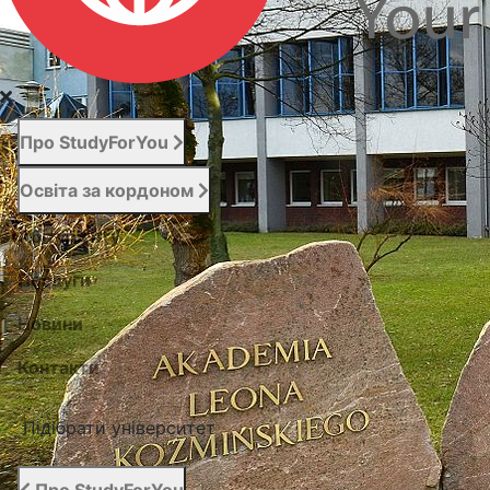
Про StudyForYou
Освіта за кордоном
Абітурієнту
Послуги
Новини
Контакти
Підібрати університет