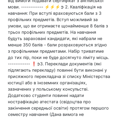
від вимоги подавати сертифікат з англійської
мови. ------------ ⚡⚡⚡➲ 2. Кваліфікація на
навчання: При вступі враховуються бали з 3
профільних предметів. Вступ можливий за
умови, що ви отримаєте щонайменше 8 балів з
трьох профільних предметів. На навчання
будуть зараховані кандидати, які набрали не
менше 350 балів - бали розраховуються згідно
з профільними предметами. Набір триватиме
до тих пір, поки не буде досягнуто ліміту місць.
------------ ❗➲3. Переклади документів (які
підлягають перекладу) повинні бути виконані у
присяжного перекладача зі списку Міністерства
юстиції або в іноземних організаціях,
зазначених у польському консульстві.
Додатково студенти повинні надати
нострафікацію атестата (свідоцтва про
закінчення середньої освіти) протягом першого
семестру навчання (Дана вимога не