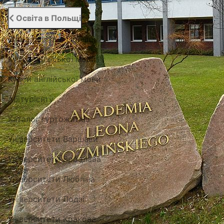
Освіта в Польщі
Вища освіта в Польщі
Курси польської мови
Курси англійської мови
Абітурієнту
Каталог гуртожитків
Університети Варшави
Університети Вроцлава
Університети Любліна
Університети Лодзі
Університети Кракова