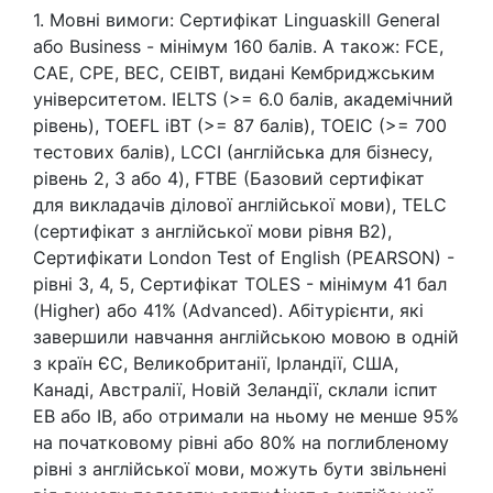
1. Мовні вимоги: Сертифікат Linguaskill General
або Business - мінімум 160 балів. А також: FCE,
CAE, CPE, BEC, CEIBT, видані Кембриджським
університетом. IELTS (>= 6.0 балів, академічний
рівень), TOEFL iBT (>= 87 балів), TOEIC (>= 700
тестових балів), LCCI (англійська для бізнесу,
рівень 2, 3 або 4), FTBE (Базовий сертифікат
для викладачів ділової англійської мови), TELC
(сертифікат з англійської мови рівня B2),
Сертифікати London Test of English (PEARSON) -
рівні 3, 4, 5, Сертифікат TOLES - мінімум 41 бал
(Higher) або 41% (Advanced). Абітурієнти, які
завершили навчання англійською мовою в одній
з країн ЄС, Великобританії, Ірландії, США,
Канаді, Австралії, Новій Зеландії, склали іспит
EB або IB, або отримали на ньому не менше 95%
на початковому рівні або 80% на поглибленому
рівні з англійської мови, можуть бути звільнені