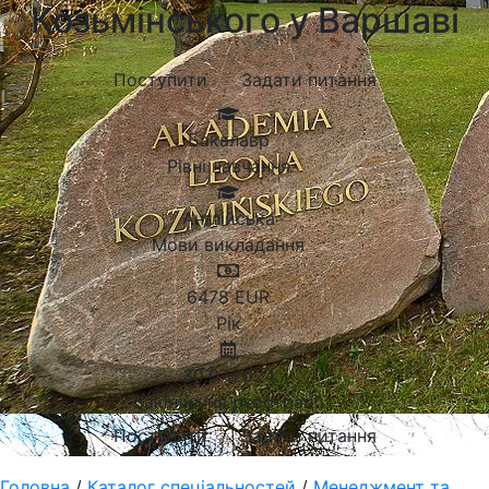
Козьмінського у Варшаві
Поступити
Задати питання
Бакалавр
Рівні навчання
Англійська
Мови викладання
6478
EUR
Рік
30.07.2024
Закінчення реєстрації
Поступити
Задати питання
Головна
/
Каталог спеціальностей
/
Менеджмент та