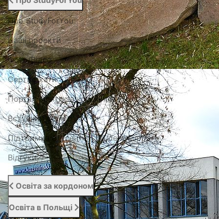
Про StudyForYou
Про StudyForYou
Наші проекти
Фото/Відео
Сертифікати
Портал освіти за кордоном
Вступний сервіс
Підтримка студентів | Student Support
Відгуки
Освіта за кордоном
Освіта в Польщі