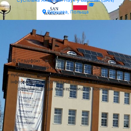
Суспільна Академія Наук у Варшаві (SAN)
Варшава, Польща
Підібрати університет
ТОВ Стадіфою - всі права захищені. Використання
матеріалів сайту (копіювання, дублювання,
публікація, перепублікація чи розповсюдження
інформації) дозволяється тільки з отриманням
офіційної згоди від керівництва компанії.
Академія Фінансів та Бізнесу Vistula у Варшаві (Vistula
University)
Варшава, Польща