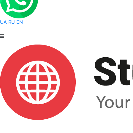
UA
RU
EN