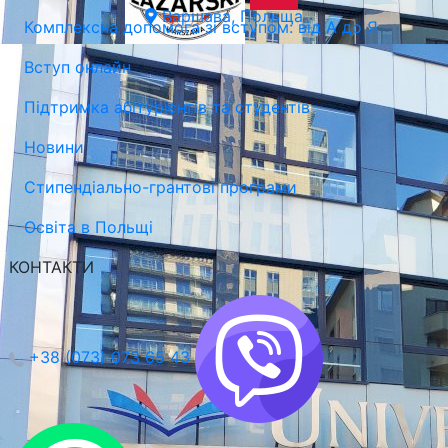
Варшава, Польща
Комплексна допомога зі вступом: від А до Я
Вступ онлайн
Підтримка абітурієнтів та студентів
Новини
Стипендіально-грантові програми
Освіта в Польщі
КОНТАКТИ
+38 (073) 073 65 43