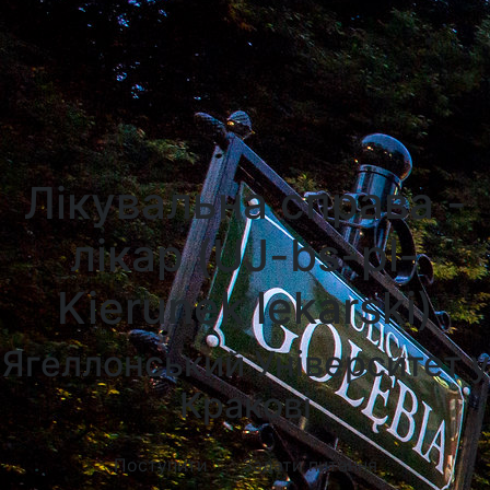
Університети Познані
Університети в Катовіцах
Університети в Гданську
Лікувальна справа -
лікар (UJ-bs-pl-
Kierunek lekarski)
Ягеллонський Університет у
Кракові
Поступити
Задати питання