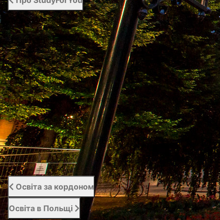
Про StudyForYou
Про StudyForYou
Наші проекти
Фото/Відео
Сертифікати
Портал освіти за кордоном
Вступний сервіс
Підтримка студентів | Student Support
Відгуки
Освіта за кордоном
Освіта в Польщі