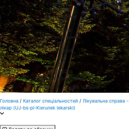
Бакалавр
Рівні навчання
Польська
Мови викладання
15800
EUR
Рік
09.03.2026
Закінчення реєстрації
Поступити
Задати питання
Головна
/
Каталог спеціальностей
/
Лікувальна справа -
лікар (UJ-bs-pl-Kierunek lekarski)