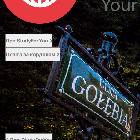
Про StudyForYou
Освіта за кордоном
Абітурієнту
Послуги
Новини
Контакти
Підібрати університет