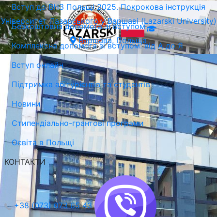
Вступ до ВНЗ Польщі 2025. Покрокова інструкція
Університет Лазарського у Варшаві (Lazarski University)
Безкоштовна допомога зі вступом
Варшава, Польща
Комплексна допомога зі вступом: від А до Я
Вступ онлайн
Підтримка абітурієнтів та студентів
Новини
Стипендіально-грантові програми
Освіта в Польщі
КОНТАКТИ
+38 (073) 073 65 43