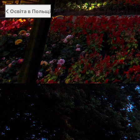
Освіта в Польщі
Вища освіта в Польщі
Курси польської мови
Курси англійської мови
Абітурієнту
Каталог гуртожитків
Університети Варшави
Університети Вроцлава
Університети Любліна
Університети Лодзі
Університети Кракова