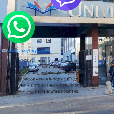
ask@studyforyou.info
ТОВ Стадіфою - всі права захищені.
Використання матеріалів сайту (копіювання,
дублювання, публікація, перепублікація чи
розповсюдження інформації) дозволяється
тільки з отриманням офіційної згоди від
керівництва компанії.
Краківська Політехніка (Краківський Технійчний
Університет)
Краків, Польща