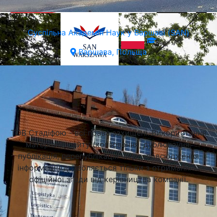
Суспільна Академія Наук у Варшаві (SAN)
Варшава, Польща
Підібрати університет
ТОВ Стадіфою - всі права захищені. Використання
матеріалів сайту (копіювання, дублювання,
публікація, перепублікація чи розповсюдження
інформації) дозволяється тільки з отриманням
офіційної згоди від керівництва компанії.