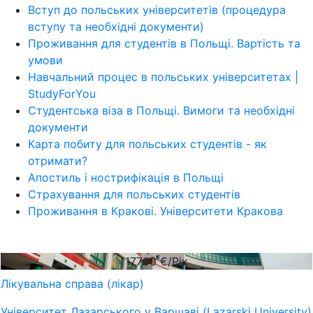
Вступ до польських університетів (процедура
вступу та необхідні документи)
Проживання для студентів в Польщі. Вартість та
умови
Навчальний процес в польських університетах |
StudyForYou
Студентська віза в Польщі. Вимоги та необхідні
документи
Карта побиту для польських студентів - як
отримати?
Апостиль і нострифікація в Польщі
Страхування для польських студентів
Проживання в Кракові. Університети Кракова
17700
€/Рік
Лікувальна справа (лікар)
Університет Лазарського у Варшаві (Lazarski University)