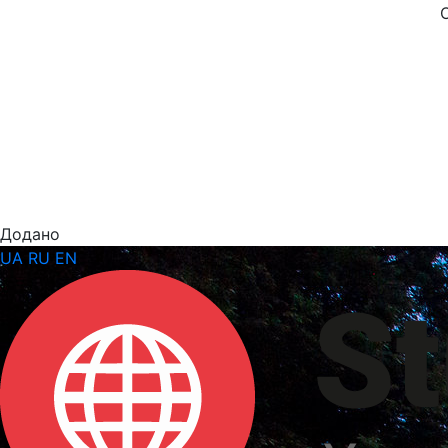
Додано
UA
RU
EN