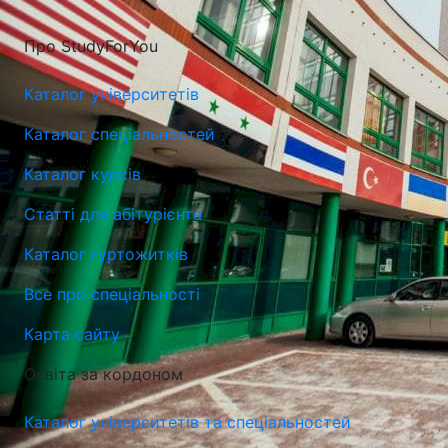
Про StudyForYou
Каталог університетів
Каталог спеціальностей
Каталог курсів
Статті для абітурієнта
Каталог гуртожитків
Все про спеціальності
Карта сайту
Університет ім. Комісії Національної Освіти в Кракові
Освіта за кордоном
(UKEN)
Каталог університетів та спеціальностей
Краків, Польща