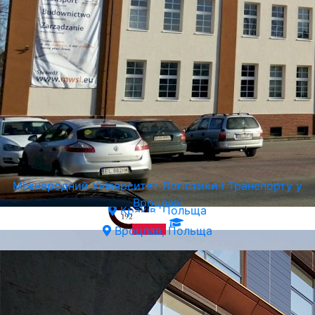
Краківський Економічний Університет (UEK)
Міжнародний Університет Логістики і Транспорту у
Вроцлаві
Краків, Польща
Вроцлав, Польща