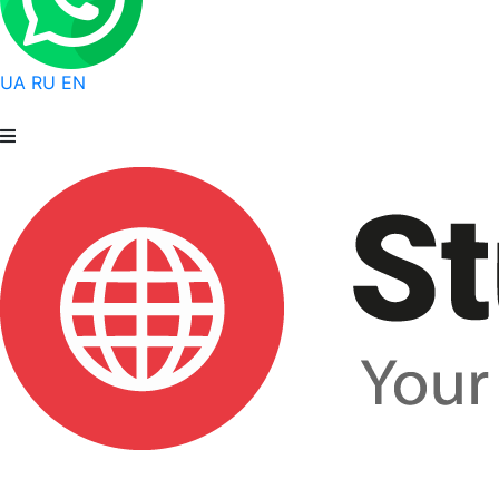
UA
RU
EN