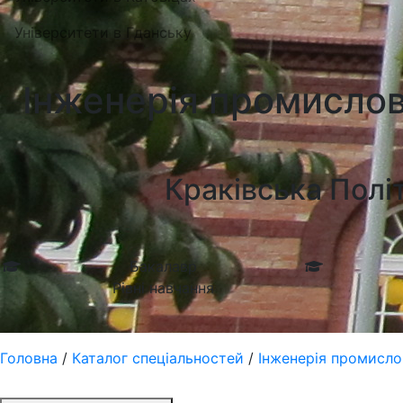
Університети в Гданську
Інженерія промислово
Краківська Політ
Бакалавр
Рівні навчання
Головна
/
Каталог спеціальностей
/
Інженерія промислов