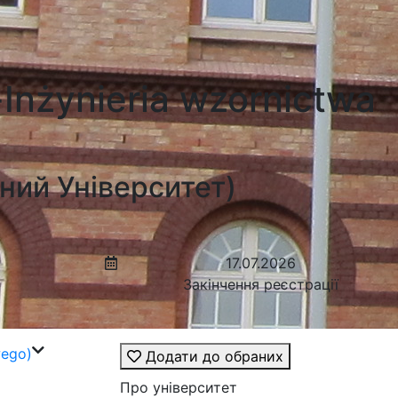
Inżynieria wzornictwa
чний Університет)
17.07.2026
Закінчення реєстрації
wego)
Додати до обраних
Про університет