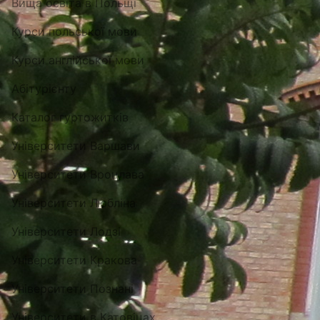
Вища освіта в Польщі
Курси польської мови
Курси англійської мови
Абітурієнту
Каталог гуртожитків
Університети Варшави
Університети Вроцлава
Університети Любліна
Університети Лодзі
Університети Кракова
Університети Познані
Університети в Катовіцах