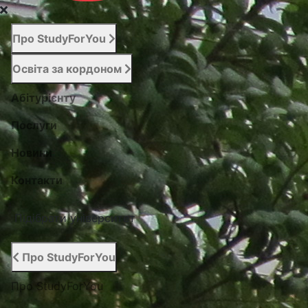
Про StudyForYou
Освіта за кордоном
Абітурієнту
Послуги
Новини
Контакти
Підібрати університет
Про StudyForYou
Про StudyForYou