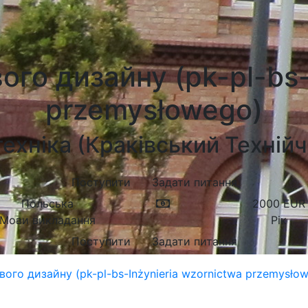
го дизайну (pk-pl-bs-
przemysłowego)
ехніка (Краківський Техній
Поступити
Задати питання
Польська
2000
EUR
Мови викладання
Рік
Поступити
Задати питання
ого дизайну (pk-pl-bs-Inżynieria wzornictwa przemysło