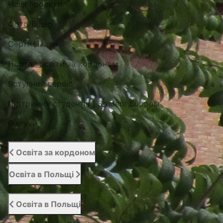
Наші проекти
Фото/Відео
Сертифікати
Портал освіти за кордоном
Вступний сервіс
Підтримка студентів | Student Support
Відгуки
Освіта за кордоном
Освіта в Польщі
Освіта в Польщі