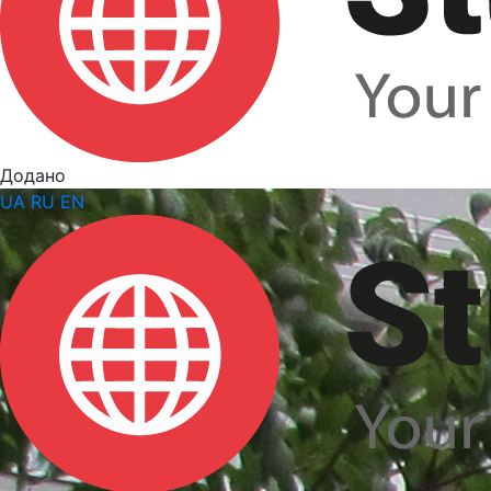
Додано
UA
RU
EN