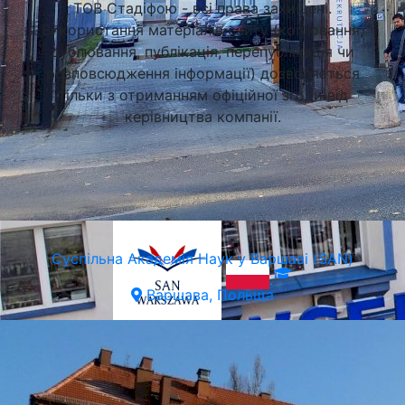
ТОВ Стадіфою - всі права захищені.
Використання матеріалів сайту (копіювання,
дублювання, публікація, перепублікація чи
розповсюдження інформації) дозволяється
тільки з отриманням офіційної згоди від
керівництва компанії.
Суспільна Академія Наук у Варшаві (SAN)
Варшава, Польща