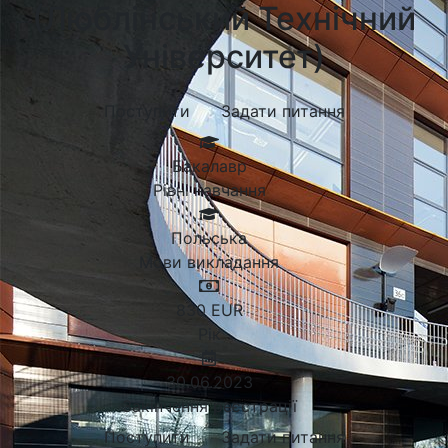
(Люблінський Технічний
Університет)
Поступити
Задати питання
Бакалавр
Рівні навчання
Польська
Мови викладання
830
EUR
Рік
30.06.2023
Закінчення реєстрації
Поступити
Задати питання