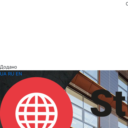
Додано
UA
RU
EN