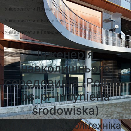
Університети Познані
Університети в Катовіцах
Університети в Гданську
Інженерія
навколишнього
середовища (Pollub-
bs-pl-Inżynieria
środowiska)
Люблiнська Політехніка