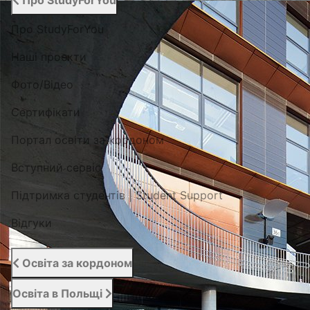
Про StudyForYou
Про StudyForYou
Наші проекти
Фото/Відео
Сертифікати
Портал освіти за кордоном
Вступний сервіс
Підтримка студентів | Student Support
Відгуки
Освіта за кордоном
Освіта в Польщі