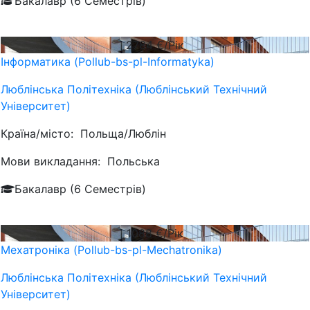
Бакалавр (6 Семестрів)
2784
€/Рік
Інформатика (Pollub-bs-pl-Informatyka)
Люблiнська Політехніка (Люблінський Технічний
Університет)
Країна/місто:
Польща/Люблін
Мови викладання:
Польська
Бакалавр (6 Семестрів)
1088
€/Рік
Мехатроніка (Pollub-bs-pl-Mechatronika)
Люблiнська Політехніка (Люблінський Технічний
Університет)