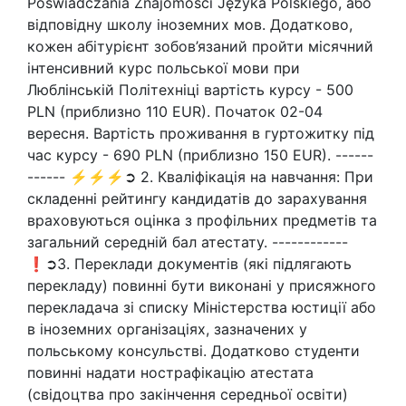
Poświadczania Znajomości Języka Polskiego, або
відповідну школу іноземних мов. Додатково,
кожен абітурієнт зобов’язаний пройти місячний
інтенсивний курс польської мови при
Люблінській Політехніці вартість курсу - 500
PLN (приблизно 110 EUR). Початок 02-04
вересня. Вартість проживання в гуртожитку під
час курсу - 690 PLN (приблизно 150 EUR). ------
------ ⚡⚡⚡➲ 2. Кваліфікація на навчання: При
складенні рейтингу кандидатів до зарахування
враховуються оцінка з профільних предметів та
загальний середній бал атестату. ------------
❗➲3. Переклади документів (які підлягають
перекладу) повинні бути виконані у присяжного
перекладача зі списку Міністерства юстиції або
в іноземних організаціях, зазначених у
польському консульстві. Додатково студенти
повинні надати нострафікацію атестата
(свідоцтва про закінчення середньої освіти)