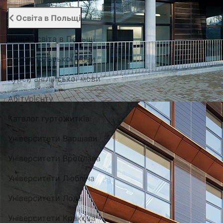
Освіта в Польщі
Вища освіта в Польщі
Курси польської мови
Курси англійської мови
Абітурієнту
Каталог гуртожитків
Університети Варшави
Університети Вроцлава
Університети Любліна
Університети Лодзі
Університети Кракова