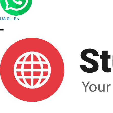
UA
RU
EN