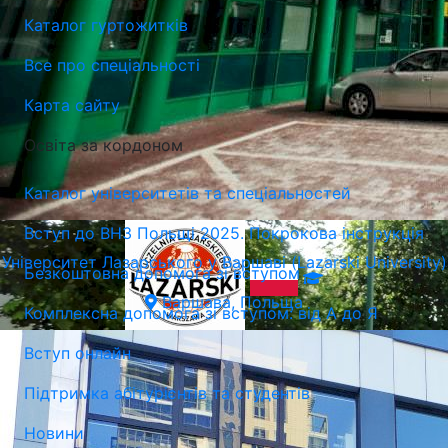
Каталог гуртожитків
Все про спеціальності
Карта сайту
Освіта за кордоном
Каталог університетів та спеціальностей
Вступ до ВНЗ Польщі 2025. Покрокова інструкція
Університет Лазарського у Варшаві (Lazarski University)
Безкоштовна допомога зі вступом
Варшава, Польща
Комплексна допомога зі вступом: від А до Я
Вступ онлайн
Підтримка абітурієнтів та студентів
Новини