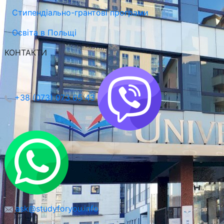
Стипендіально-грантові програми
Освіта в Польщі
КОНТАКТИ
+38 (073) 073 65 43
Університет Природничих Наук в Любліні
Люблін, Польща
ask@studyforyou.info