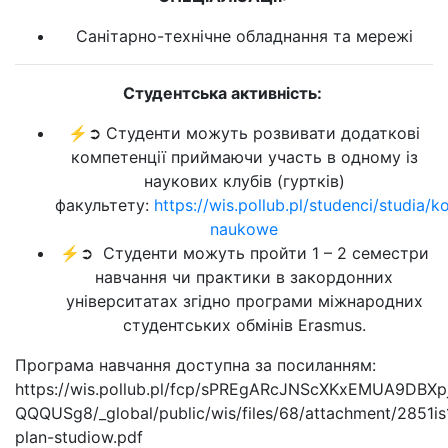
Санітарно-технічне обладнання та мережі
Студентська активність:
⚡➲ Студенти можуть розвивати додаткові
компетенції приймаючи участь в одному із
наукових клубів (гуртків)
факультету:
https://wis.pollub.pl/studenci/studia/ko
naukowe
⚡➲ Студенти можуть пройти 1 – 2 семестри
навчання чи практики в закордонних
університатах згідно програми міжнародних
студентських обмінів Erasmus.
Програма навчання доступна за посиланням:
https://wis.pollub.pl/fcp/sPREgARcJNScXKxEMUA9DB
QQQUSg8/_global/public/wis/files/68/attachment/2851is
plan-studiow.pdf