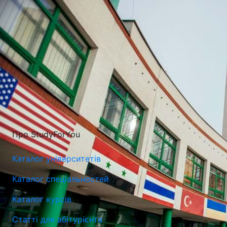
Про StudyForYou
Каталог університетів
Каталог спеціальностей
Каталог курсів
Університет Марії Кюрі-Склодовської в Любліні (UMCS)
Статті для абітурієнта
Люблін, Польща