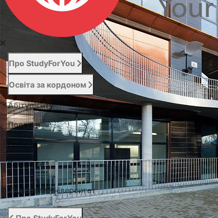
Про StudyForYou
Освіта за кордоном
Абітурієнту
Послуги
Новини
Контакти
Підібрати університет