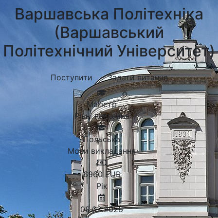
Варшавська Політехніка
(Варшавський
Політехнічний Університет)
Поступити
Задати питання
Магістр
Рівні навчання
Польська
Мови викладання
6960
EUR
Рік
08.02.2026