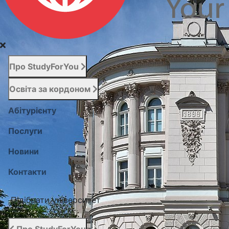
Про StudyForYou
Освіта за кордоном
Абітурієнту
Послуги
Новини
Контакти
Підібрати університет