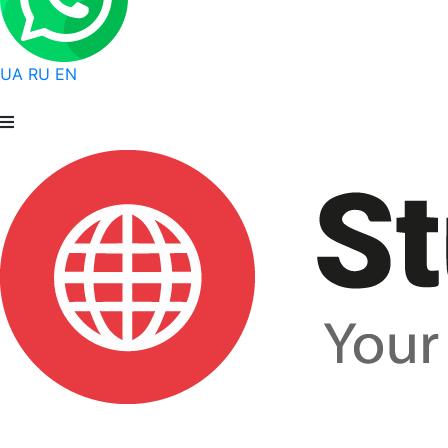
UA
RU
EN