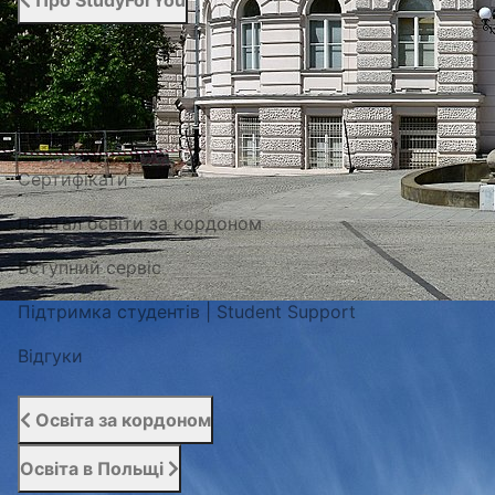
Про StudyForYou
Про StudyForYou
Наші проекти
Фото/Відео
Сертифікати
Портал освіти за кордоном
Вступний сервіс
Підтримка студентів | Student Support
Відгуки
Освіта за кордоном
Освіта в Польщі