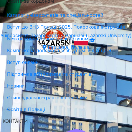
Освіта за кордоном
Каталог університетів та спеціальностей
Вступ до ВНЗ Польщі 2025. Покрокова інструкція
Університет Лазарського у Варшаві (Lazarski University)
Безкоштовна допомога зі вступом
Варшава, Польща
Комплексна допомога зі вступом: від А до Я
Вступ онлайн
Підтримка абітурієнтів та студентів
Новини
Стипендіально-грантові програми
Освіта в Польщі
КОНТАКТИ