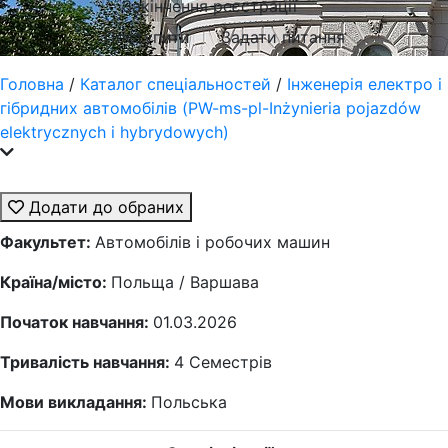
Закінчення реєстрації
Поступити
Задати питання
Головна
/
Каталог спеціальностей
/
Інженерія електро і
гібридних автомобілів (PW-ms-pl-Inżynieria pojazdów
elektrycznych i hybrydowych)
Додати до обраних
Факультет:
Автомобілів і робочих машин
Країна/місто:
Польща / Варшава
Початок навчання:
01.03.2026
Тривалість навчання:
4
Семестрів
Мови викладання:
Польська