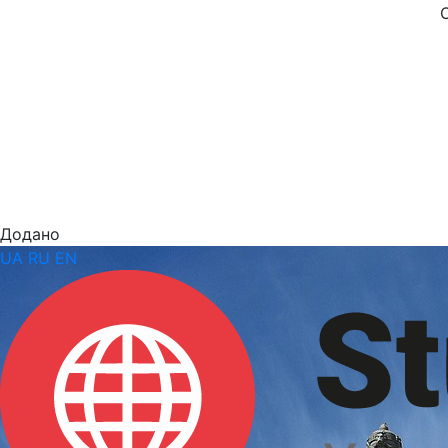
Додано
UA
RU
EN