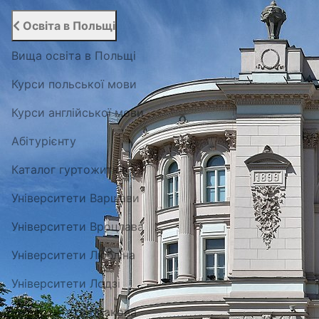
Освіта в Польщі
Вища освіта в Польщі
Курси польської мови
Курси англійської мови
Абітурієнту
Каталог гуртожитків
Університети Варшави
Університети Вроцлава
Університети Любліна
Університети Лодзі
Університети Кракова