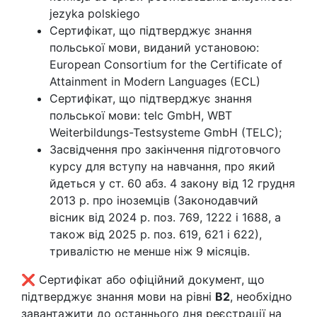
jezyka polskiego
Сертифікат, що підтверджує знання
польської мови, виданий установою:
European Consortium for the Certificate of
Attainment in Modern Languages (ECL)
Сертифікат, що підтверджує знання
польської мови: telc GmbH, WBT
Weiterbildungs-Testsysteme GmbH (TELC);
Засвідчення про закінчення підготовчого
курсу для вступу на навчання, про який
йдеться у ст. 60 абз. 4 закону від 12 грудня
2013 р. про іноземців (Законодавчий
вісник від 2024 р. поз. 769, 1222 і 1688, а
також від 2025 р. поз. 619, 621 і 622),
тривалістю не менше ніж 9 місяців.
❌ Сертифікат або офіційний документ, що
підтверджує знання мови на рівні
B2
, необхідно
завантажити до останнього дня реєстрації на