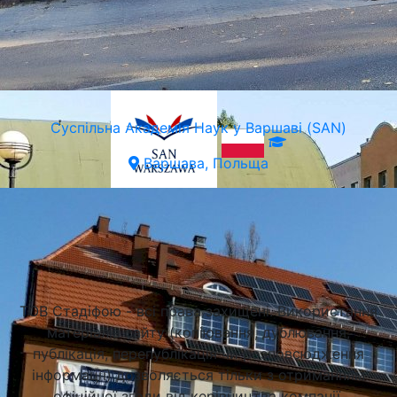
Суспільна Академія Наук у Варшаві (SAN)
Варшава, Польща
Підібрати університет
ТОВ Стадіфою - всі права захищені. Використання
матеріалів сайту (копіювання, дублювання,
публікація, перепублікація чи розповсюдження
інформації) дозволяється тільки з отриманням
офіційної згоди від керівництва компанії.