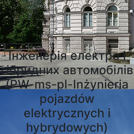
Університети Познані
Університети в Катовіцах
Університети в Гданську
Інженерія електро і
гібридних автомобілів
(PW-ms-pl-Inżynieria
pojazdów
elektrycznych i
hybrydowych)