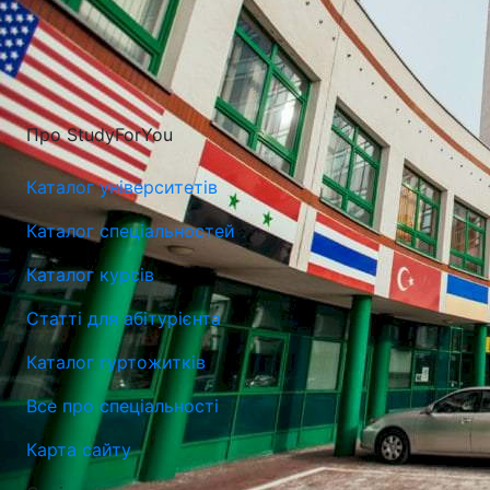
Про StudyForYou
Каталог університетів
Каталог спеціальностей
Каталог курсів
Статті для абітурієнта
Університет Лазарського у Варшаві (Lazarski University)
Каталог гуртожитків
Варшава, Польща
Все про спеціальності
Карта сайту