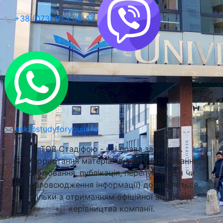
+38 (073) 073 65 43
ask@studyforyou.info
Краківський Економічний Університет (UEK)
ТОВ Стадіфою - всі права захищені.
Використання матеріалів сайту (копіювання,
Краків, Польща
дублювання, публікація, перепублікація чи
розповсюдження інформації) дозволяється
тільки з отриманням офіційної згоди від
керівництва компанії.