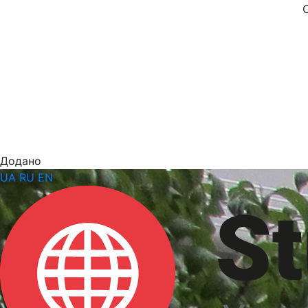
Додано
UA
RU
EN