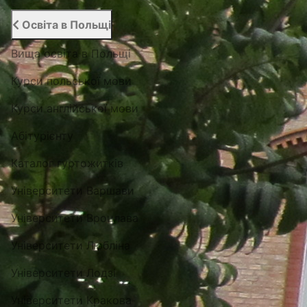
Освіта в Польщі
Вища освіта в Польщі
Курси польської мови
Курси англійської мови
Абітурієнту
Каталог гуртожитків
Університети Варшави
Університети Вроцлава
Університети Любліна
Університети Лодзі
Університети Кракова