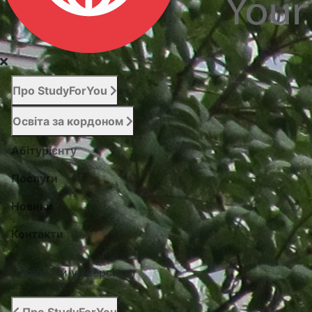
Про StudyForYou
Освіта за кордоном
Абітурієнту
Послуги
Новини
Контакти
Підібрати університет