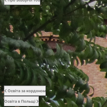
Про StudyForYou
Про StudyForYou
Наші проекти
Фото/Відео
Сертифікати
Портал освіти за кордоном
Вступний сервіс
Підтримка студентів | Student Support
Відгуки
Освіта за кордоном
Освіта в Польщі