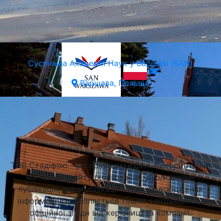
Суспільна Академія Наук у Варшаві (SAN)
Варшава, Польща
Підібрати університет
ТОВ Стадіфою - всі права захищені. Використання
матеріалів сайту (копіювання, дублювання,
публікація, перепублікація чи розповсюдження
інформації) дозволяється тільки з отриманням
офіційної згоди від керівництва компанії.