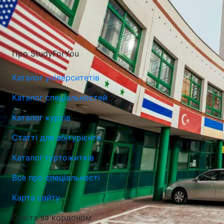
Про StudyForYou
Каталог університетів
Каталог спеціальностей
Каталог курсів
Статті для абітурієнта
Каталог гуртожитків
Все про спеціальності
Карта сайту
Університет ім. Комісії Національної Освіти в Кракові
Освіта за кордоном
(UKEN)