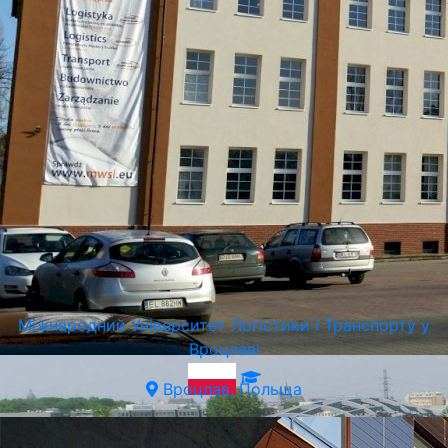
Ягеллонський Університет у Кракові
Краків, Польща
Міжнародний Університет Логістики і Транспорту у
Вроцлаві
Вроцлав, Польща