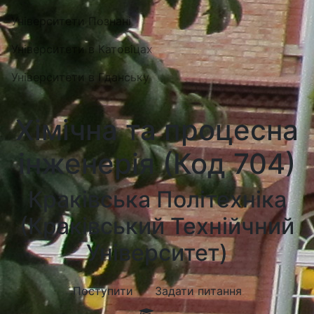
Університети Познані
Університети в Катовіцах
Університети в Гданську
Хімічна та процесна
інженерія (Код 704)
Краківська Політехніка
(Краківський Технійчний
Університет)
Поступити
Задати питання