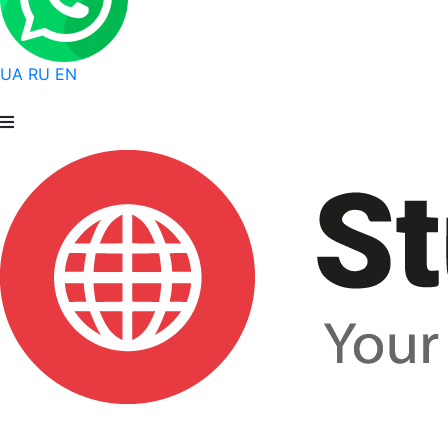
UA
RU
EN