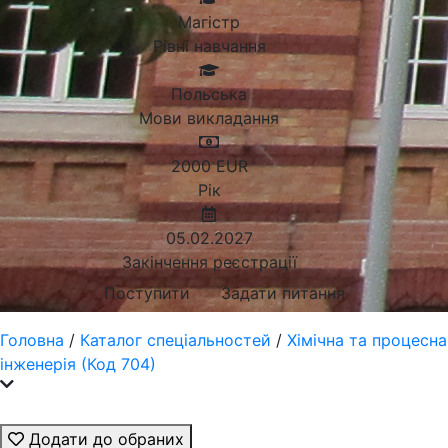
Магістр
Рівні навчання
Польська
Мови викладання
2000
EUR
Рік
05.02.2027
Закінчення реєстрації
Поступити
Задати питання
Головна
/
Каталог спеціальностей
/
Хімічна та процесна
інженерія (Код 704)
Додати до обраних