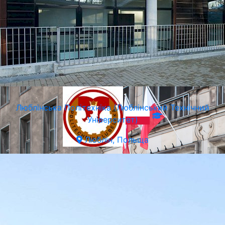
Краківська Академія ім. Анджея Фрича Моджевського
Краків, Польща
Люблiнська Політехніка (Люблінський Технічний
Університет)
Люблін, Польща