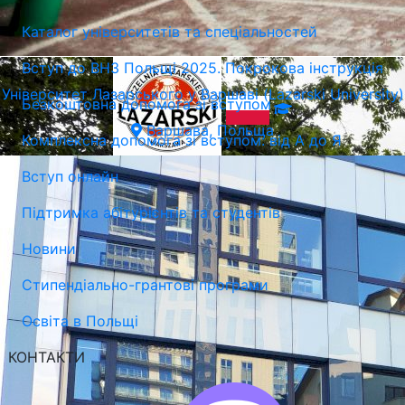
Каталог університетів та спеціальностей
Краків, Польща
Вступ до ВНЗ Польщі 2025. Покрокова інструкція
Університет Лазарського у Варшаві (Lazarski University)
Безкоштовна допомога зі вступом
Варшава, Польща
Комплексна допомога зі вступом: від А до Я
Вступ онлайн
Підтримка абітурієнтів та студентів
Новини
Стипендіально-грантові програми
Освіта в Польщі
КОНТАКТИ