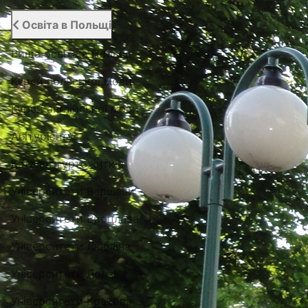
Освіта в Польщі
Вища освіта в Польщі
Курси польської мови
Курси англійської мови
Абітурієнту
Каталог гуртожитків
Університети Варшави
Університети Вроцлава
Університети Любліна
Університети Лодзі
Університети Кракова