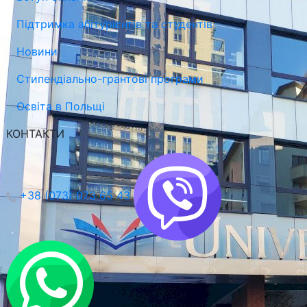
Підтримка абітурієнтів та студентів
Новини
Стипендіально-грантові програми
Освіта в Польщі
КОНТАКТИ
+38 (073) 073 65 43
Університет Марії Кюрі-Склодовської в Любліні (UMCS)
Люблін, Польща