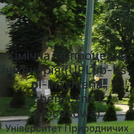
Університети Познані
Університети в Катовіцах
Університети в Гданську
Хімічна та процесна
інженерія (UPLub-bs-
pl-Inżynieria
chemiczna i
procesowa)
Університет Природничих