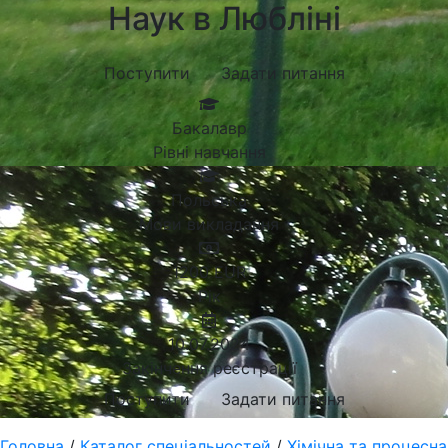
Наук в Любліні
Поступити
Задати питання
Бакалавр
Рівні навчання
Польська
Мови викладання
1200
EUR
Рік
10.07.2024
Закінчення реєстрації
Поступити
Задати питання
Головна
/
Каталог спеціальностей
/
Хімічна та процесна