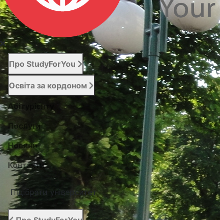
Про StudyForYou
Освіта за кордоном
Абітурієнту
Послуги
Новини
Контакти
Підібрати університет