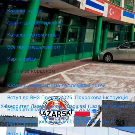
Каталог курсів
Люблiнська Політехніка (Люблінський Технічний
Статті для абітурієнта
Університет)
Каталог гуртожитків
Люблін, Польща
Все про спеціальності
Карта сайту
Освіта за кордоном
Каталог університетів та спеціальностей
Вступ до ВНЗ Польщі 2025. Покрокова інструкція
Університет Лазарського у Варшаві (Lazarski University)
Безкоштовна допомога зі вступом
Варшава, Польща
Комплексна допомога зі вступом: від А до Я
Вступ онлайн