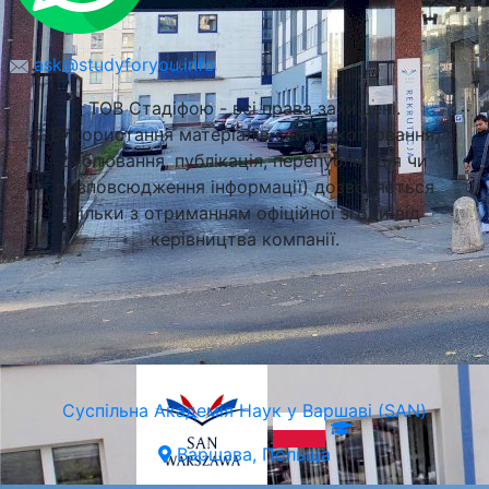
ask@studyforyou.info
ТОВ Стадіфою - всі права захищені.
Використання матеріалів сайту (копіювання,
дублювання, публікація, перепублікація чи
розповсюдження інформації) дозволяється
тільки з отриманням офіційної згоди від
керівництва компанії.
Суспільна Академія Наук у Варшаві (SAN)
Варшава, Польща