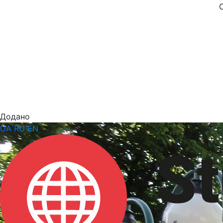
Додано
UA
RU
EN