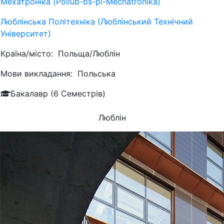
Мехатроніка (Pollub-bs-pl-Mechatronika)
Люблiнська Політехніка (Люблінський Технічний
Університет)
Країна/місто:
Польща/Люблін
Мови викладання:
Польська
Бакалавр (6 Семестрів)
Люблін