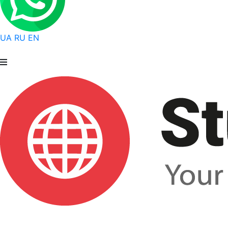
UA
RU
EN