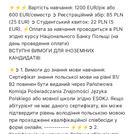
⚡⚡⚡ Вартість навчання: 1200 EUR/рік або
600 EUR/семестр ➲ Реєстраційний збір: 85 PLN
(25 EUR) ➲ Студентський квиток: 22 PLN (5
EUR). ⚡Оплата за навчання проводиться в PLN
згідно курсу Національного Банку Польщі (на
день проведення оплати)
ВСТУПНІ ВИМОГИ ДЛЯ ІНОЗЕМНИХ
КАНДИДАТІВ:
⚡➲ 1. Вимоги до знання мови навчання:
Сертифікат знання польської мови на рівні В1/
В2 повинен бути виданий через Państwowa
Komisja Poświadczania Znajomości Języka
Polskiego або мовної школи згідно ESOKJ. Якщо
абітурієнт не має даного сертифікату, він може
підтвердити рівень володіння польською мовою
при проходженні кваліфікаційної співбесіди у
формі онлайн. ------------ ⚡⚡⚡➲ 2.