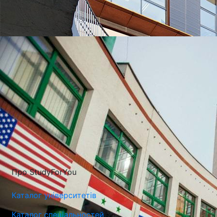
УНІВЕРСИТЕТИ, ЯКІ
НАЙЧАСТІШЕ
ВИБИРАЮТЬ
Про StudyForYou
Каталог університетів
Каталог спеціальностей