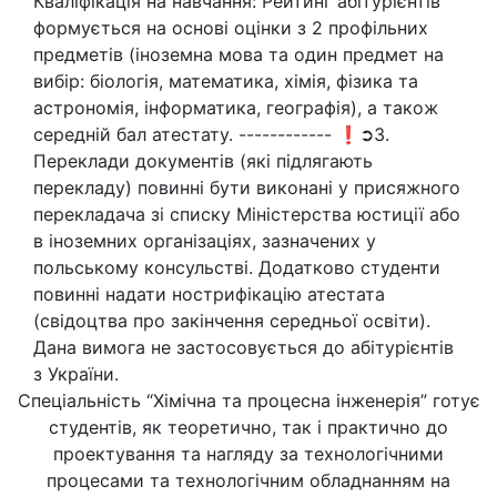
Кваліфікація на навчання: Рейтинг абітурієнтів
формується на основі оцінки з 2 профільних
предметів (іноземна мова та один предмет на
вибір: біологія, математика, хімія, фізика та
астрономія, інформатика, географія), а також
середній бал атестату. ------------ ❗➲3.
Переклади документів (які підлягають
перекладу) повинні бути виконані у присяжного
перекладача зі списку Міністерства юстиції або
в іноземних організаціях, зазначених у
польському консульстві. Додатково студенти
повинні надати нострифікацію атестата
(свідоцтва про закінчення середньої освіти).
Дана вимога не застосовується до абітурієнтів
з України.
Спеціальність “Хімічна та процесна інженерія” готує
студентів, як теоретично, так і практично до
проектування та нагляду за технологічними
процесами та технологічним обладнанням на