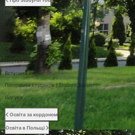
Про StudyForYou
Про StudyForYou
Наші проекти
Фото/Відео
Сертифікати
Портал освіти за кордоном
Вступний сервіс
Підтримка студентів | Student Support
Відгуки
Освіта за кордоном
Освіта в Польщі