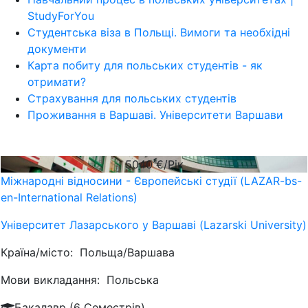
StudyForYou
Студентська віза в Польщі. Вимоги та необхідні
документи
Карта побиту для польських студентів - як
отримати?
Страхування для польських студентів
Проживання в Варшаві. Університети Варшави
5040
€/Рік
Міжнародні відносини - Європейські студії (LAZAR-bs-
en-International Relations)
Університет Лазарського у Варшаві (Lazarski University)
Країна/місто:
Польща/Варшава
Мови викладання:
Польська
Бакалавр (6 Семестрів)