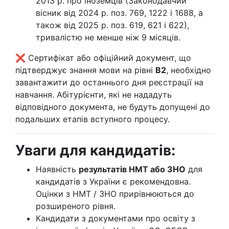
2013 р. про іноземців (Законодавчий
вісник від 2024 р. поз. 769, 1222 і 1688, а
також від 2025 р. поз. 619, 621 і 622),
тривалістю не менше ніж 9 місяців.
❌ Сертифікат або офіційний документ, що
підтверджує знання мови на рівні
B2
, необхідно
завантажити до останнього дня реєстрації на
навчання. Абітурієнти, які не нададуть
відповідного документа, не будуть допущені до
подальших етапів вступного процесу.
Уваги для кандидатів:
Наявність
результатів НМТ або ЗНО
для
кандидатів з України є рекомендовна.
Оцінки з НМТ / ЗНО прирівнюються до
розширеного рівня.
Кандидати з документами про освіту з