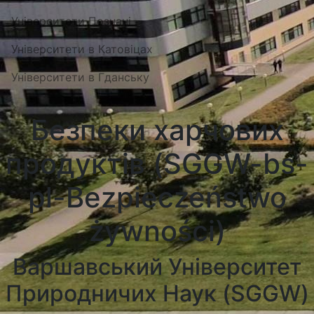
Університети Познані
Університети в Катовіцах
Університети в Гданську
Безпеки харчових
продуктів (SGGW-bs-
pl-Bezpieczeństwo
żywności)
Варшавський Університет
Природничих Наук (SGGW)