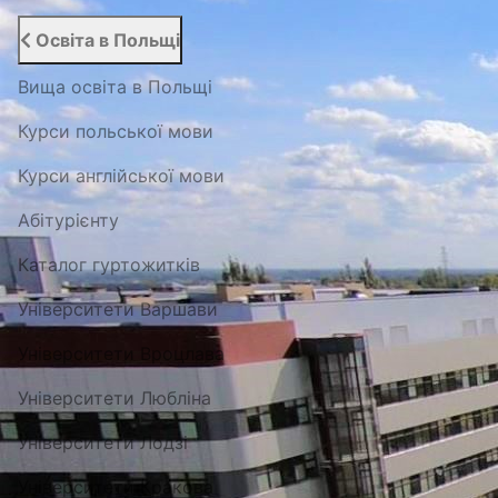
Освіта в Польщі
Вища освіта в Польщі
Курси польської мови
Курси англійської мови
Абітурієнту
Каталог гуртожитків
Університети Варшави
Університети Вроцлава
Університети Любліна
Університети Лодзі
Університети Кракова