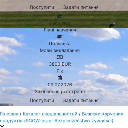
Поступити
Задати питання
Бакалавр
Рівні навчання
Польська
Мови викладання
3800
EUR
Рік
09.07.2026
Закінчення реєстрації
Поступити
Задати питання
Головна
/
Каталог спеціальностей
/
Безпеки харчових
продуктів (SGGW-bs-pl-Bezpieczeństwo żywności)