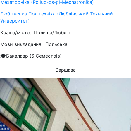
Мехатроніка (Pollub-bs-pl-Mechatronika)
Люблiнська Політехніка (Люблінський Технічний
Університет)
Країна/місто:
Польща/Люблін
Мови викладання:
Польська
Бакалавр (6 Семестрів)
Варшава