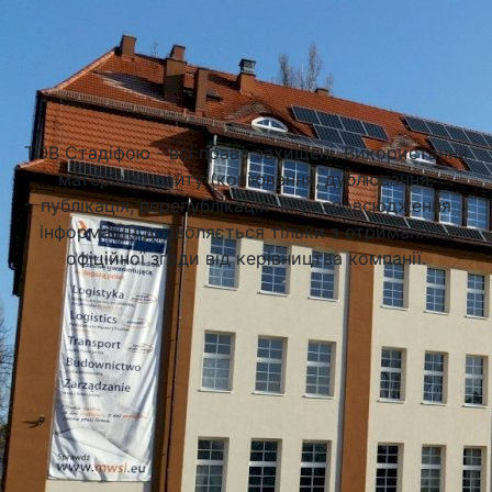
Підібрати університет
ТОВ Стадіфою - всі права захищені. Використання
матеріалів сайту (копіювання, дублювання,
публікація, перепублікація чи розповсюдження
інформації) дозволяється тільки з отриманням
офіційної згоди від керівництва компанії.
Академія Фінансів та Бізнесу Vistula у Варшаві (Vistula
University)
Варшава, Польща