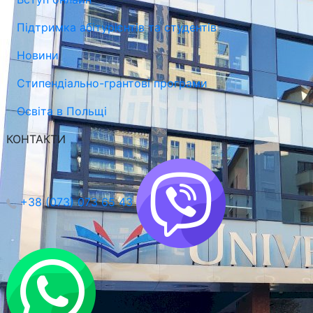
Підтримка абітурієнтів та студентів
Новини
Стипендіально-грантові програми
Освіта в Польщі
КОНТАКТИ
+38 (073) 073 65 43