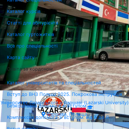
Каталог курсів
Статті для абітурієнта
Університет Лазарського у Варшаві (Lazarski University)
Каталог гуртожитків
Варшава, Польща
Все про спеціальності
Карта сайту
Освіта за кордоном
Каталог університетів та спеціальностей
Вступ до ВНЗ Польщі 2025. Покрокова інструкція
Університет Лазарського у Варшаві (Lazarski University)
Безкоштовна допомога зі вступом
Варшава, Польща
Комплексна допомога зі вступом: від А до Я
Вступ онлайн