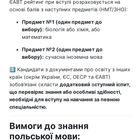
ЄАВТ рейтинг при вступі розраховується на
основі балів з наступних предметів (НМТ/ЗНО):
Предмет №1 (один предмет до
вибору):
біологія або хімія, або
математика
Предмет №2 (один предмет до
вибору):
сучасна іноземна мова
2️⃣ Кандидати з документами про освіту з інших
країн (окрім України, ЄС, ОЕСР та ЄАВТ)
зобов’язані скласти
додатковий
в
ступний іспит,
що перевіряє знання або особливі здібності,
необхідні для вступу на навчання за певною
спеціальністю.
Вимоги до знання
польської мови: