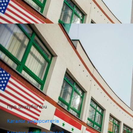
УНІВЕРСИТЕТИ, ЯКІ
НАЙЧАСТІШЕ
ВИБИРАЮТЬ
Про StudyForYou
Каталог університетів
Каталог спеціальностей