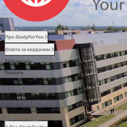
Про StudyForYou
Освіта за кордоном
Абітурієнту
Послуги
Новини
Контакти
Підібрати університет