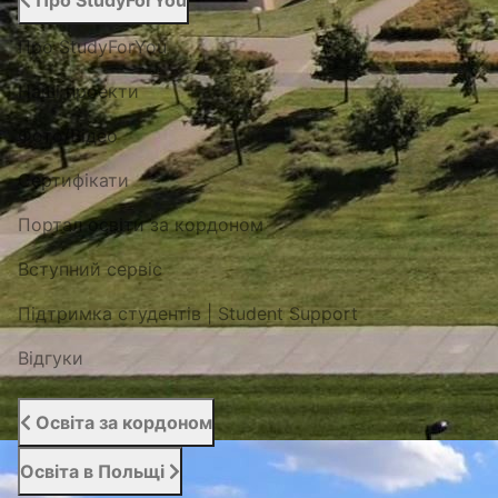
Про StudyForYou
Про StudyForYou
Наші проекти
Фото/Відео
Сертифікати
Портал освіти за кордоном
Вступний сервіс
Підтримка студентів | Student Support
Відгуки
Освіта за кордоном
Освіта в Польщі