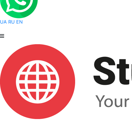
UA
RU
EN