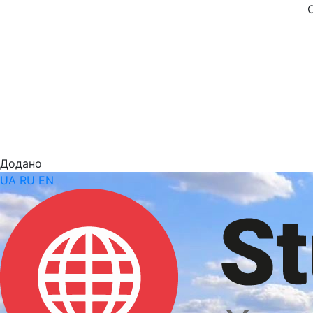
Додано
UA
RU
EN