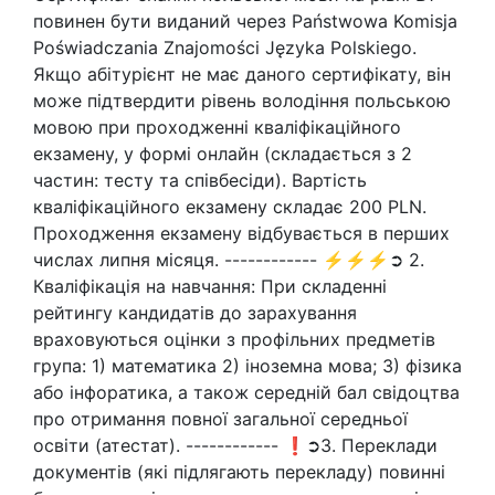
повинен бути виданий через Państwowa Komisja
Poświadczania Znajomości Języka Polskiego.
Якщо абітурієнт не має даного сертифікату, він
може підтвердити рівень володіння польською
мовою при проходженні кваліфікаційного
екзамену, у формі онлайн (складається з 2
частин: тесту та співбесіди). Вартість
кваліфікаційного екзамену складає 200 PLN.
Проходження екзамену відбувається в перших
числах липня місяця. ------------ ⚡⚡⚡➲ 2.
Кваліфікація на навчання: При складенні
рейтингу кандидатів до зарахування
враховуються оцінки з профільних предметів
група: 1) математика 2) іноземна мова; 3) фізика
або інфоратика, а також середній бал свідоцтва
про отримання повної загальної середньої
освіти (атестат). ------------ ❗➲3. Переклади
документів (які підлягають перекладу) повинні