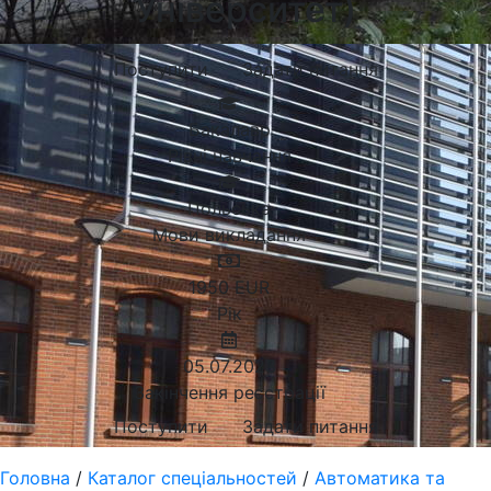
Університет)
Поступити
Задати питання
Бакалавр
Рівні навчання
Польська
Мови викладання
1950
EUR
Рік
05.07.2023
Закінчення реєстрації
Поступити
Задати питання
Головна
/
Каталог спеціальностей
/
Автоматика та