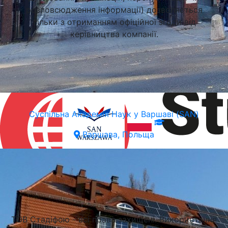
розповсюдження інформації) дозволяється
тільки з отриманням офіційної згоди від
керівництва компанії.
Суспільна Академія Наук у Варшаві (SAN)
Варшава, Польща
Підібрати університет
ТОВ Стадіфою - всі права захищені. Використання