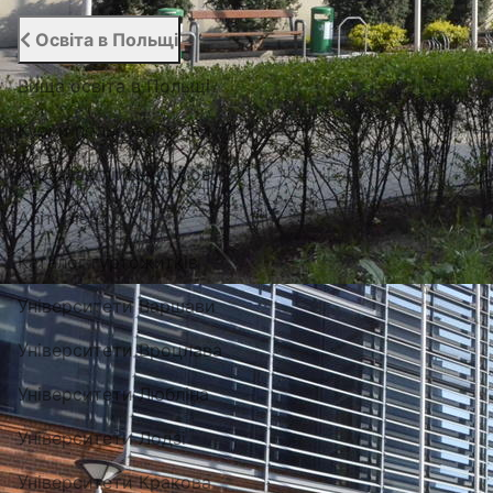
Освіта в Польщі
Вища освіта в Польщі
Курси польської мови
Курси англійської мови
Абітурієнту
Каталог гуртожитків
Університети Варшави
Університети Вроцлава
Університети Любліна
Університети Лодзі
Університети Кракова