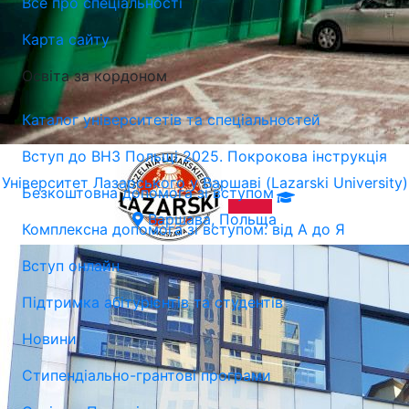
Все про спеціальності
Карта сайту
Освіта за кордоном
Каталог університетів та спеціальностей
Вступ до ВНЗ Польщі 2025. Покрокова інструкція
Університет Лазарського у Варшаві (Lazarski University)
Безкоштовна допомога зі вступом
Варшава, Польща
Комплексна допомога зі вступом: від А до Я
Вступ онлайн
Підтримка абітурієнтів та студентів
Новини
Стипендіально-грантові програми