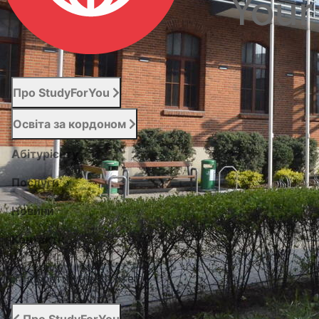
Про StudyForYou
Освіта за кордоном
Абітурієнту
Послуги
Новини
Контакти
Підібрати університет