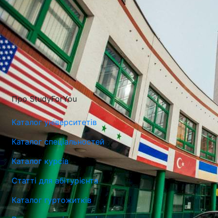
Про StudyForYou
Каталог університетів
Каталог спеціальностей
Каталог курсів
Статті для абітурієнта
Каталог гуртожитків