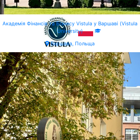
Академія Фінансів та Бізнесу Vistula у Варшаві (Vistula
University)
Варшава, Польща