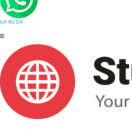
UA
RU
EN