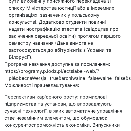
бути виконані у присяжного перекладача зі
списку Міністерства юстиції або в іноземних
організаціях, зазначених у польському
консульстві. Додатково студенти повинні
надати нострафікацію атестата (свідоцтва про
закінчення середньої освіти) протягом першого
семестру навчання (Дана вимога не
застосовується до абітурієнтів з України та
Білорусії).
Програма навчання доступна за посиланням:
https://programy.p.lodz.pl/ectslabel-web/?
l=pl&obecnaWersja=true&archiwalne=falsewalne=fal
Можливості працевлаштування:
Перспективи кар'єрного росту: промислові
підприємства та установи, що впроваджують
сучасні технології, в яких автоматичне управління
стає незамінним елементом, що обумовлює
конкурентоспроможність економіки. Випускники