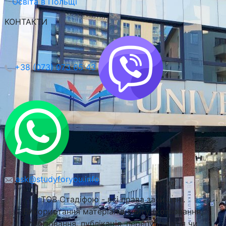
Освіта в Польщі
КОНТАКТИ
+38 (073) 073 65 43
ask@studyforyou.info
ТОВ Стадіфою - всі права захищені.
Використання матеріалів сайту (копіювання,
дублювання, публікація, перепублікація чи