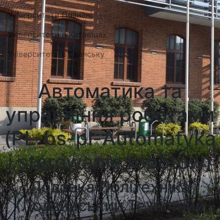
Університети Познані
Університети в Катовіцах
Університети в Гданську
Автоматика та
управління роботами
(PŁ-bs-pl-Automatyka
i sterowanie robotów)
Лодзька Політехніка
(Лодзинський Технічний