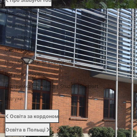
Про StudyForYou
Про StudyForYou
Наші проекти
Фото/Відео
Сертифікати
Портал освіти за кордоном
Вступний сервіс
Підтримка студентів | Student Support
Відгуки
Освіта за кордоном
Освіта в Польщі