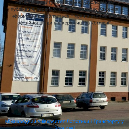
матеріалів сайту (копіювання, дублювання,
публікація, перепублікація чи розповсюдження
інформації) дозволяється тільки з отриманням
офіційної згоди від керівництва компанії.
Міжнародний Університет Логістики і Транспорту у
Вроцлаві