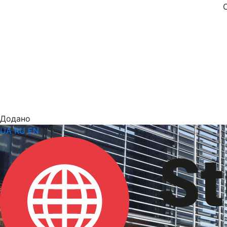
Додано
UA
RU
EN