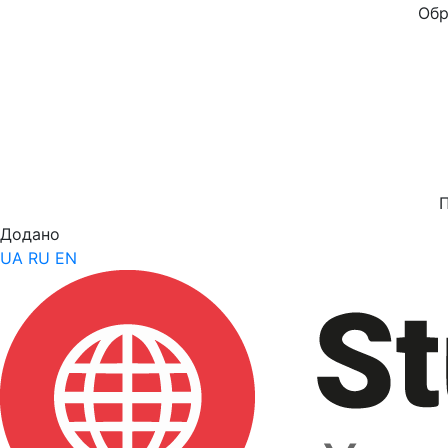
Обр
Додано
UA
RU
EN