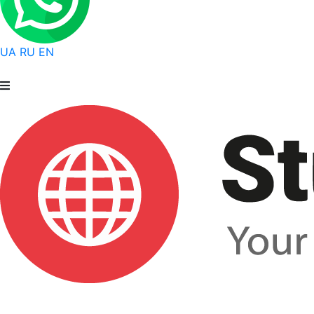
UA
RU
EN