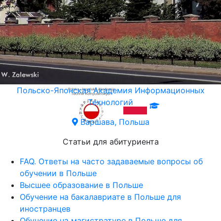
Польско-Японская Академия Информационных
Технологий
Варшава, Польша
Статьи для абитуриента
FAQ. Ответы на часто задаваемые вопросы об
обучении в Польше
Высшее образование в Польше
Обучение на бакалавриате в Польше для
иностранцев
Обучение на магистратуре в Польше для