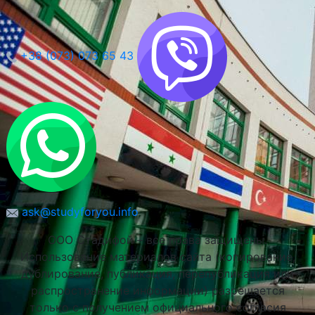
+38 (073) 073 65 43
ask@studyforyou.info
ООО Стадифой – все права защищены.
Использование материалов сайта (копирование,
дублирование, публикация, перепубликация или
распространение информации) разрешается
только с получением официального согласия