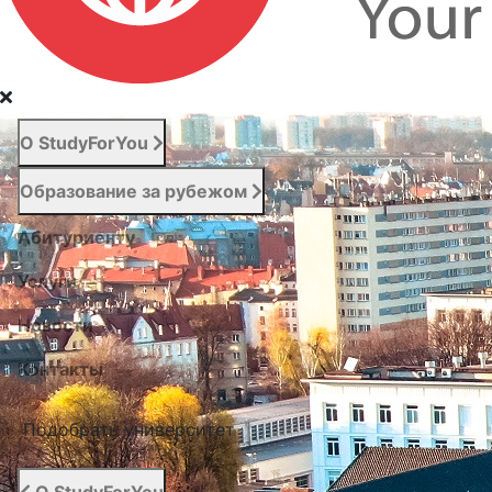
О StudyForYou
Образование за рубежом
Абитуриенту
Услуги
Новости
Контакты
Подобрать университет