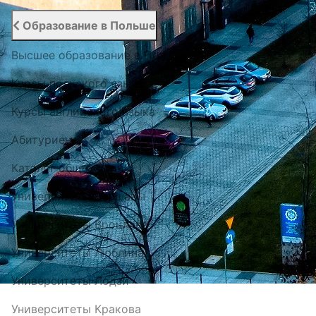
Образование в Польше
Высшее образование в Польше
Курсы польского языка
Курсы английского языка
Абитуриенту
Каталог общежитий
Университеты Варшавы
Университеты Вроцлава
Университеты Люблина
Университеты Лодзи
Университеты Кракова