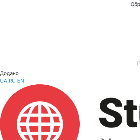
Обр
Додано
UA
RU
EN