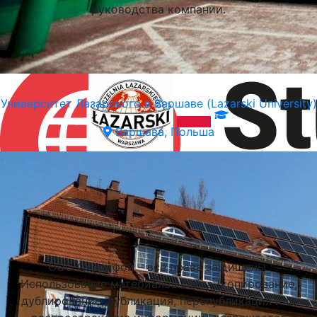
руководства компании.
Университет Лазарского в Варшаве (Lazarski University)
Варшава, Польша
Подобрать университет
ООО Стадифой – все права защищены.
Использование материалов сайта (копирование,
дублирование, публикация, перепубликация или