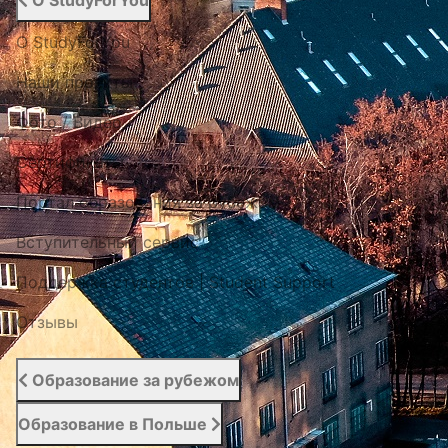
О StudyForYou
О StudyForYou
Наши проекты
Фото / Видео
Cертификаты
Портал образования за рубежом
Вступительный сервис
Поддержка студентов | Student Support
Отзывы
Образование за рубежом
Образование в Польше