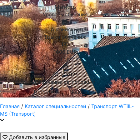
Магистр
Уровень обучения
Английский
Языки обучения:
1600
EUR
Год
01.07.2021
Окончание регистрации
Поступить
Задать вопрос
Главная
/
Каталог специальностей
/
Транспорт WTiIL-
MS (Transport)
Добавить в избранные