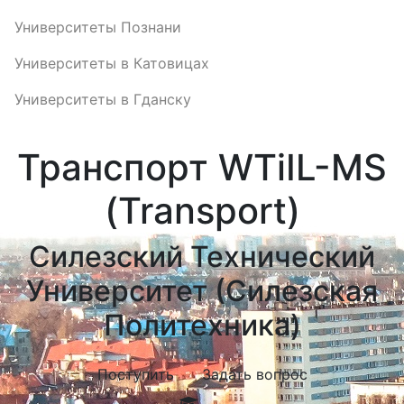
Университеты Познани
Университеты в Катовицах
Университеты в Гданску
Транспорт WTiIL-MS
(Transport)
Силезский Технический
Университет (Силезская
Политехника)
Поступить
Задать вопрос