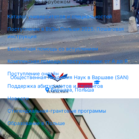
Образование за рубежом
Каталог университетов и специальностей
Поступление в ВУЗы Польши 2025. Пошаговая
инструкция
Бесплатная помощь со вступлением
Комплексная помощь с поступлением: от А до Я
Поступление онлайн
Общественная Академия Наук в Варшаве (SAN)
Поддержка абитуриентов и студентов
Варшава, Польша
Новости
Стипендиальная-грантовые программы
Образование в Польше
Контакты