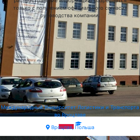
распространение информации) разрешается
только с получением официального согласия
руководства компании.
Международный Университет Логистики и Транспорта
во Вроцлаве
Вроцлав, Польша