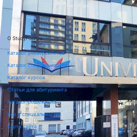
О StudyForYou
Каталог университетов
Каталог специальностей
Каталог курсов
Статьи для абитуриента
Каталог общежитий
Все о специальностях
Карта сайта