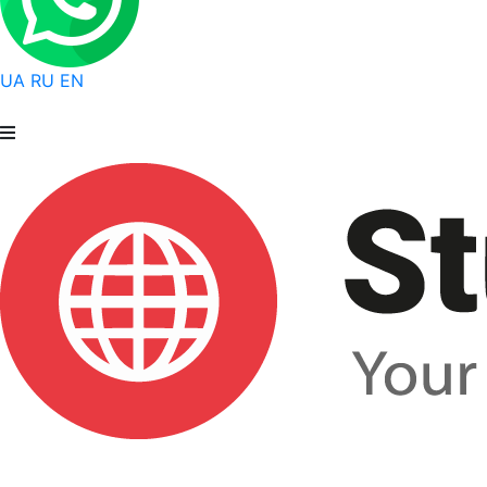
UA
RU
EN