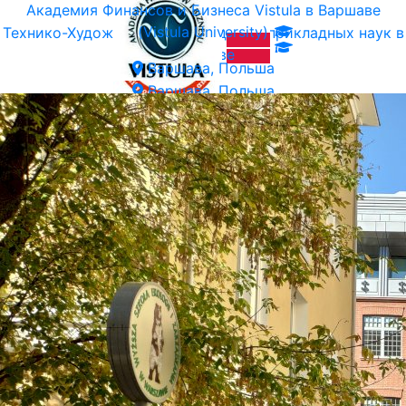
Академия Финансов и Бизнеса Vistula в Варшаве
(Vistula University)
Технико-Художественная Академия прикладных наук в
Варшаве
Варшава, Польша
Варшава, Польша