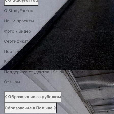
О StudyForYou
О StudyForYou
Наши проекты
Фото / Видео
Cертификаты
Портал образования за рубежом
Вступительный сервис
Поддержка студентов | Student Support
Отзывы
Образование за рубежом
Образование в Польше