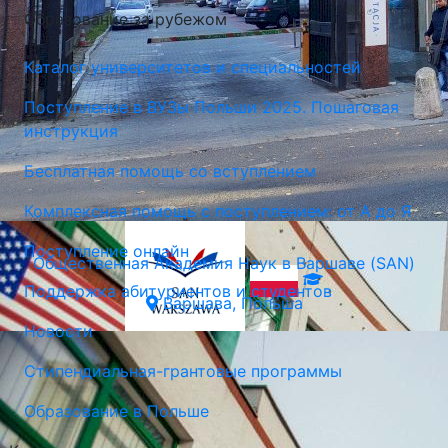
Общественная Академия Наук в Варшаве (SAN)
Образование за рубежом
Варшава, Польша
Каталог университетов и специальностей
Поступление в ВУЗы Польши 2025. Пошаговая
инструкция
Бесплатная помощь со вступлением
Комплексная помощь с поступлением: от А до Я
Поступление онлайн
Общественная Академия Наук в Варшаве (SAN)
Поддержка абитуриентов и студентов
Варшава, Польша
Новости
Стипендиальная-грантовые программы
Образование в Польше