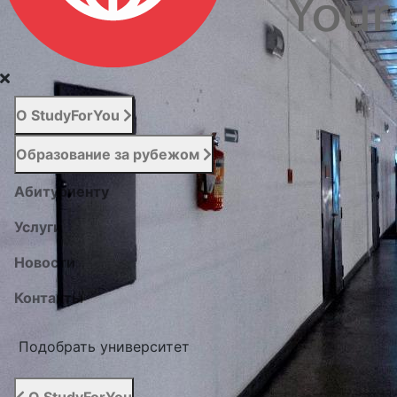
О StudyForYou
Образование за рубежом
Абитуриенту
Услуги
Новости
Контакты
Подобрать университет