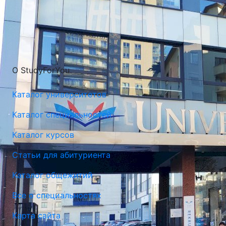
О StudyForYou
Каталог университетов
Каталог специальностей
Каталог курсов
Статьи для абитуриента
Каталог общежитий
Все о специальностях
Карта сайта