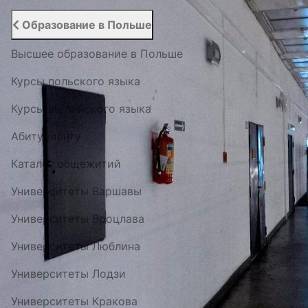
Образование в Польше
Высшее образование в Польше
Курсы польского языка
Курсы английского языка
Абитуриенту
Каталог общежитий
Университеты Варшавы
Университеты Вроцлава
Университеты Люблина
Университеты Лодзи
Университеты Кракова