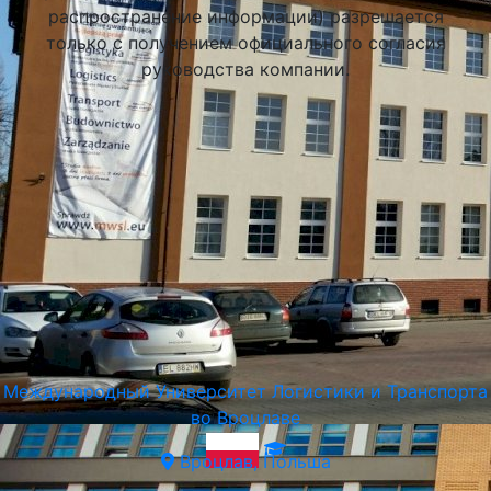
распространение информации) разрешается
только с получением официального согласия
руководства компании.
Академия Финансов и Бизнеса Vistula в Варшаве
(Vistula University)
Варшава, Польша
Международный Университет Логистики и Транспорта
во Вроцлаве
Вроцлав, Польша