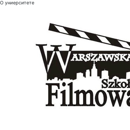
О униерситете