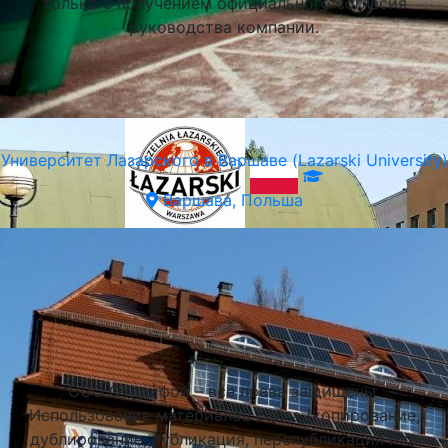
только с получением официального согласия
руководства компании.
Университет Лазарского в Варшаве (Lazarski University)
Варшава, Польша
Подобрать университет
ООО Стадифой – все права защищены.
Использование материалов сайта (копирование,
дублирование, публикация, перепубликация или