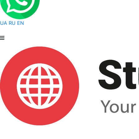
UA
RU
EN