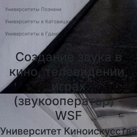
Университеты Познани
Университеты в Катовицах
Университеты в Гданску
Создание звука в
кино, телевидении,
играх
(звукооператор) -
WSF
Университет Киноискусства