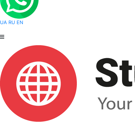
UA
RU
EN