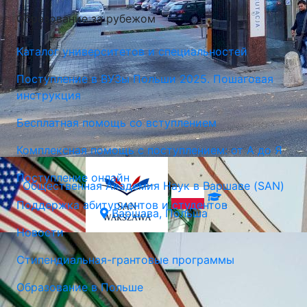
Общественная Академия Наук в Варшаве (SAN)
Образование за рубежом
Варшава, Польша
Каталог университетов и специальностей
Поступление в ВУЗы Польши 2025. Пошаговая
инструкция
Бесплатная помощь со вступлением
Комплексная помощь с поступлением: от А до Я
Поступление онлайн
Общественная Академия Наук в Варшаве (SAN)
Поддержка абитуриентов и студентов
Варшава, Польша
Новости
Стипендиальная-грантовые программы
Образование в Польше