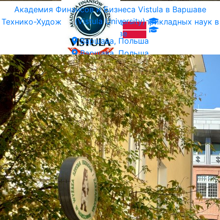
Академия Финансов и Бизнеса Vistula в Варшаве
(Vistula University)
Технико-Художественная Академия прикладных наук в
Варшаве
Варшава, Польша
Варшава, Польша