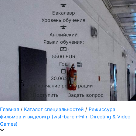
Бакалавр
Уровень обучения
Английский
Языки обучения:
5500
EUR
Год
30.06.2021
Окончание регистрации
Поступить
Задать вопрос
Главная
/
Каталог специальностей
/
Режиссура
фильмов и видеоигр (wsf-ba-en-Film Directing & Video
Games)