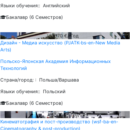
Языки обучения::
Английский
Бакалавр (6 Семестров)
3670
€/ Год
Дизайн - Медиа искусство (PJATK-bs-en-New Media
Arts)
Польско-Японская Академия Информационных
Технологий
Страна/город: :
Польша/Варшава
Языки обучения::
Польский
Бакалавр (6 Семестров)
5500
€/ Год
Кинематография и пост-производство (wsf-ba-en-
Cinematography & post-production)