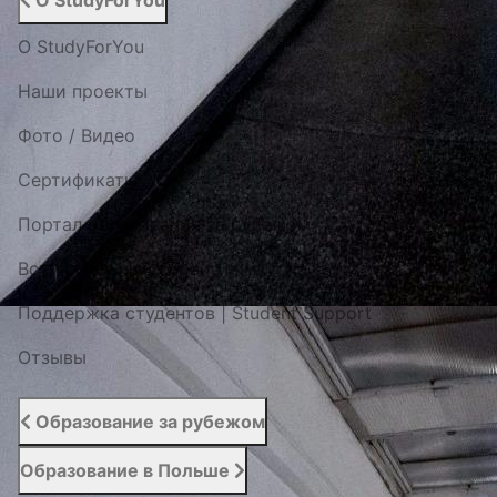
О StudyForYou
О StudyForYou
Наши проекты
Фото / Видео
Cертификаты
Портал образования за рубежом
Вступительный сервис
Поддержка студентов | Student Support
Отзывы
Образование за рубежом
Образование в Польше