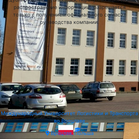
распространение информации) разрешается
только с получением официального согласия
руководства компании.
Академия Финансов и Бизнеса Vistula в Варшаве
(Vistula University)
Варшава, Польша
Международный Университет Логистики и Транспорта
во Вроцлаве
Вроцлав, Польша