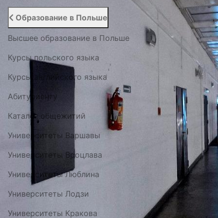
Образование в Польше
Высшее образование в Польше
Курсы польского языка
Курсы английского языка
Абитуриенту
Каталог общежитий
Университеты Варшавы
Университеты Вроцлава
Университеты Люблина
Университеты Лодзи
Университеты Кракова