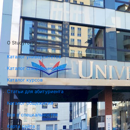
О StudyForYou
Каталог университетов
Каталог специальностей
Каталог курсов
Статьи для абитуриента
Каталог общежитий
Все о специальностях
Карта сайта