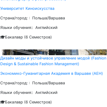
Университет Киноискусства
Страна/город: :
Польша/Варшава
Языки обучения::
Английский
Бакалавр (6 Семестров)
4200
€/ Год
Дизайн моды и устойчивое управление модой (Fashion
Design & Sustainable Fashion Management)
Экономико-Гуманитарная Академия в Варшаве (AEH)
Страна/город: :
Польша/Варшава
Языки обучения::
Английский
Бакалавр (6 Семестров)