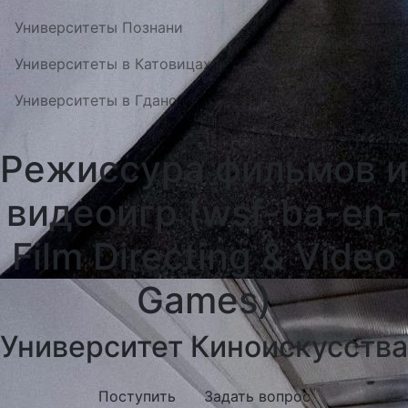
Университеты Познани
Университеты в Катовицах
Университеты в Гданску
Режиссура фильмов и
видеоигр (wsf-ba-en-
Film Directing & Video
Games)
Университет Киноискусства
Поступить
Задать вопрос