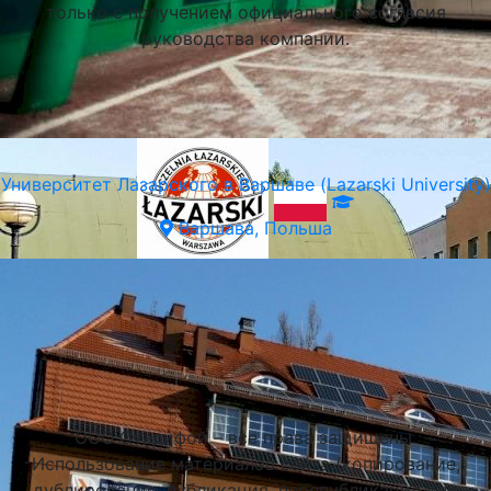
только с получением официального согласия
руководства компании.
Университет Лазарского в Варшаве (Lazarski University)
Варшава, Польша
Подобрать университет
ООО Стадифой – все права защищены.
Использование материалов сайта (копирование,
дублирование, публикация, перепубликация или