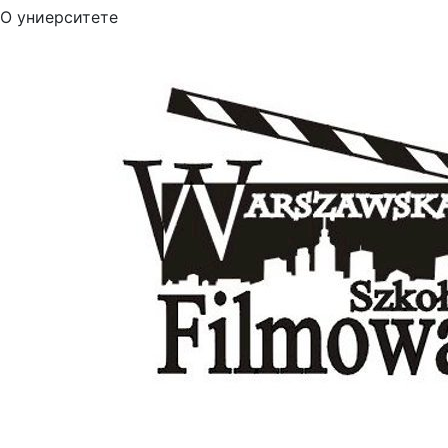
О униерситете