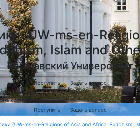
ки (UW-ms-en-Religions
ddhism, Islam and Othe
Варшавский Университет
Поступить
Задать вопрос
Английский
0
EUR
Языки обучения:
Год
Поступить
Задать вопрос
ки (UW-ms-en-Religions of Asia and Africa: Buddhism, Is