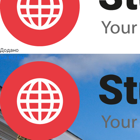
Додано
UA
RU
EN