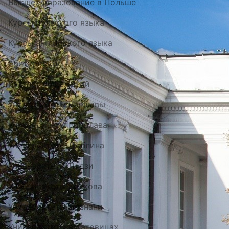
Высшее образование в Польше
Курсы польского языка
Курсы английского языка
Абитуриенту
Каталог общежитий
Университеты Варшавы
Университеты Вроцлава
Университеты Люблина
Университеты Лодзи
Университеты Кракова
Университеты Познани
Университеты в Катовицах