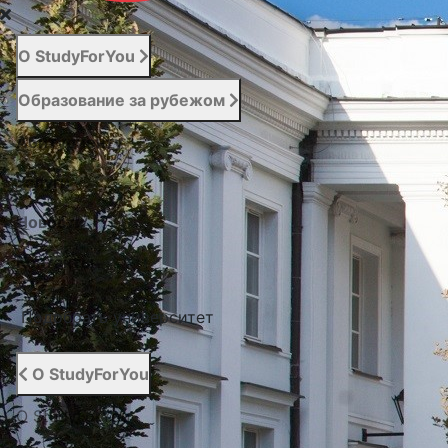
О StudyForYou
Образование за рубежом
Абитуриенту
Услуги
Новости
Контакты
Подобрать университет
О StudyForYou
О StudyForYou