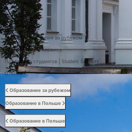
Наши проекты
Фото / Видео
Cертификаты
Портал образования за рубежом
Вступительный сервис
Поддержка студентов | Student Support
Отзывы
Образование за рубежом
Образование в Польше
Образование в Польше