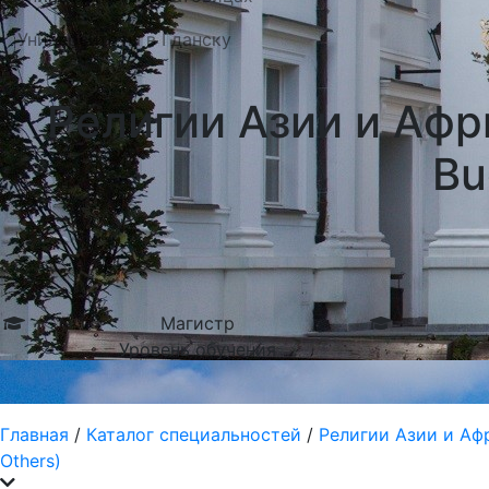
Университеты в Гданску
Религии Азии и Афри
Bu
Магистр
Уровень обучения
Главная
/
Каталог специальностей
/
Религии Азии и Афри
Others)