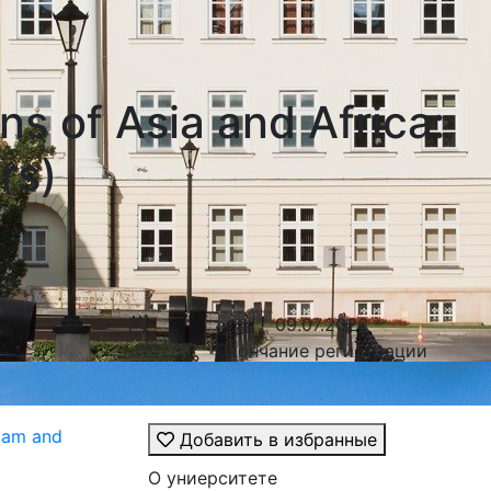
 of Asia and Africa:
rs)
09.07.2026
Окончание регистрации
lam and
Добавить в избранные
О униерситете