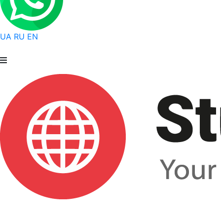
UA
RU
EN