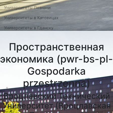
Университеты Познани
Университеты в Катовицах
Университеты в Гданску
Пространственная
экономика (pwr-bs-pl-
Gospodarka
przestrzenna)
Вроцлавский Технический
Университет (Вроцлавская