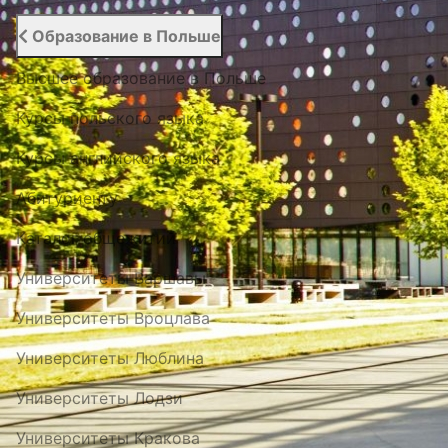
Образование в Польше
Высшее образование в Польше
Курсы польского языка
Курсы английского языка
Абитуриенту
Каталог общежитий
Университеты Варшавы
Университеты Вроцлава
Университеты Люблина
Университеты Лодзи
Университеты Кракова