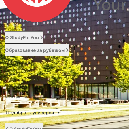
О StudyForYou
Образование за рубежом
Абитуриенту
Услуги
Новости
Контакты
Подобрать университет