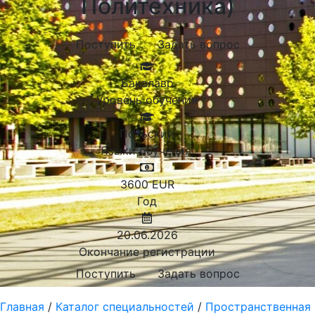
Политехника)
Поступить
Задать вопрос
Бакалавр
Уровень обучения
Польский
Языки обучения:
3600
EUR
Год
20.06.2026
Окончание регистрации
Поступить
Задать вопрос
Главная
/
Каталог специальностей
/
Пространственная