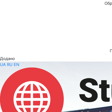
Обр
Додано
UA
RU
EN