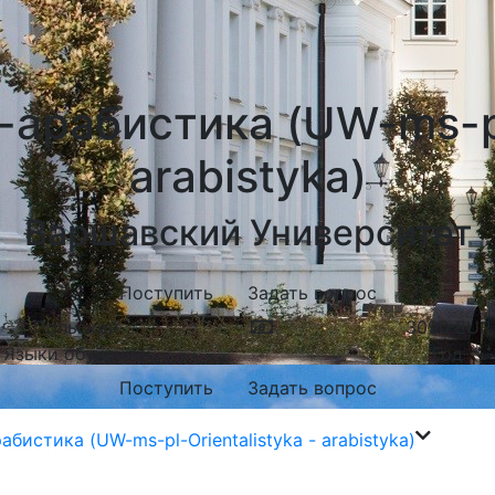
арабистика (UW-ms-pl-
arabistyka)
Варшавский Университет
Поступить
Задать вопрос
Польский
3090
EUR
Языки обучения:
Год
Поступить
Задать вопрос
бистика (UW-ms-pl-Orientalistyka - arabistyka)