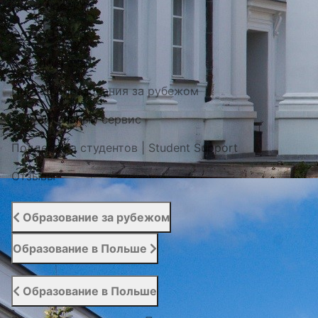
Наши проекты
Фото / Видео
Cертификаты
Портал образования за рубежом
Вступительный сервис
Поддержка студентов | Student Support
Отзывы
Образование за рубежом
Образование в Польше
Образование в Польше