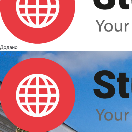
Додано
UA
RU
EN