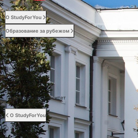
О StudyForYou
Образование за рубежом
Абитуриенту
Услуги
Новости
Контакты
Подобрать университет
О StudyForYou
О StudyForYou