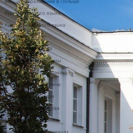
Высшее образование в Польше
Курсы польского языка
Курсы английского языка
Абитуриенту
Каталог общежитий
Университеты Варшавы
Университеты Вроцлава
Университеты Люблина
Университеты Лодзи
Университеты Кракова
Университеты Познани
Университеты в Катовицах