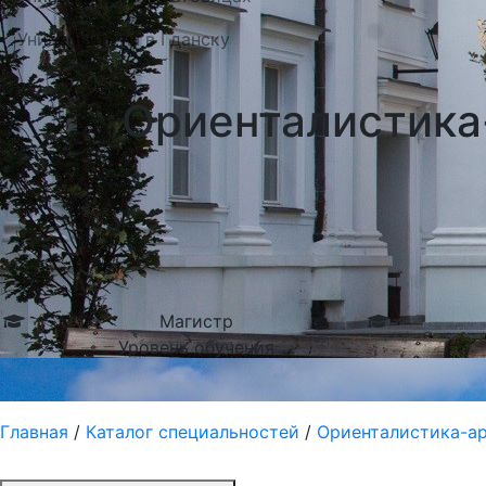
Университеты в Гданску
Ориенталистика-
Магистр
Уровень обучения
Главная
/
Каталог специальностей
/
Ориенталистика-ара