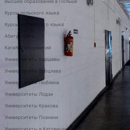
Высшее образование в Польше
Курсы польского языка
Курсы английского языка
Абитуриенту
Каталог общежитий
Университеты Варшавы
Университеты Вроцлава
Университеты Люблина
Университеты Лодзи
Университеты Кракова
Университеты Познани
Университеты в Катовицах