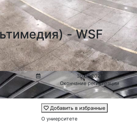
ьтимедия) - WSF
30.06.2021
Окончание регистрации
Добавить в избранные
О униерситете