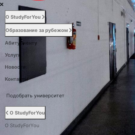
О StudyForYou
Образование за рубежом
Абитуриенту
Услуги
Новости
Контакты
Подобрать университет
О StudyForYou
О StudyForYou