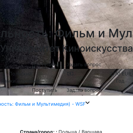
льность: Фильм и Мул
Университет Киноискусства
Поступить
Задать вопрос
Польский
2170
EUR
Языки обучения:
Год
Поступить
Задать вопрос
ость: Фильм и Мультимедия) - WSF
Страна/город: :
Польша / Варшава