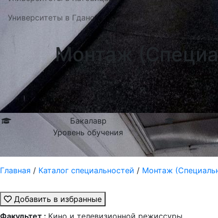
Университеты в Гданску
Монтаж (Специа
Бакалавр
Уровень обучения
Главная
/
Каталог специальностей
/
Монтаж (Специальн
Добавить в избранные
Факультет :
Кино и телевизионной режиссуры