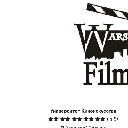
Университет Киноискусства
(
з 5)