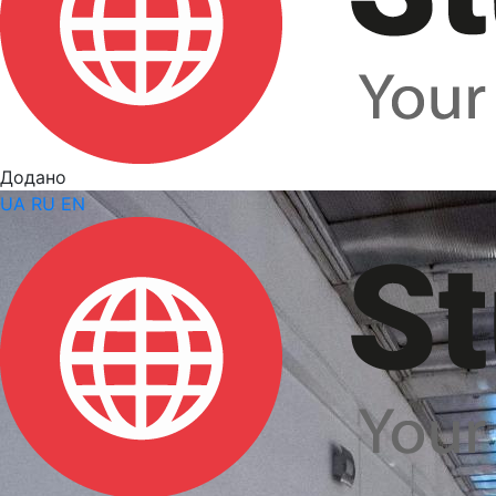
Додано
UA
RU
EN