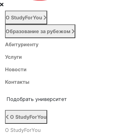
О StudyForYou
Образование за рубежом
Абитуриенту
Услуги
Новости
Контакты
Подобрать университет
О StudyForYou
О StudyForYou