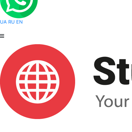
UA
RU
EN