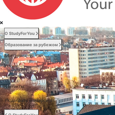
О StudyForYou
Образование за рубежом
Абитуриенту
Услуги
Новости
Контакты
Подобрать университет