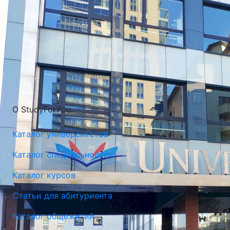
О StudyForYou
Каталог университетов
Каталог специальностей
Каталог курсов
Статьи для абитуриента
Каталог общежитий