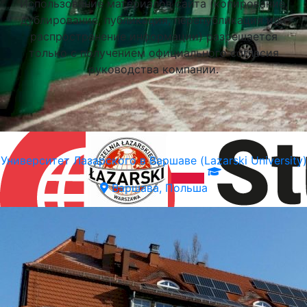
Использование материалов сайта (копирование,
дублирование, публикация, перепубликация или
распространение информации) разрешается
только с получением официального согласия
руководства компании.
Университет Лазарского в Варшаве (Lazarski University)
Варшава, Польша
Подобрать университет