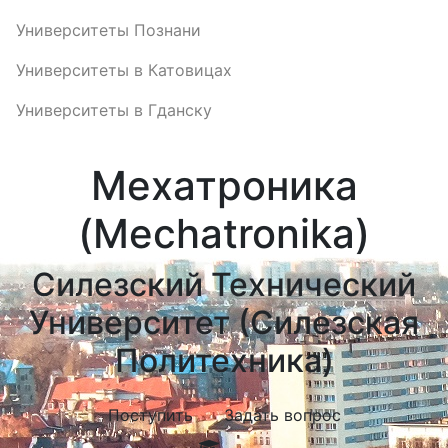
Университеты Познани
Университеты в Катовицах
Университеты в Гданску
Мехатроника
(Mechatronika)
Силезский Технический
Университет (Силезская
Политехника)
Поступить
Задать вопрос