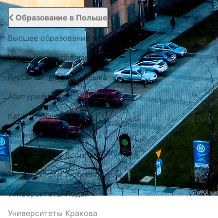
Образование в Польше
Высшее образование в Польше
Курсы польского языка
Курсы английского языка
Абитуриенту
Каталог общежитий
Университеты Варшавы
Университеты Вроцлава
Университеты Люблина
Университеты Лодзи
Университеты Кракова