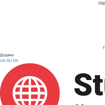
Обр
Додано
UA
RU
EN