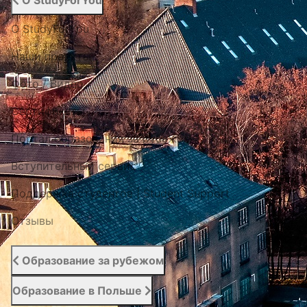
О StudyForYou
О StudyForYou
Наши проекты
Фото / Видео
Cертификаты
Портал образования за рубежом
Вступительный сервис
Поддержка студентов | Student Support
Отзывы
Образование за рубежом
Образование в Польше