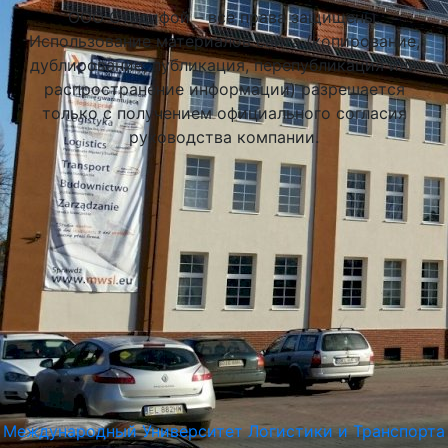
ООО Стадифой – все права защищены.
Использование материалов сайта (копирование,
дублирование, публикация, перепубликация или
распространение информации) разрешается
только с получением официального согласия
руководства компании.
Международный Университет Логистики и Транспорта