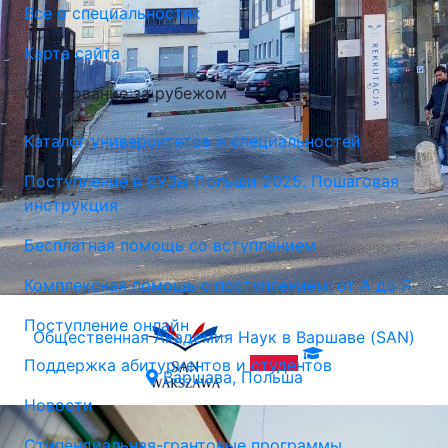
Все о специальностях
Карта сайта
Образование за рубежом
Каталог университетов и специальностей
Поступление в ВУЗы Польши 2025. Пошаговая
инструкция
Бесплатная помощь со вступлением
Комплексная помощь с поступлением: от А до Я
Поступление онлайн
Общественная Академия Наук в Варшаве (SAN)
Поддержка абитуриентов и студентов
Варшава, Польша
Новости
Стипендиальная-грантовые программы