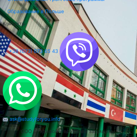
Образование в Польше
Контакты
+38 (073) 073 65 43
ask@studyforyou.info
ООО Стадифой – все права защищены.