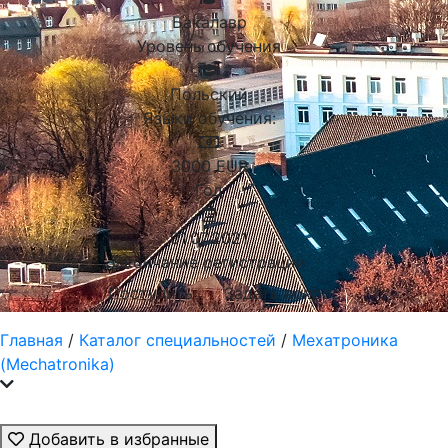
Бакалавр
Уровень обучения
Польский
Языки обучения:
3000
EUR
Год
01.07.2021
Окончание регистрации
Поступить
Задать вопрос
Главная
/
Каталог специальностей
/
Мехатроника
(Mechatronika)
Добавить в избранные