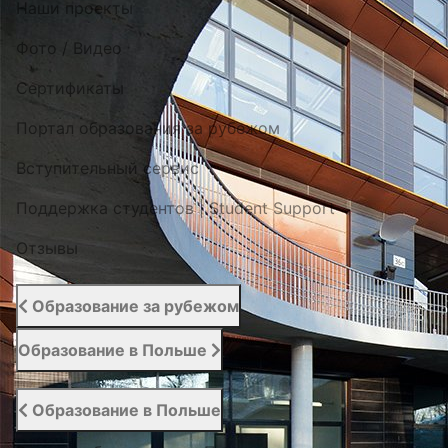
Наши проекты
Фото / Видео
Cертификаты
Портал образования за рубежом
Вступительный сервис
Поддержка студентов | Student Support
Отзывы
Образование за рубежом
Образование в Польше
Образование в Польше