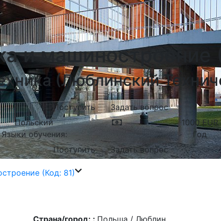
а и машиностроение (
хника (Люблинский Технич
Поступить
Задать вопрос
Польский
1000
EUR
Языки обучения:
Год
Поступить
Задать вопрос
строение (Код: 81)
Страна/город: :
Польша / Люблин