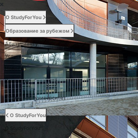
О StudyForYou
Образование за рубежом
Абитуриенту
Услуги
Новости
Контакты
Подобрать университет
О StudyForYou
О StudyForYou