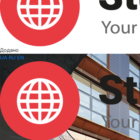
Додано
UA
RU
EN