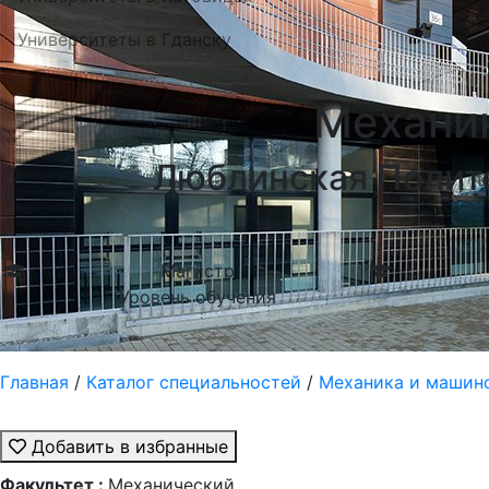
Университеты в Гданску
Механик
Люблинская Полите
Магистр
Уровень обучения
Главная
/
Каталог специальностей
/
Механика и машино
Добавить в избранные
Факультет :
Механический