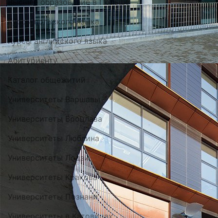
Высшее образование в Польше
Курсы польского языка
Курсы английского языка
Абитуриенту
Каталог общежитий
Университеты Варшавы
Университеты Вроцлава
Университеты Люблина
Университеты Лодзи
Университеты Кракова
Университеты Познани
Университеты в Катовицах