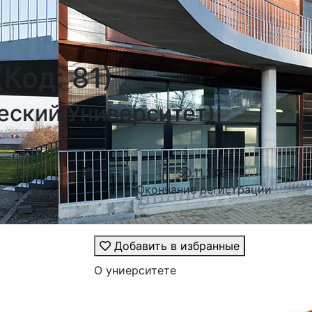
Код: 81)
еский Университет)
30.11.2021
Окончание регистрации
Добавить в избранные
О униерситете