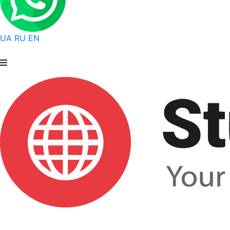
UA
RU
EN