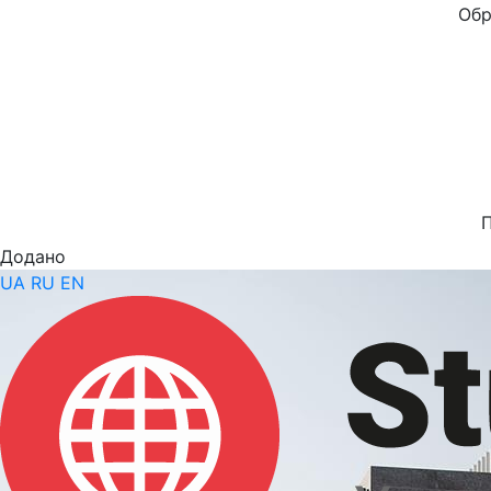
Обр
Додано
UA
RU
EN