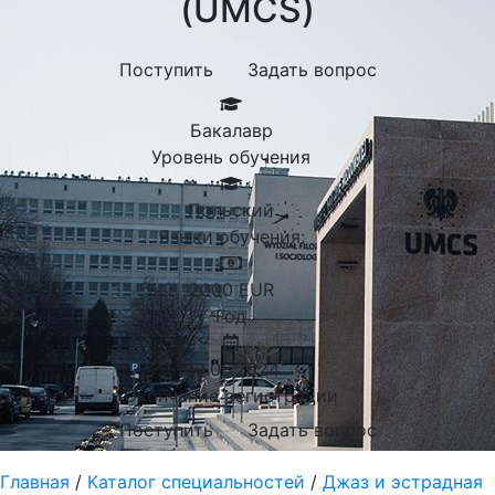
(UMCS)
Поступить
Задать вопрос
Бакалавр
Уровень обучения
Польский
Языки обучения:
2000
EUR
Год
30.06.2024
Окончание регистрации
Поступить
Задать вопрос
Главная
/
Каталог специальностей
/
Джаз и эстрадная