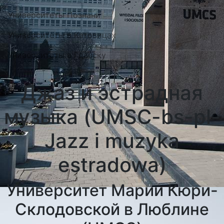
Университеты Познани
Университеты в Катовицах
Университеты в Гданску
Джаз и эстрадная
музыка (UMSC-bs-pl-
Jazz i muzyka
estradowa)
Университет Марии Кюри-
Склодовской в Люблине