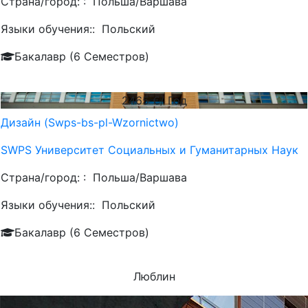
Страна/город: :
Польша/Варшава
Языки обучения::
Польский
Бакалавр (6 Семестров)
2465
€/ Год
Дизайн (Swps-bs-pl-Wzornictwo)
SWPS Университет Социальных и Гуманитарных Наук
Страна/город: :
Польша/Варшава
Языки обучения::
Польский
Бакалавр (6 Семестров)
Люблин