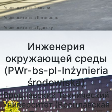
Университеты Познани
Университеты в Катовицах
Университеты в Гданску
Инженерия
окружающей среды
(PWr-bs-pl-Inżynieria
środowiska)
Вроцлавский Технический
Университет (Вроцлавская