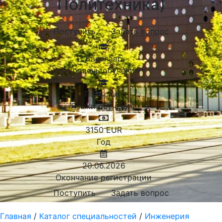
Политехника)
Поступить
Задать вопрос
Бакалавр
Уровень обучения
Польский
Языки обучения:
3150
EUR
Год
20.06.2026
Окончание регистрации
Поступить
Задать вопрос
Главная
/
Каталог специальностей
/
Инженерия