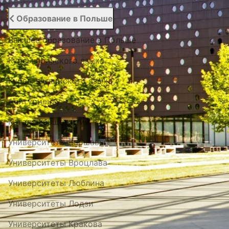
Образование в Польше
Высшее образование в Польше
Курсы польского языка
Курсы английского языка
Абитуриенту
Каталог общежитий
Университеты Варшавы
Университеты Вроцлава
Университеты Люблина
Университеты Лодзи
Университеты Кракова