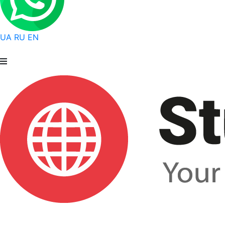
UA
RU
EN