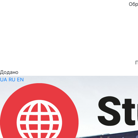
Обр
Додано
UA
RU
EN