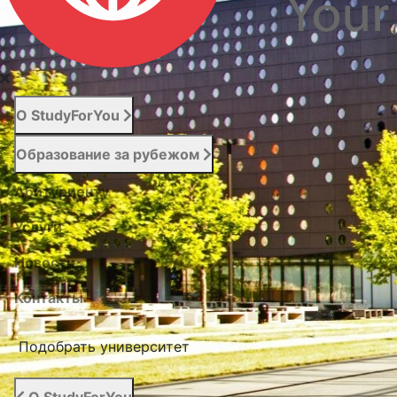
О StudyForYou
Образование за рубежом
Абитуриенту
Услуги
Новости
Контакты
Подобрать университет