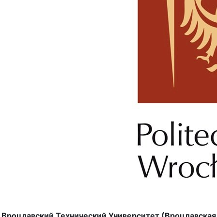
Вроцлавский Технический Университет (Вроцлавская