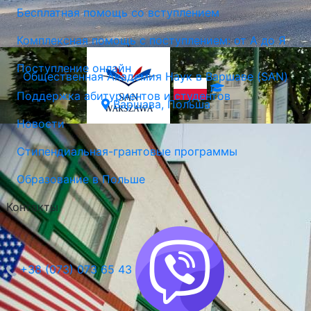
Бесплатная помощь со вступлением
Комплексная помощь с поступлением: от А до Я
Поступление онлайн
Общественная Академия Наук в Варшаве (SAN)
Поддержка абитуриентов и студентов
Варшава, Польша
Новости
Стипендиальная-грантовые программы
Образование в Польше
Контакты
+38 (073) 073 65 43
Университет Естественных Наук в Люблине