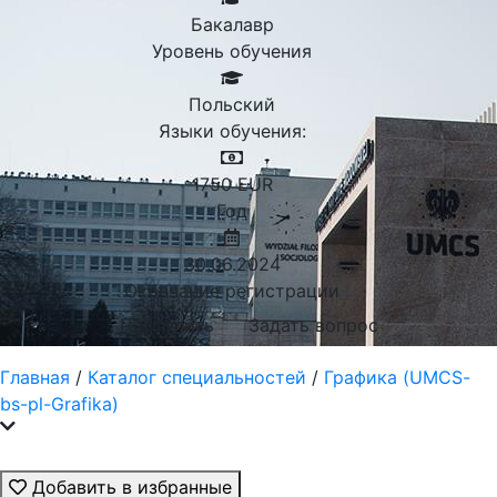
Бакалавр
Уровень обучения
Польский
Языки обучения:
1750
EUR
Год
30.06.2024
Окончание регистрации
Поступить
Задать вопрос
Главная
/
Каталог специальностей
/
Графика (UMCS-
bs-pl-Grafika)
Добавить в избранные