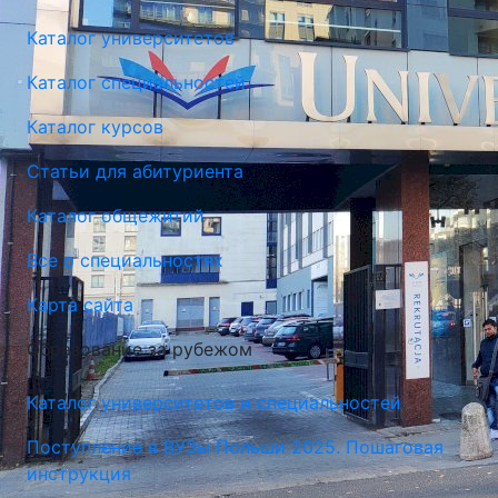
Каталог университетов
Каталог специальностей
Каталог курсов
Люблинская Политехника (Люблинский Технический
Статьи для абитуриента
Университет)
Каталог общежитий
Люблин, Польша
Все о специальностях
Карта сайта
Образование за рубежом
Каталог университетов и специальностей
Поступление в ВУЗы Польши 2025. Пошаговая
инструкция