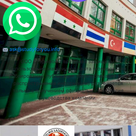
Люблин, Польша
ask@studyforyou.info
ООО Стадифой – все права защищены.
Использование материалов сайта (копирование,
дублирование, публикация, перепубликация или
распространение информации) разрешается
только с получением официального согласия
руководства компании.