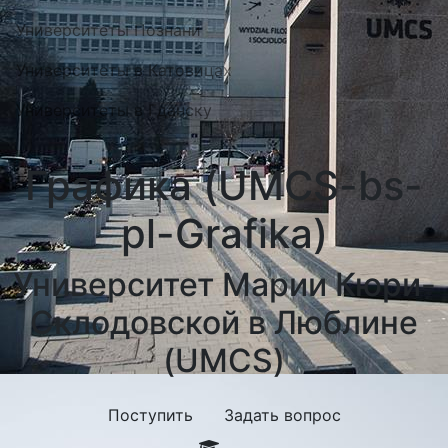
Университеты Познани
Университеты в Катовицах
Университеты в Гданску
Графика (UMCS-bs-
pl-Grafika)
Университет Марии Кюри-
Склодовской в Люблине
(UMCS)
Поступить
Задать вопрос