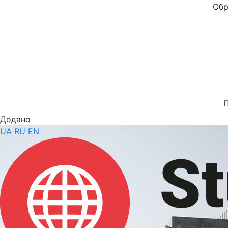
Обр
Додано
UA
RU
EN