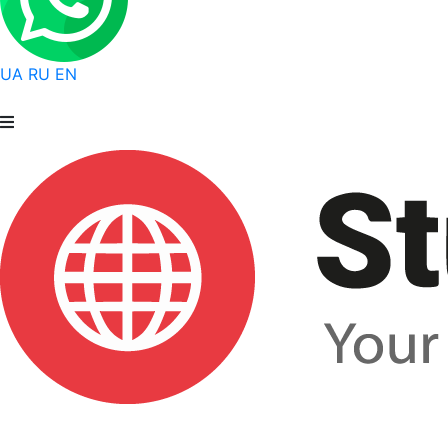
UA
RU
EN