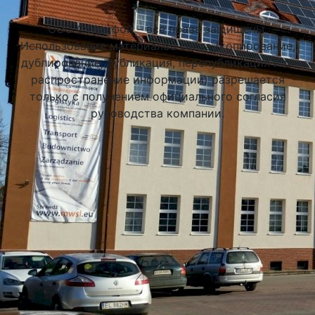
Подобрать университет
ООО Стадифой – все права защищены.
Использование материалов сайта (копирование,
дублирование, публикация, перепубликация или
распространение информации) разрешается
только с получением официального согласия
руководства компании.