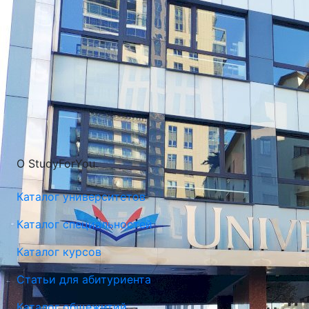
О StudyForYou
Каталог университетов
Каталог специальностей
Каталог курсов
Статьи для абитуриента
Каталог общежитий