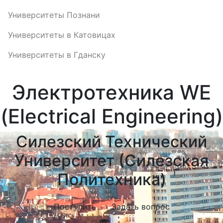
Университеты Познани
Университеты в Катовицах
Университеты в Гданску
Электротехника WE
(Electrical Engineering)
Силезский Технический
Университет (Силезская
Политехника)
Поступить
Задать вопрос