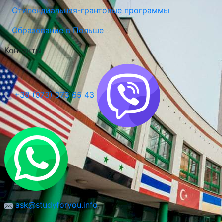
Стипендиальная-грантовые программы
Образование в Польше
Контакты
+38 (073) 073 65 43
ask@studyforyou.info