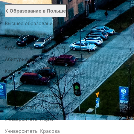
Образование в Польше
Высшее образование в Польше
Курсы польского языка
Курсы английского языка
Абитуриенту
Каталог общежитий
Университеты Варшавы
Университеты Вроцлава
Университеты Люблина
Университеты Лодзи
Университеты Кракова