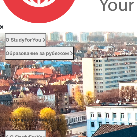
О StudyForYou
Образование за рубежом
Абитуриенту
Услуги
Новости
Контакты
Подобрать университет