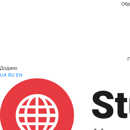
Обр
Додано
UA
RU
EN