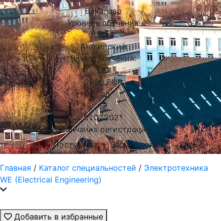
Бакалавр
Уровень обучения
Английский
Языки обучения:
2200
EUR
Год
01.07.2021
Окончание регистрации
Поступить
Задать вопрос
Главная
/
Каталог специальностей
/
Электротехника
WE (Electrical Engineering)
Добавить в избранные