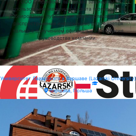
ООО Стадифой – все права защищены.
Использование материалов сайта (копирование,
дублирование, публикация, перепубликация или
распространение информации) разрешается
только с получением официального согласия
руководства компании.
Университет Лазарского в Варшаве (Lazarski University)
Варшава, Польша