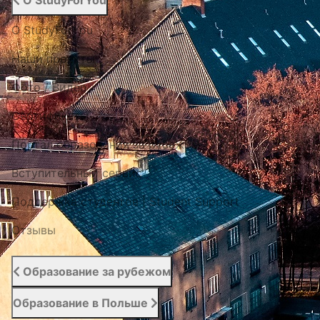
О StudyForYou
О StudyForYou
Наши проекты
Фото / Видео
Cертификаты
Портал образования за рубежом
Вступительный сервис
Поддержка студентов | Student Support
Отзывы
Образование за рубежом
Образование в Польше