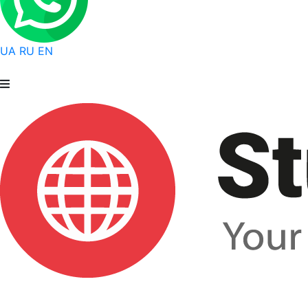
UA
RU
EN