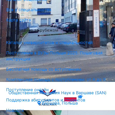
Все о специальностях
Карта сайта
Образование за рубежом
Каталог университетов и специальностей
Поступление в ВУЗы Польши 2025. Пошаговая
инструкция
Бесплатная помощь со вступлением
Комплексная помощь с поступлением: от А до Я
Поступление онлайн
Общественная Академия Наук в Варшаве (SAN)
Поддержка абитуриентов и студентов
Варшава, Польша
Новости