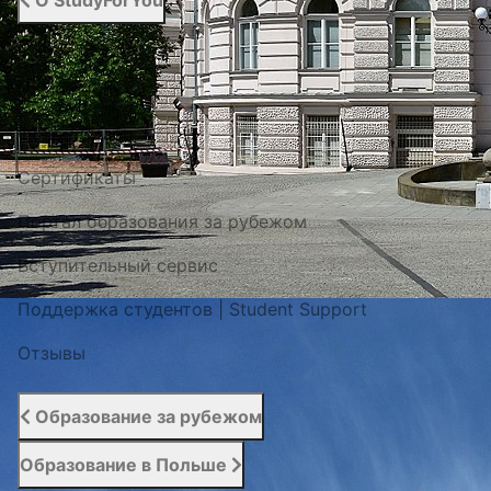
О StudyForYou
О StudyForYou
Наши проекты
Фото / Видео
Cертификаты
Портал образования за рубежом
Вступительный сервис
Поддержка студентов | Student Support
Отзывы
Образование за рубежом
Образование в Польше