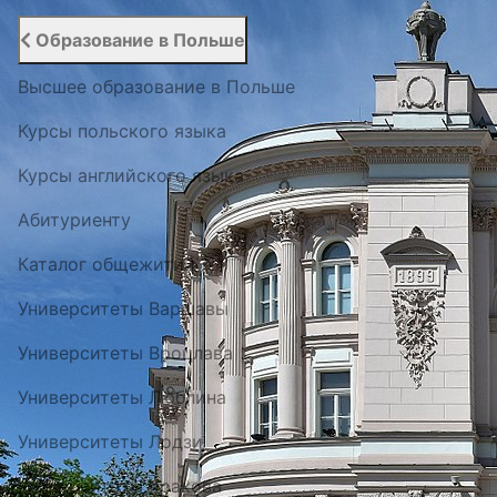
Образование в Польше
Высшее образование в Польше
Курсы польского языка
Курсы английского языка
Абитуриенту
Каталог общежитий
Университеты Варшавы
Университеты Вроцлава
Университеты Люблина
Университеты Лодзи
Университеты Кракова