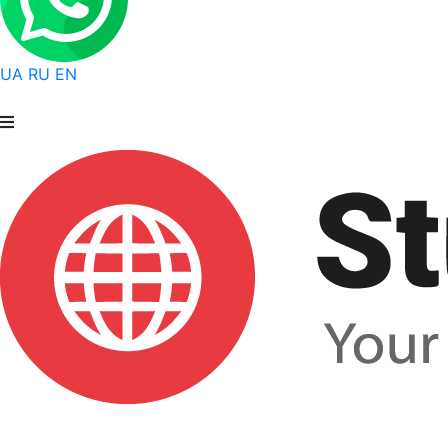
UA
RU
EN