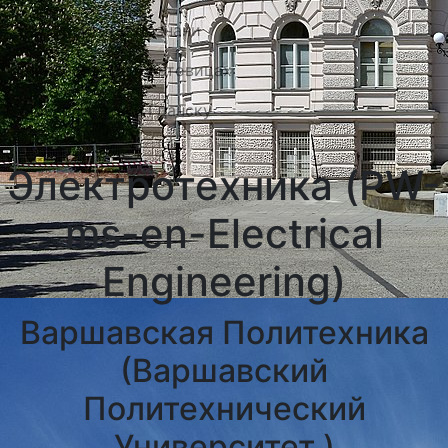
Университеты Познани
Университеты в Катовицах
Университеты в Гданску
Электротехника (PW-
ms-en-Electrical
Engineering)
Варшавская Политехника
(Варшавский
Политехнический
Университет )