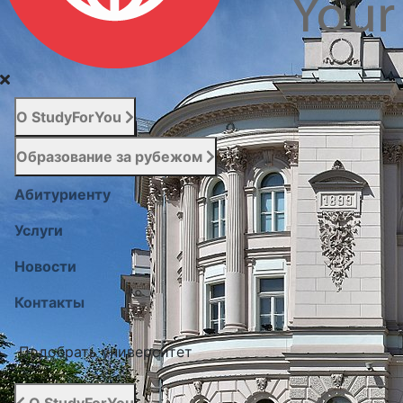
О StudyForYou
Образование за рубежом
Абитуриенту
Услуги
Новости
Контакты
Подобрать университет