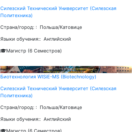
Силезский Технический Университет (Силезская
Политехника)
Страна/город: :
Польша/Катовице
Языки обучения::
Английский
Магистр (6 Семестров)
2800
€/ Год
Биотехнология WISiE-MS (Biotechnology)
Силезский Технический Университет (Силезская
Политехника)
Страна/город: :
Польша/Катовице
Языки обучения::
Английский
Магистр (6 Семестров)