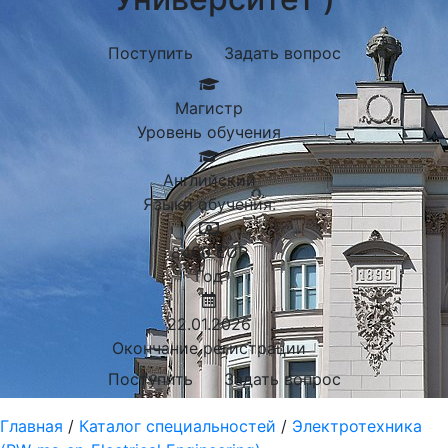
Поступить
Задать вопрос
Магистр
Уровень обучения
Английский
Языки обучения:
8400
EUR
Год
22.01.2026
Окончание регистрации
Поступить
Задать вопрос
Главная
/
Каталог специальностей
/
Электротехника