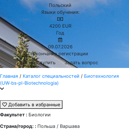
Польский
Языки обучения:
4200
EUR
Год
09.07.2026
Окончание регистрации
Поступить
Задать вопрос
Главная
/
Каталог специальностей
/
Биотехнология
(UW-bs-pl-Biotechnologia)
Добавить в избранные
Факультет :
Биологии
Страна/город: :
Польша / Варшава