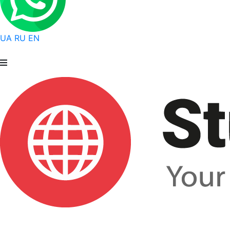
UA
RU
EN