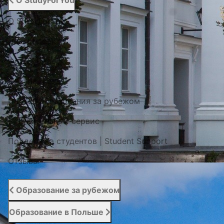
О StudyForYou
О StudyForYou
Наши проекты
Фото / Видео
Cертификаты
Портал образования за рубежом
Вступительный сервис
Поддержка студентов | Student Support
Отзывы
Образование за рубежом
Образование в Польше