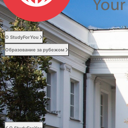
О StudyForYou
Образование за рубежом
Абитуриенту
Услуги
Новости
Контакты
Подобрать университет