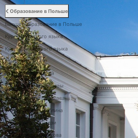
Образование в Польше
Высшее образование в Польше
Курсы польского языка
Курсы английского языка
Абитуриенту
Каталог общежитий
Университеты Варшавы
Университеты Вроцлава
Университеты Люблина
Университеты Лодзи
Университеты Кракова