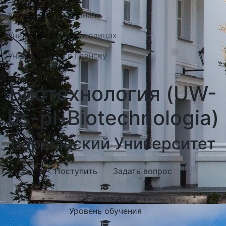
Университеты Познани
Университеты в Катовицах
Университеты в Гданску
Биотехнология (UW-
bs-pl-Biotechnologia)
Варшавский Университет
Поступить
Задать вопрос
Бакалавр
Уровень обучения