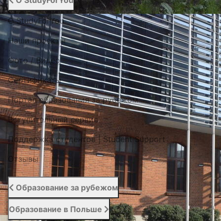
О StudyForYou
О StudyForYou
Наши проекты
Фото / Видео
Cертификаты
Портал образования за рубежом
Вступительный сервис
Поддержка студентов | Student Support
Отзывы
Образование за рубежом
Образование в Польше