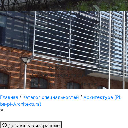
Бакалавр
Уровень обучения
Польский
Языки обучения:
2100
EUR
Год
22.06.2026
Окончание регистрации
Поступить
Задать вопрос
Главная
/
Каталог специальностей
/
Архитектура (PŁ-
bs-pl-Architektura)
Добавить в избранные