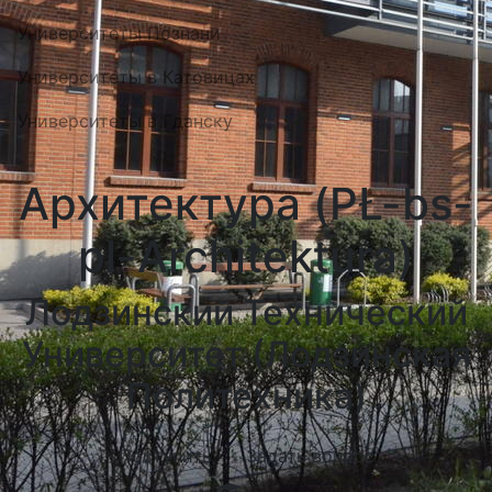
Университеты Познани
Университеты в Катовицах
Университеты в Гданску
Архитектура (PŁ-bs-
pl-Architektura)
Лодзинский Технический
Университет (Лодзинская
Политехника)
Поступить
Задать вопрос