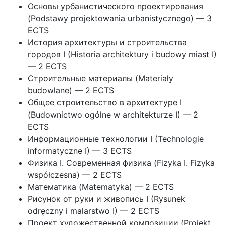
Основы урбанистического проектирования
(Podstawy projektowania urbanistycznego) — 3
ECTS
История архитектуры и строительства
городов I (Historia architektury i budowy miast I)
— 2 ECTS
Строительные материалы (Materiały
budowlane) — 2 ECTS
Общее строительство в архитектуре I
(Budownictwo ogólne w architekturze I) — 2
ECTS
Информационные технологии I (Technologie
informatyczne I) — 3 ECTS
Физика I. Современная физика (Fizyka I. Fizyka
współczesna) — 2 ECTS
Математика (Matematyka) — 2 ECTS
Рисунок от руки и живопись I (Rysunek
odręczny i malarstwo I) — 2 ECTS
Проект художественной композиции (Projekt