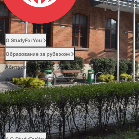
О StudyForYou
Образование за рубежом
Абитуриенту
Услуги
Новости
Контакты
Подобрать университет