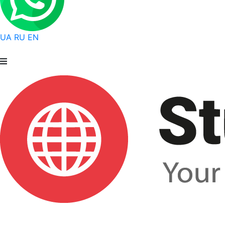
UA
RU
EN